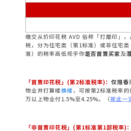
缴交从价印花税 AVD 俗称「打厘印
税，分为住宅类（第1标准）或非住宅类
准）的税率高低视乎你
是否首置买家
及
「首置印花税」(第2标准税率)：
仅限香
物业并打算楼
换楼
，可按第2标准税率的规
万以上物业付1.5%至4.25%。（
按此一
「非首置印花税」(第1标准第1部税率)