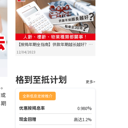
【按揭年期全指南】供款年期越长越好？点
借足30年？人龄、楼龄、物业种类都关事！
12/04/2023
格到至抵计划
更多>
税。
置或
全新低息定按推介
年期
%
优惠按揭息率
0.980
现金回赠
高达1.2%