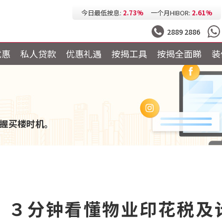
今日最低按息:
2.73%
一个月HIBOR:
2.61%
今日最低P按:
3.25%
今日最低H按:
3.25%
2889 2886
优惠
私人贷款
优惠礼遇
按揭工具
按揭全面睇
装
握买楼时机。
】３分钟看懂物业印花税及