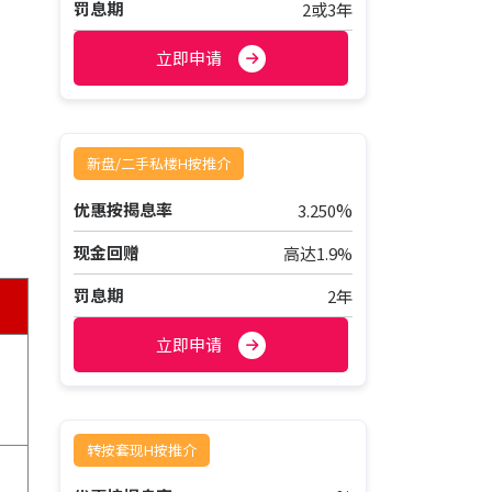
罚息期
2或3年
分
立即申请
新盘/二手私楼H按推介
%
优惠按揭息率
3.250
现金回赠
高达1.9%
罚息期
2年
立即申请
转按套现H按推介