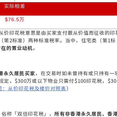
实际相差
$76.5
万
」，从价印花税意思是由买家支付跟从价值而征收的印
（第2标准）两种标准税率。当中，住宅类（第1标
潜在的置业动机
。
港永久居民买家
，在交易时如未曾持有或只持有一
定，$300万或以下物业只需付$100印花税，$30
览：从价印花税及楼价对照表
）
：
俗称「双倍印花税」，
所有非香港永久居民、香