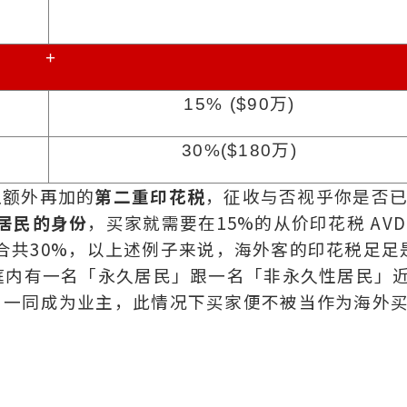
+
15% ($90
万
)
30%($180
万
)
D上额外再加的
第二重印花税
，征收与否视乎你是否
居民的身份
，买家就需要在15%的从价印花税 AVD
即合共30%，以上述例子来说，海外客的印花税足足
庭内有一名「永久居民」跟一名「非永久性居民」
，一同成为业主，此情况下买家便不被当作为海外