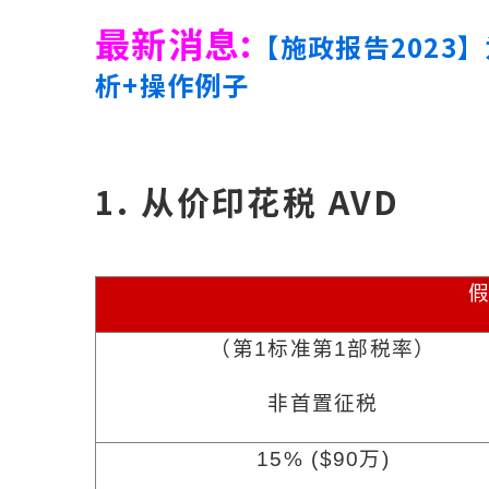
最新消息:
【施政报告2023
析+操作例子
1. 从价印花税 AVD
（第
1
标准第
1
部税率）
非首置征税
15% ($90
万
)