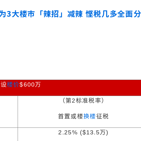
】为3大楼巿「辣招」减辣 悭税几多全面
假设
楼价
$600
万
（第
2
标准税率）
首置或楼
换楼
征税
2.25% ($13.5
万
)