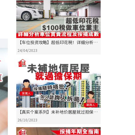
【车位投资攻略】超低印花税！详细分析车
位买卖流程及按揭成数！
24/04/2023
【真实个案系列】未补地价居屋就过担保
期，按揭随时唔批？加入咨询人拆局！
26/10/2023