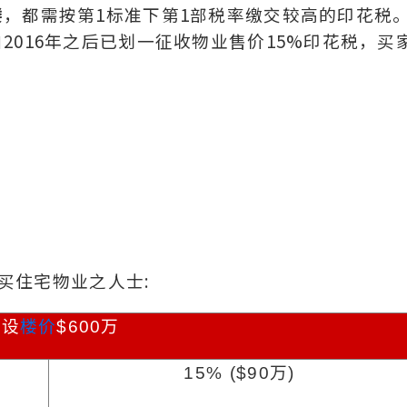
楼
，都需按第1标准下第1部税率缴交较高的印花税
2016年之后已划一征收物业售价15%印花税，买
买住宅物业之人士:
假设
楼价
$600
万
15% ($90
万
)