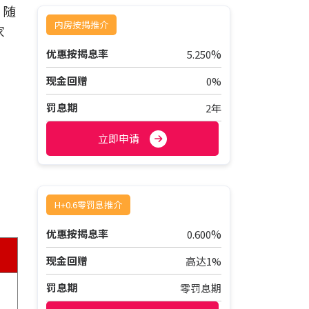
。随
内房按揭推介
家
%
优惠按揭息率
5.250
现金回赠
0%
罚息期
2年
立即申请
H+0.6零罚息推介
%
优惠按揭息率
0.600
现金回赠
高达1%
罚息期
零罚息期