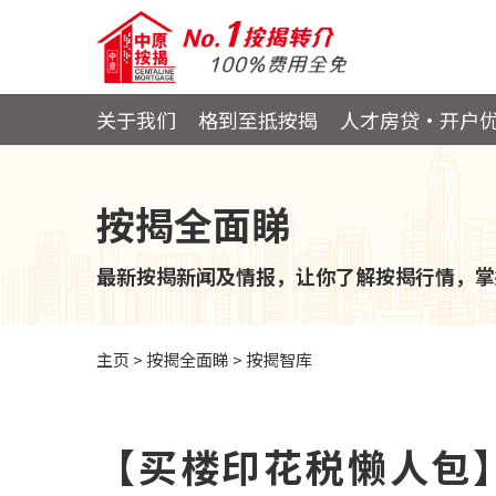
关于我们
格到至抵按揭
人才房贷・开户
按揭全面睇
最新按揭新闻及情报，让你了解按揭行情，掌
主页
>
按揭全面睇
>
按揭智库
【买楼印花税懒人包