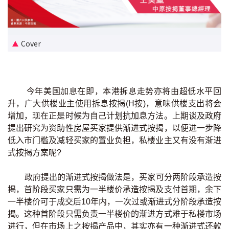
新盘优越按揭优惠
中原按揭标签优惠
Cover
推荐齐齐友赏
按揭工具
今年美国加息在即，本港拆息走势亦将由超低水平回
升，广大供楼业主使用拆息按揭(H按)，意味供楼支出将会
按揭计算
增加，现在正是时候为自己计划抗加息方法。上期谈及政府
提出研究为资助性房屋买家提供渐进式按揭，以便进一步降
转按计算
低入市门槛及减轻买家的置业负担，私楼业主又有没有渐进
式按揭方案呢?
置业预算
政府提出的渐进式按揭做法是，买家可分两阶段承造按
供款年期计算
揭，首阶段买家只需为一半楼价承造按揭及支付首期，余下
一半楼价可于成交后10年内，一次过或渐进式分阶段承造按
揭。这种首阶段只需负责一半楼价的渐进方式难于私楼市场
工商铺按揭计算
进行，但在市场上之按揭产品中，其实亦有一种渐进式还款