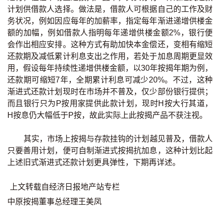
计划供借款人选择。做法是，借款人可根据自己的工作及财
印花税计算
务状况，例如因应每年的加薪率，指定每年渐进递增供楼金
额的加幅，例如借款人指明每年递增供楼金额2%，银行便
免费物业估价
会作出相应安排。这种方式有助加快本金偿还，变相有缩短
还款期及减低累计利息支出之作用，若处于加息周期更显效
下载中心
用，假设每年持续性递增供楼金额，以30年按揭年期为例，
还款期可缩短7年，全期累计利息可减少20%。不过，这种
按揭全面睇
渐进式还款计划现时在市场并不普及，仅少部份银行提供；
而且银行只为P按用家提供此款计划，现时H按大行其道，
新闻/研究
H按息仍大幅低于P按，故此实际上此按揭产品不获注视。
公司动态
其实，市场上按揭与存款挂钩的计划越见普及，借款人
只要善用计划，便可自制渐进式按揭抗加息，这种计划比起
按市新闻
上述旧式渐进式还款计划更具弹性，下期再详述。
统计数据库
上文转载自经济日报地产站专栏
中原按揭董事总经理王美凤
按揭快趣智识