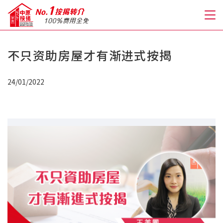
不只资助房屋才有渐进式按揭
关于我们
24/01/2022
格到至抵按揭
人才房贷・开户优惠
免费房贷转介服务
免费开户转介服务
私人贷款
优惠礼遇