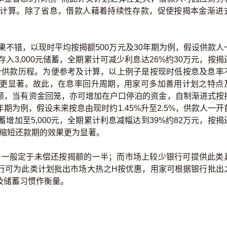
计算。除了省息，借款人藉着持续性存款，促使按揭本金渐进
不错，以现时平均按揭额500万元及30年期为例，假设供款人
入3,000元储蓄，全期累计可减少利息达26%约30万元，按揭
成整个供款历程。为便参考及计算，以上例子是按现时低按息及息率
更显著。故此，在息率回升周期，用家可多加善用计划之特点
额，当有资金回笼，亦可增加在户口停泊的资金，自制渐进式按
为例，假设未来按息由现时约1.45%升至2.5%，供款人一开
增加至5,000元，全期累计利息减幅达到39%约82万元，按揭
息及缩短还款期的效果更为显著。
一般定于未偿还按揭额的一半；而市场上较少银行可提供此类
行可为此类计划批出市场大热之H按优惠，用家可根据银行批出
及储蓄习惯作衡量。