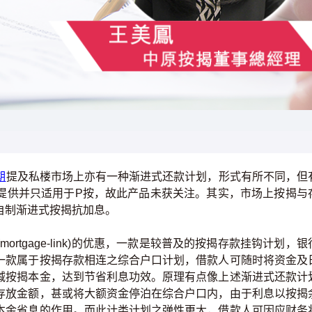
期
提及私楼市场上亦有一种渐进式还款计划，形式有所不同，但
提供并只适用于P按，故此产品未获关注。其实，市场上按揭与
自制渐进式按揭抗加息。
rtgage-link)的优惠，一款是较普及的按揭存款挂钩计划，银
一款属于按揭存款相连之综合户口计划，借款人可随时将资金及
减按揭本金，达到节省利息功效。原理有点像上述渐进式还款计
存放金额，甚或将大额资金停泊在综合户口内，由于利息以按揭
本金省息的作用。而此计类计划之弹性更大，借款人可因应财务