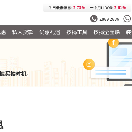
今日最低按息:
2.73%
一个月HIBOR:
2.61%
今日最低P按:
3.25%
今日最低H按:
3.25%
2889 2886
优惠
私人贷款
优惠礼遇
按揭工具
按揭全面睇
装
握买楼时机。
息