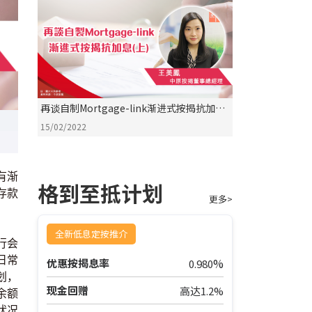
再谈自制Mortgage-link渐进式按揭抗加息
(上)
15/02/2022
有渐
格到至抵计划
存款
更多>
全新低息定按推介
行会
日常
%
优惠按揭息率
0.980
划，
现金回赠
高达1.2%
余额
状况