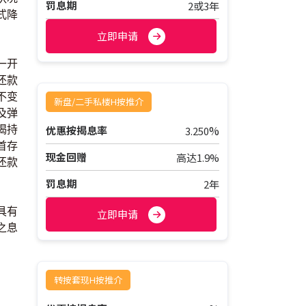
罚息期
2或3年
式降
立即申请
一开
还款
不变
新盘/二手私楼H按推介
及弹
%
优惠按揭息率
揭持
3.250
首存
现金回赠
高达1.9%
还款
罚息期
2年
具有
立即申请
之息
转按套现H按推介