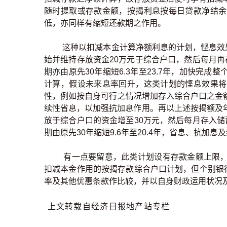
随时提取或存款金额，按揭利息按每日贷款净结余
低，亦同样有缩短还款期之作用。
这种以扣减本金计算净额利息的计划，悭息效果
始并维持存放资金20万元于综合户口，然后每月再存
期亦由原先30年缩短6.3年至23.7年，加快完
计算，假设未来息率回升，这类计划的悭息效果将
性，例如按自身可行之情况增加存入综合户口之金
续性省息，以加强抗加息作用。再以上述按揭额及年期
放于综合户口的资金增至30万元，然后每月存入储蓄
期由原先30年缩短9.6年至20.4年，省息、抗加
有一点要留意，此类计划设有存款金额上限，
扣减本金作用的按揭存款综合户口计划，但个别银
率及其他优惠条款作比较，并以自身财政运用状况
上文转载自经济日报地产站专栏