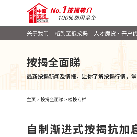
关于我们
格到至抵按揭
人才房贷・开户
按揭全面睇
最新按揭新闻及情报，让你了解按揭行情，掌
主页
>
按揭全面睇
>
楼按专栏
自制渐进式按揭抗加