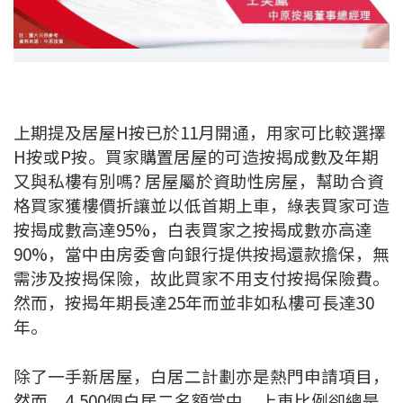
新盤優越按揭優惠
中原按揭標籤優惠
推薦齊齊友賞
上期提及居屋H按已於11月開通，用家可比較選擇
H按或P按。買家購置居屋的可造按揭成數及年期
按揭工具
又與私樓有別嗎? 居屋屬於資助性房屋，幫助合資
按揭計算
格買家獲樓價折讓並以低首期上車，綠表買家可造
按揭成數高達95%，白表買家之按揭成數亦高達
轉按計算
90%，當中由房委會向銀行提供按揭還款擔保，無
需涉及按揭保險，故此買家不用支付按揭保險費。
置業預算
然而，按揭年期長達25年而並非如私樓可長達30
年。
供款年期計算
除了一手新居屋，白居二計劃亦是熱門申請項目，
工商舖按揭計算
然而，4,500個白居二名額當中，上車比例卻總是