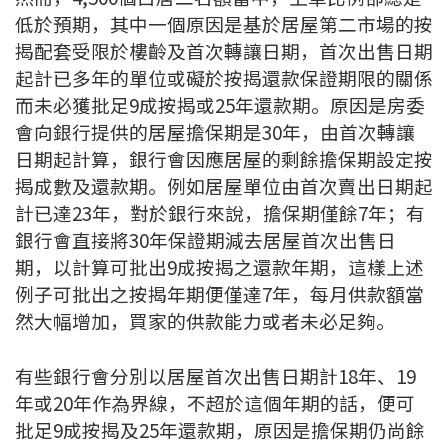
低於預期，其中一個原因是基於居屋第二市場的按
印花稅計算
揭配套受限於樓齡及首次轉讓日期，首次出售日期
起計已多年的單位或礙於按揭還款保證期限的關係
免費物業估價
而未必獲批足9成按揭或25年還款期。原因是房委
下載中心
會向銀行提供的居屋擔保期是30年，由首次轉讓
日期起計算，銀行會因應居屋的剩餘擔保期設定按
按揭全面睇
揭成數及還款期。例如居屋單位由首次賣出日期起
計已達23年，對於銀行來說，擔保期僅餘7年；有
新聞/研究
銀行會直接將30年保證期減去居屋首次出售日
期，以計算可批出9成按揭之還款年期，這樣上述
公司動態
例子可批出之按揭年期便僅達7年，每月供款額當
然大幅增加，買家的供款能力或者未必足夠。
按市新聞
統計數據庫
有些銀行會分別以居屋首次出售日期計18年、19
年或20年作為界線，不超於這個年期的話，便可
按揭快趣智識
批足9成按揭及25年還款期，原因是擔保期仍尚餘