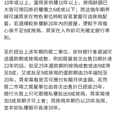
10年或以上，當用家供樓10年以上，按揭餘額已
按揭智庫
大致可降回原初樓價之6成或以下；而這個年期界
線可讓買家在物色單位時較容易掌握可造按揭配
樓按專欄
套，若選擇較新樓齡20年內的居屋，便較不用擔
心做不足9成按揭，買家在入市前可先確定銀行準
按揭百科
則。
實時銀行資訊
至於超出上述年期的居二單位，部份銀行會遞減可
造還款期或按揭成數，例如居屋首次出售日期計達
裝修·保險優惠
22年的話，批足25年還款期的按揭成數或由9成降
免費裝修轉介服務
至8成，又或批足9成按揭的還款期由25年縮短至
20年，買家需看是否可應付有關月供金額。若然
裝修設計專欄
居二市場之居屋單位由首次出售計已超逾25年，
銀行大致上只可跟隨私樓批出6成按揭，買家需增
火險、家居、寵物保險
加3成首期才可上會；而按揭年期仍以25年為限，
並非如私樓般可長達30年。
保險資訊專欄