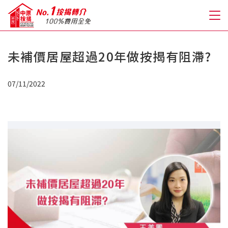
未補價居屋超過20年做按揭有阻滯?
關於我們
07/11/2022
格到至抵按揭
人才房貸・開戶優惠
免費房貸轉介服務
免費開戶轉介服務
私人貸款
優惠禮遇