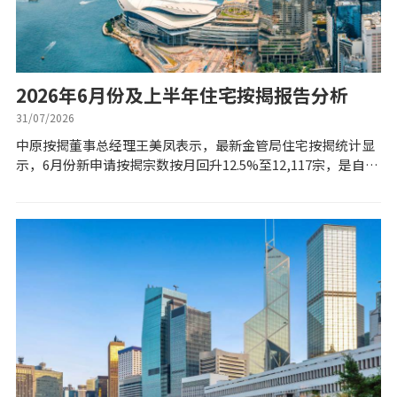
公司动态
按市新闻
2026年6月份及上半年住宅按揭报告分析
31/07/2026
统计数据库
中原按揭董事总经理王美凤表示，最新金管局住宅按揭统计显
示，6月份新申请按揭宗数按月回升12.5%至12,117宗，是自
2022年5月（12,892宗）后49个月新高。同时，6月份新批按揭
按揭快趣智识
贷款额录得50...
按揭智库
楼按专栏
按揭百科