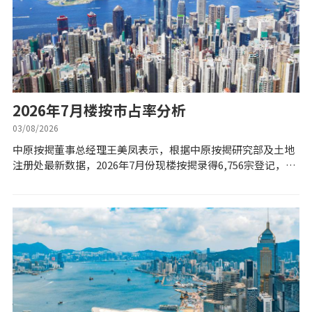
置业预算
供款年期计算
工商铺按揭计算
2026年7月楼按巿占率分析
03/08/2026
印花税计算
中原按揭董事总经理王美凤表示，根据中原按揭研究部及土地
注册处最新数据，2026年7月份现楼按揭录得6,756宗登记，按
免费物业估价
月减少23.1%（对比6月份的8,785宗），创3个月新低。王美凤
指出，7月份现楼...
下载中心
按揭全面睇
新闻/研究