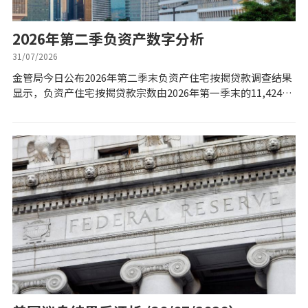
实时银行资讯
2026年第二季负资产数字分析
装修·保险优惠
31/07/2026
金管局今日公布2026年第二季末负资产住宅按揭贷款调查结果
免费装修转介服务
显示，负资产住宅按揭贷款宗数由2026年第一季末的11,424
宗，大幅回落61.9%至4,356宗，创下自2026年以来连跌5个季
度的纪录，涉...
装修设计专栏
火险、家居、宠物保险
保险资讯专栏
联络我们
联络方式