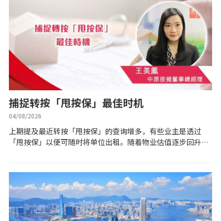
私人贷款
优惠礼遇
新盘优越按揭优惠
中原按揭标签优惠
捕捉转按「甩按保」最佳时机
推荐齐齐友赏
04/08/2026
上期提及最近转按「甩按保」的查询增多，有些业主是透过
「甩按保」以便可随时将单位出租。随着物业估值逐步回升、
按揭工具
银行上调按揭回赠，连带亦吸引一些业主有意透过转按「甩按
保」。今年银行对于转按市场亦渐转积极，大...
按揭计算
转按计算