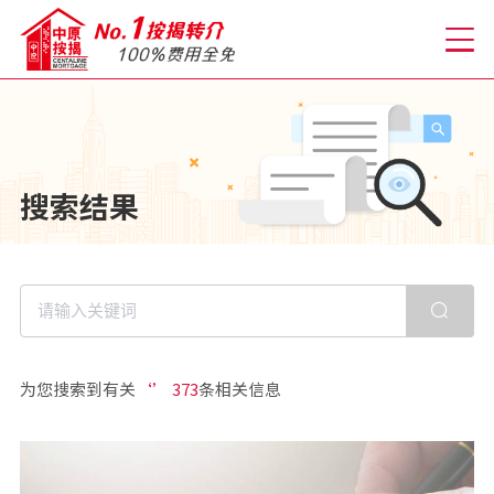
关于我们
搜索结果
格到至抵按揭
人才房贷・开户优惠
免费房贷转介服务
为您搜索到有关
‘’ 373
条相关信息
免费开户转介服务