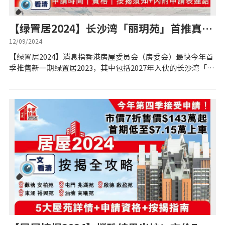
实时银行资讯
【绿置居2024】长沙湾「丽玥苑」首推真‧
装修·保险优惠
三房户型！9.19拣楼！ 一文看清屋苑资料
12/09/2024
+按揭须知
【绿置居2024】消息指香港房屋委员会（房委会）最快今年首
免费装修转介服务
季推售新一期绿置居2023，其中包括2027年入伙的长沙湾「丽
玥苑」，已于6月6日（星期四）搅珠，将于9月19日（星期
四）拣楼，另会重推绿置居...
装修设计专栏
火险、家居、宠物保险
保险资讯专栏
联络我们
联络方式