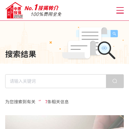
关于我们
搜索结果
格到至抵按揭
人才房贷・开户优惠
免费房贷转介服务
为您搜索到有关
‘’ 7
条相关信息
免费开户转介服务