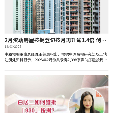
置业预算
供款年期计算
工商铺按揭计算
2月资助房屋按揭登记按月再升逾1.4倍 创20
个月新高
18/03/2025
印花税计算
中原按揭董事总经理王美凤指出，根据中原按揭研究部及土地
注册处资料显示，2025年2月份共录得2,398宗资助房屋按揭登
免费物业估价
记（主要为居屋及其他资助性房屋），较1月份的980宗按月大
幅增加逾倍达144.7%...
下载中心
按揭全面睇
新闻/研究