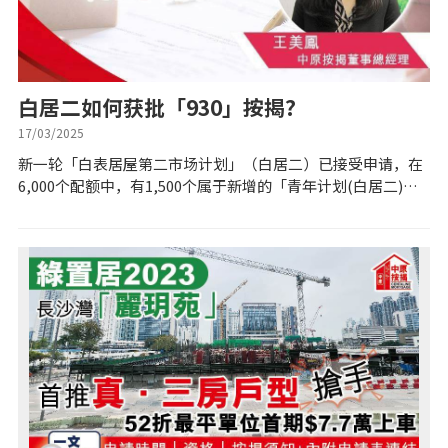
公司动态
按市新闻
白居二如何获批「930」按揭?
17/03/2025
统计数据库
新一轮「白表居屋第二市场计划」（白居二）已接受申请，在
6,000个配额中，有1,500个属于新增的「青年计划(白居二)」
配额，拨予40岁以下的青年家庭或单人申请。自去年白居二优
按揭快趣智识
化政策推出后，居屋单位的...
按揭智库
楼按专栏
按揭百科