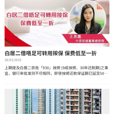
私人贷款
优惠礼遇
新盘优越按揭优惠
中原按揭标签优惠
白居二借唔足可转用按保 保费低至一折
推荐齐齐友赏
26/03/2025
上期提及白居二获批「930」按揭 (9成按揭、30年还款期)之事
宜，银行审批准则不尽相同，即使按揭还款保证期已延至50
按揭工具
年，但对于一些较高楼龄屋苑，买家未必可获批足「930」。
若买家未能获批所需按揭成数...
按揭计算
转按计算