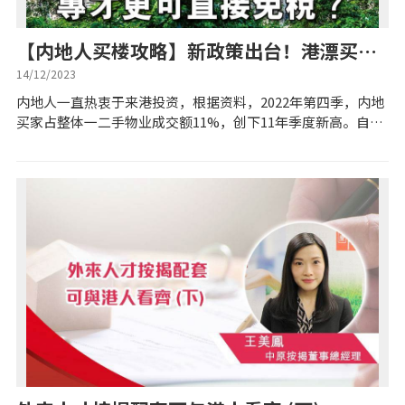
实时银行资讯
【内地人买楼攻略】新政策出台！港漂买楼
装修·保险优惠
交少一半税！专才更可直接免税？
14/12/2023
内地人一直热衷于来港投资，根据资料，2022年第四季，内地
免费装修转介服务
买家占整体一二手物业成交额11%，创下11年季度新高。自疫
情缓和通关以来，内地人或「港漂」来港买楼的趋势再现。尤
其是一众在港打拼的内地人，不少...
装修设计专栏
火险、家居、宠物保险
保险资讯专栏
联络我们
联络方式