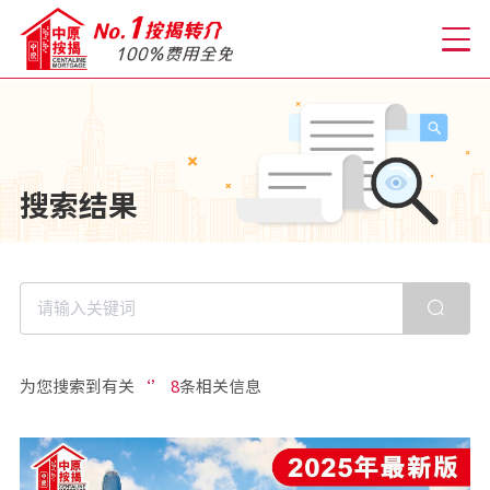
关于我们
搜索结果
格到至抵按揭
人才房贷・开户优惠
免费房贷转介服务
为您搜索到有关
‘’ 8
条相关信息
免费开户转介服务