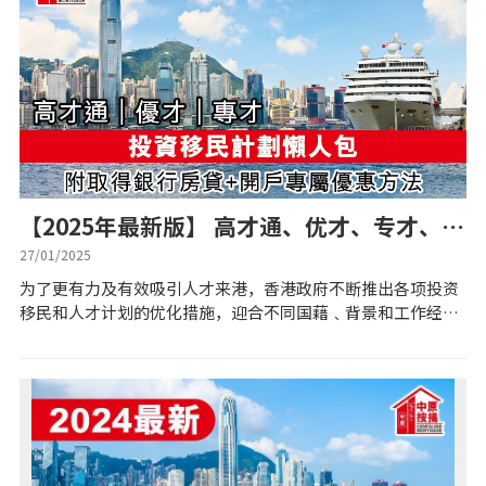
私人贷款
优惠礼遇
新盘优越按揭优惠
中原按揭标签优惠
【2025年最新版】 高才通、优才、专才、投
资移民计划懒人包 一文比较9大计划+独家银
推荐齐齐友赏
27/01/2025
行优惠
为了更有力及有效吸引人才来港，香港政府不断推出各项投资
移民和人才计划的优化措施，迎合不同国藉﹑背景和工作经验
按揭工具
人士来港大展拳脚。中原按揭整合了各类移民计划的最新详
情，包括申请资格﹑适用的人才类别及地区和...
按揭计算
转按计算