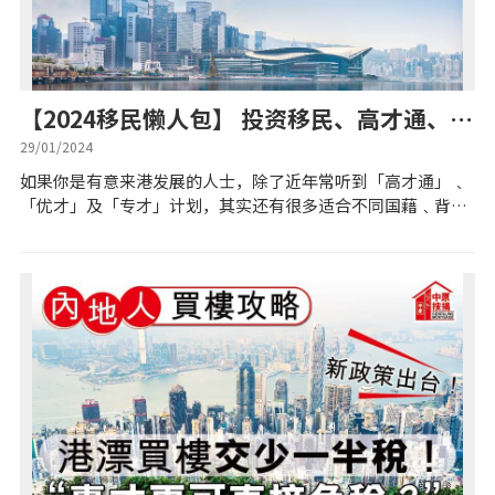
公司动态
按市新闻
【2024移民懒人包】 投资移民、高才通、优
才、专才计划 移民方法一览 附银行专人开户
29/01/2024
服务方法
统计数据库
如果你是有意来港发展的人士，除了近年常听到「高才通」﹑
「优才」及「专才」计划，其实还有很多适合不同国藉﹑背景
和工作经验人士来港的移民计划。以下整合了各类移民计划，
按揭快趣智识
立即了解哪个更适合你！ 投资移民计划「...
按揭智库
楼按专栏
按揭百科