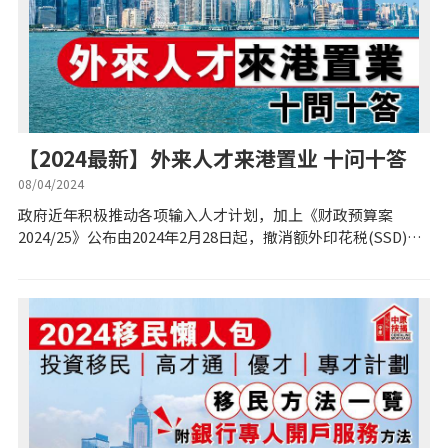
置业预算
供款年期计算
工商铺按揭计算
【2024最新】外来人才来港置业 十问十答
08/04/2024
印花税计算
政府近年积极推动各项输入人才计划，加上《财政预算案
2024/25》公布由2024年2月28日起，撤消额外印花税(SSD)、
免费物业估价
买家印花税(BSD)及新住宅印花税(NRSD)，金管局亦同时宣布
放宽按揭成数及...
下载中心
按揭全面睇
新闻/研究