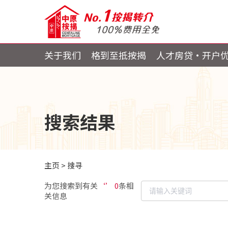
关于我们
格到至抵按揭
人才房贷・开户
搜索结果
主页
>
搜寻
为您搜索到有关
‘’ 0
条相
关信息