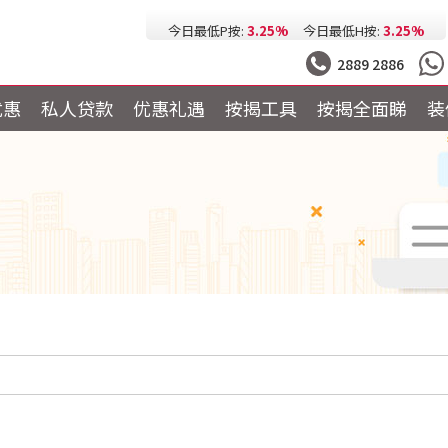
今日最低按息:
2.73%
一个月HIBOR:
2.61%
今日最低P按:
3.25%
今日最低H按:
3.25%
2889 2886
优惠
私人贷款
优惠礼遇
按揭工具
按揭全面睇
装