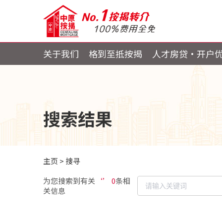
关于我们
格到至抵按揭
人才房贷・开户
搜索结果
主页
>
搜寻
为您搜索到有关
‘’ 0
条相
关信息