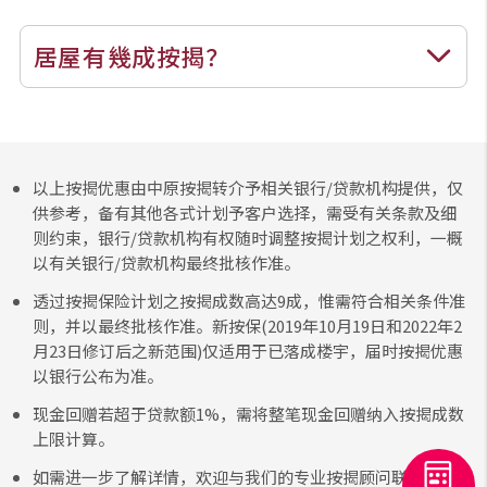
实时银行资讯
居屋有幾成按揭？
装修·保险优惠
免费装修转介服务
以上按揭优惠由中原按揭转介予相关银行/贷款机构提供，仅
装修设计专栏
供参考，备有其他各式计划予客户选择，需受有关条款及细
则约束，银行/贷款机构有权随时调整按揭计划之权利，一概
火险、家居、宠物保险
以有关银行/贷款机构最终批核作准。
透过按揭保险计划之按揭成数高达9成，惟需符合相关条件准
则，并以最终批核作准。新按保(2019年10月19日和2022年2
保险资讯专栏
月23日修订后之新范围)仅适用于已落成楼宇，届时按揭优惠
以银行公布为准。
联络我们
现金回赠若超于贷款额1%，需将整笔现金回赠纳入按揭成数
上限计算。
联络方式
如需进一步了解详情，欢迎与我们的专业按揭顾问联络。