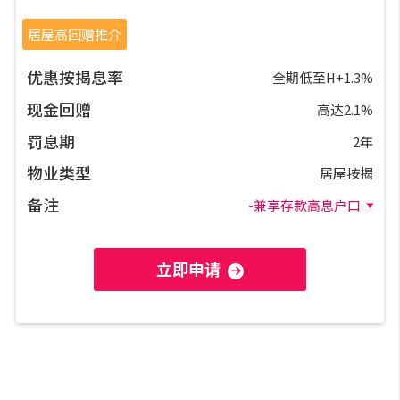
置业预算
居屋高回赠推介
供款年期计算
优惠按揭息率
全期低至H+1.3%
现金回赠
高达2.1%
工商铺按揭计算
罚息期
2年
物业类型
印花税计算
居屋按揭
备注
-兼享存款高息户口
免费物业估价
立即申请
下载中心
按揭全面睇
新闻/研究