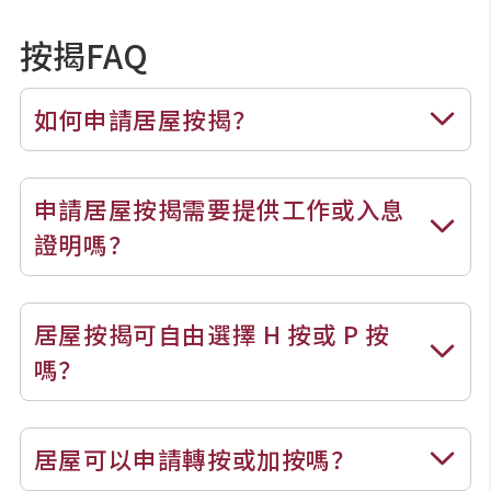
公司动态
按揭FAQ
按市新闻
如何申請居屋按揭？
统计数据库
申請居屋按揭需要提供工作或入息
按揭快趣智识
證明嗎？
按揭智库
居屋按揭可自由選擇 H 按或 P 按
嗎？
楼按专栏
按揭百科
居屋可以申請轉按或加按嗎？