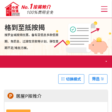
格到至抵按揭
搜罗全城按揭优惠，备有至低息多款低首
关于我们
期、免罚息、过渡性贷款等计划、弹性首
期不足/难批方案。
格到至抵按揭
人才房贷・开户优惠
切换模式
筛选
免费房贷转介服务
P
居屋P按推介
免费开户转介服务