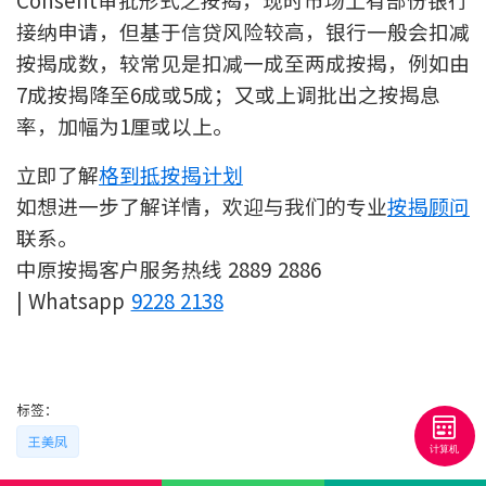
联络我们
接纳申请，但基于信贷风险较高，银行一般会扣减
按揭成数，较常见是扣减一成至两成按揭，例如由
联络方式
7成按揭降至6成或5成；又或上调批出之按揭息
网上申请按揭转介
率，加幅为1厘或以上。
立即了解
格到抵按揭计划
条款及细则
如想进一步了解详情，欢迎与我们的专业
按揭顾问
私隐政策
联系。
中原按揭客户服务热线 2889 2886
| Whatsapp
9228 2138
繁
本网页所提供资料仅作参考用途。
若因错漏而引致任何不便或损失，中原按揭概不负责。
本网站采用无障碍网页设计，如有任何问题，可查询：
2889 2886 / cmb@mail.centanet.com
标签：
王美凤
中原地产
|
网上搵楼
|
中原工商铺
© 2026 中原按揭经纪有限公司 Centaline Mortgage Broker Limited 版权所有