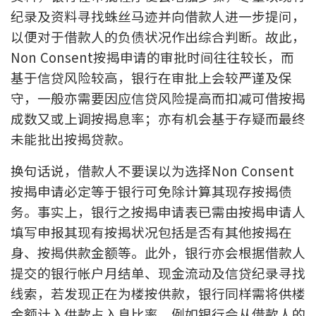
纪录及资料寻找蛛丝马迹并向借款人进一步提问，
印花税计算
以便对于借款人的负债状况作出综合判断。故此，
免费物业估价
Non Consent按揭申请的审批时间往往较长，而
基于信贷风险较高，银行在审批上会较严谨及保
下载中心
守，一般亦需要因应信贷风险提高而扣减可借按揭
成数又或上调按揭息率；亦有机会基于存疑而最终
按揭全面睇
未能批出按揭贷款。
新闻/研究
换句话说，借款人不要误以为选择Non Consent
公司动态
按揭申请必定等于银行可免除计算其现存按揭债
务。事实上，银行之按揭申请表已需由按揭申请人
按市新闻
填写申报其现有按揭状况包括是否有其他按揭在
身、按揭供款金额等。此外，银行亦会根据借款人
统计数据库
提交的银行帐户月结单、现金流动及信贷纪录寻找
线索，若发现正在为楼按供款，银行同样需将供楼
按揭快趣智识
金额计入供款占入息比率。例如银行会从借款人的