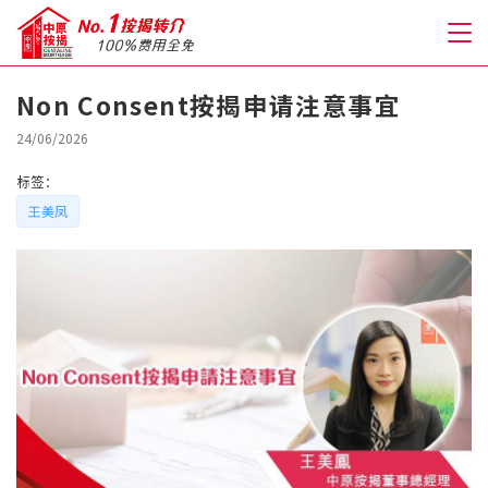
Non Consent按揭申请注意事宜
关于我们
24/06/2026
标签：
格到至抵按揭
王美凤
人才房贷・开户优惠
免费房贷转介服务
免费开户转介服务
私人贷款
优惠礼遇