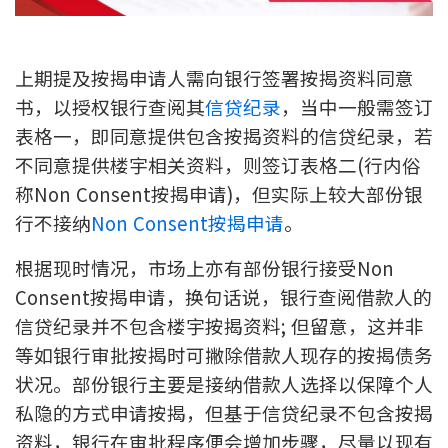
新盘优越按揭优惠
上期提及按揭申请人需向银行签署按揭资料同意
中原按揭标签优惠
书，以授权银行查阅其
信贷纪录
，当中一般需签订
推荐齐齐友赏
表格一，即同意提供包含按揭资料的信贷纪录，若
不同意提供楼宇相关资料，则签订表格二(行内俗
按揭工具
称Non Consent按揭申请)，但实际上较大部份银
按揭计算
行不接纳
Non Consent按揭申请
。
根据现时情况，市场上亦有部份银行接受Non
转按计算
Consent按揭申请，换句话说，银行查阅借款人的
置业预算
信贷纪录并不包含楼宇按揭资料; 但留意，这并非
等如银行审批按揭时可撇除借款人现存的按揭债务
供款年期计算
状况。部份银行主要是接纳借款人选择以保障个人
私隐的方式申请按揭，但基于信贷纪录不包含按揭
工商铺按揭计算
资料，银行在审批程序便会增加步骤，尽量以现有