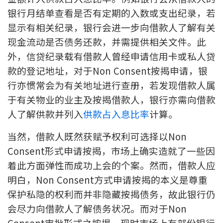
银行月结单查看是否有定期的入数或支出纪录，若
按揭智库
显示有相关纪录，银行会进一步向借款人了解有关
楼按专栏
现金流动是否债务还款，并需提供相关文件。此
外，信贷纪录载有借款人曾经申请信用卡或私人贷
按揭百科
款的登记地址，对于Non Consent按揭申请，银
行亦惯常会为有关地址进行查册，若发现借款人属
实时银行资讯
于有关物业的业主及按揭借款人，银行亦需向借款
人了解供款并列入
供款占入息比率
计算。
装修·保险优惠
免费装修转介服务
当然，借款人既然获赋予权利可选择以Non
Consent形式申请按揭，市场上确实造就了一些因
装修设计专栏
着此方面弹性而成功上会的个案。然而，借款人应
明白，Non Consent方式申请按揭的本义是尊重
火险、家居、宠物保险
保护私隐的权利而并非隐藏按揭债务，故此银行仍
会尽力向借款人了解债务状况。而对于Non
保险资讯专栏
Consent审批形式之按揭，现时市场上有部份银行