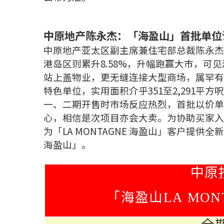
中原地产陈永杰：「海盈山」首批单位
中原地产亚太区副主席兼住宅部总裁陈永杰表示
港岛区则累升8.58%，升幅跑赢大市，
站上盖物业，更无缝连接大型商场，属罕有
特色单位，实用面积介乎351至2,291
一、二期开售时市场反应热烈，首批以价单
心，相信是次项目亦会大卖。为协助买家入市「
为「LA MONTAGNE 海盈山」客户提供全
海盈山」。
中原
「海盈山
LA MON