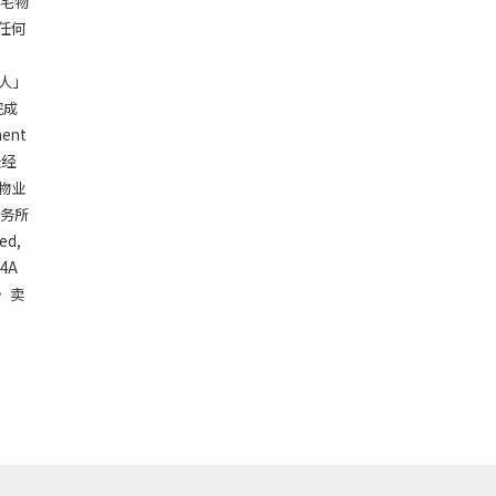
住宅物
任何
有人」
完成
ent
任经
物业
事务所
d,
4A
 卖