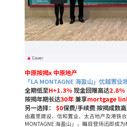
Cover
中原按揭x 中原地产
「LA MONTAGNE 海盈山」优越置
全期低至
H+1.3%
现金回赠高达
2.8%
按揭年期长达
30年
兼享
mortgage 
另一选择：
$0
保费/手续费 按揭成数
由嘉里建设、信和置业、太古地产及港铁合
MONTAGNE 海盈山」，瞩目登场迅即