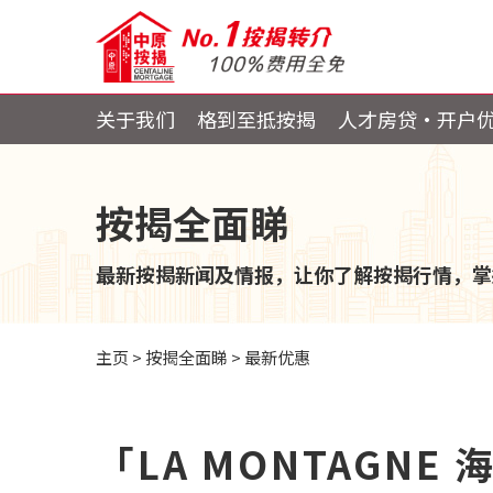
关于我们
格到至抵按揭
人才房贷・开户
按揭全面睇
最新按揭新闻及情报，让你了解按揭行情，掌
主页
>
按揭全面睇
>
最新优惠
「LA MONTAGN