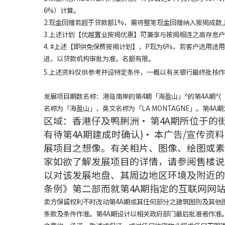
6%）计算。
2.现金回赠若超于贷款额1%，需将整笔现金回赠纳入按揭成数
3.上述计划【优越置业按揭优惠】可兼享与按揭相连之高存息
4. #上述【即供免保费按揭计划】，P现为6%，若客户选用
进，以贷款机构审批为准，名额有限。
5.上述资料仅供参考并设特定条件，一概以有关银行最终批核
发展项目期数名称：港岛南岸的第4期「海盈山」^的第4A期^(「
名称为「海盈山」，英文名称为「LA MONTAGNE」。第4A期
区域：香港仔及鸭脷洲• 第4A期所位于的街
有待第4A期建成时确认)• 本广告/宣传
展项目之想像。有关相片、图像、绘图或素
家如欲了解发展项目的详情，请参阅售楼说
以对该发展地盘、其周边地区环境及附近的
条例》第二部而就第4A期指定的互联网网站的网址：w
卖方保留权利不时改动第4A期或其任何部分之建筑图则及其他
条款及条件作准。第4A期设计以相关政府部门最后批准者作准