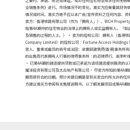
之要约、承诺、陈述或保证，或对任何住宅物业探求任何无明确
业销售条例》进行。市场情况不时变化，准买方应衡量其财务
情况或时间，准买方绝不应以本广告/宣传资料之任何内容、资
卖方：香港铁路有限公司（作为「拥有人」）、WCH Property D
指第4A期中的住宅物业的法律上的拥有人或实益拥有人。「如
及销售的过程的人士。） • 卖方的控权公司：拥有人（香港铁路有限
Company Limited）的控权公司︰Fortune Access Ho
营人、董事或雇员的商号或法团：梁黄顾建筑师(香港)事务所有限
的出售而代表拥有人行事的律师事务所︰的近律师行、高李叶律
• 已第4A期的建造提供贷款或已承诺为该项建造提供融资的认可机构︰
耀泽投资有限公司及太古地产有限公司• 尽卖方所知的第4A期的
期而获符合的日期。预计关键日期是受到买卖合约所允许的任何延
方建议准买方参阅有关售楼说明书，以了解发展项目或第4A期的资