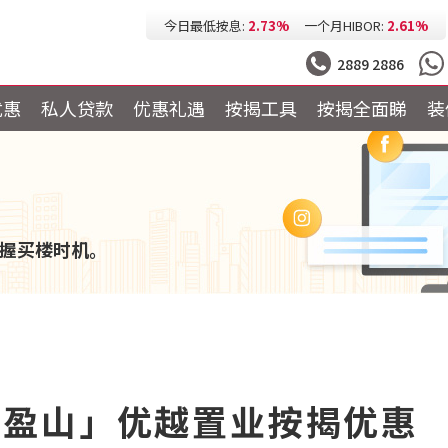
今日最低按息:
2.73%
一个月HIBOR:
2.61%
今日最低P按:
3.25%
今日最低H按:
3.25%
2889 2886
优惠
私人贷款
优惠礼遇
按揭工具
按揭全面睇
装
握买楼时机。
E 海盈山」优越置业按揭优惠