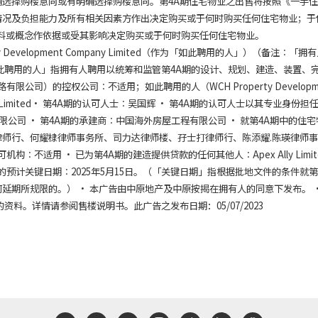
选择购楼意向或有明确选择购楼意向。第4A期住宅物业之出售将按照《一手
情况及负担能力及所有相关因素方作出决定购买或于何时购买任何住宅物业；于
料或概念作依据或受其影响决定购买或于何时购买任何住宅物业。
evelopment Company Limited（作为「如此聘用的人」）（备注︰「拥
此聘用的人」指拥有人聘用以统筹和监管第4A期的设计、规划、建造、装置、
公司）的控权公司︰不适用；如此聘用的人（WCH Property Developm
ldings Limited• 第4A期的认可人士︰吴国辉 • 第4A期的认可人士以其专业身份担
公司 • 第4A期的承建商︰中国海外房屋工程有限公司 • 就第4A期中的住宅
师行、何耀棣律师事务所、司力达律师楼、孖士打律师行、陈添耀.陈瑛律师
不适用 • 已为第4A期的建造提供贷款的任何其他人︰Apex Ally Limite
预计关键日期︰2025年5月15日。（「关键日期」指根据批地文件的条件就第
期所规限的。） • 本广告由中原地产及中原按揭在拥有人的同意下发布。 •
料。详情请参阅售楼说明书。此广告之发布日期：05/07/2023