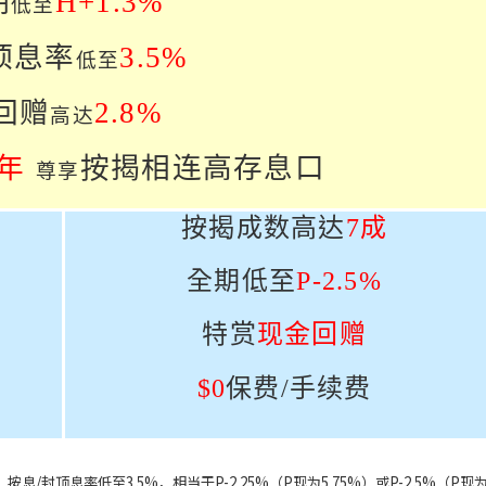
期
H+1.
3
%
低至
顶息率
3.5%
低至
回赠
2.8%
高达
年
按揭相连高存息口
尊享
按揭成数高达
7
成
全期低至
P-
2.5
%
特赏
现金回赠
$0
保费
/
手续费
按息/封顶息率低至3.5%，相当于P-2.25%（P现为5.75%）或P-2.5%（P现