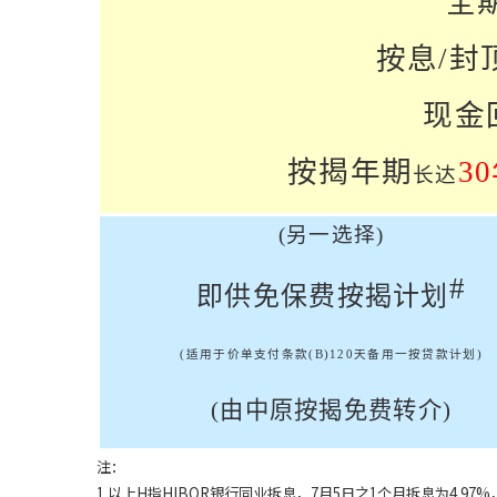
全
按息
/
封
现金
按揭年期
30
长达
(
另一选择
)
#
即供免保费按揭计划
(
适用于价单支付条款
(B)
120
天备用一按贷款计划
)
(
由中原按揭免费转介
)
注：
1.以上H指HIBOR银行同业拆息，7月5日之1个月拆息为4.97%，