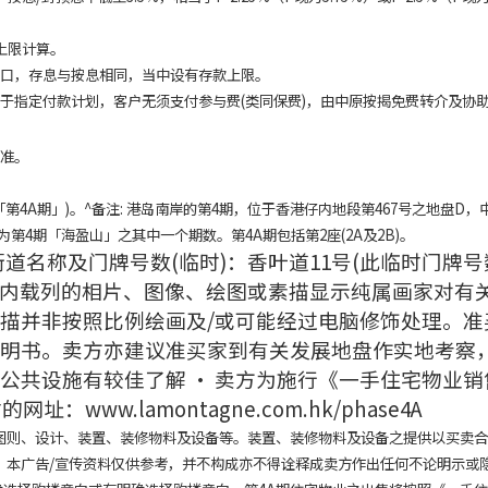
上限计算。
户口，存息与按息相同，当中设有存款上限。
适用于指定付款计划，客户无须支付参与费(类同保费)，由中原按揭免费转介及协
作准。
第4A期」)。^备注: 港岛南岸的第4期，位于香港仔内地段第467号之地盘D，
为第4期「海盈山」之其中一个期数。第4A期包括第2座(2A及2B)。
道名称及门牌号数(临时)：香叶道11号(此临时门牌号
资料内载列的相片、图像、绘图或素描显示纯属画家对有
描并非按照比例绘画及/或可能经过电脑修饰处理。准
明书。卖方亦建议准买家到有关发展地盘作实地考察
公共设施有较佳了解 • 卖方为施行《一手住宅物业销
ww.lamontagne.com.hk/phase4A
图则、设计、装置、装修物料及设备等。装置、装修物料及设备之提供以买卖
。本广告/宣传资料仅供参考，并不构成亦不得诠释成卖方作出任何不论明示或