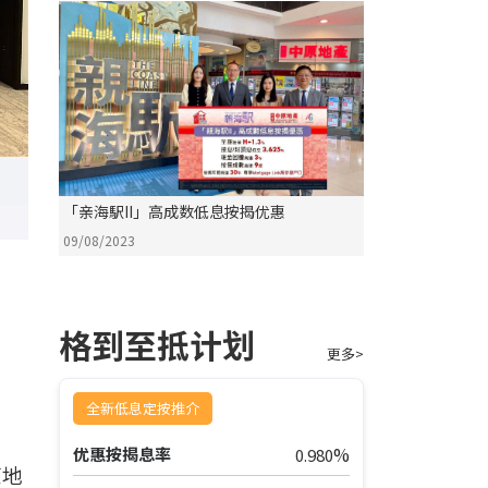
「亲海駅II」高成数低息按揭优惠
09/08/2023
格到至抵计划
更多>
全新低息定按推介
%
优惠按揭息率
0.980
原地