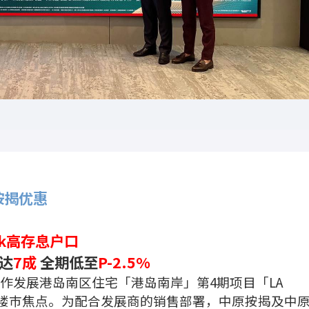
业按揭优惠
link高存息户口
高达
7成
全期低至
P-2.5%
作发展港岛南区住宅「港岛南岸」第4期项目「LA
成为楼巿焦点。为配合发展商的销售部署，中原按揭及中