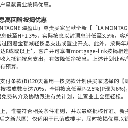
」客户呈献置业按揭优惠。
息高回赠按揭优惠
TAGNE 海盈山」尊贵买家呈献全新【「LA MONTAG
低至H+1.3%，实际按息以封顶息计低至3.5%，客
户透过回赠金额减轻按息支出或置业开支。此外，按揭年
成或以上*，客户并可享有mortgage-link按揭相
收入抵销按息支出，有效降低净按息。上述计划让客
有预算。
提供支付条款(B)120天备用一按贷款计划供买家选择的【
成数高达70%，全期按息低至P-2.5%(P现为6%)
按揭免费转介及协助跟进有关计划，让置业上会更轻松。
以上，惟需符合相关条件准则，并以最终批核作准。新
3日修订后之新范围）仅适用于已落成楼宇，届时按揭优惠以