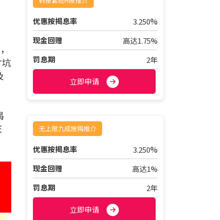
转按套现H按推介
%
优惠按揭息率
3.250
现金回赠
高达1.75%
%，
罚息期
2年
竹坑
及
立即申请
」
揭
E
无上限九成按揭推介
%
优惠按揭息率
3.250
现金回赠
高达1%
罚息期
2年
立即申请