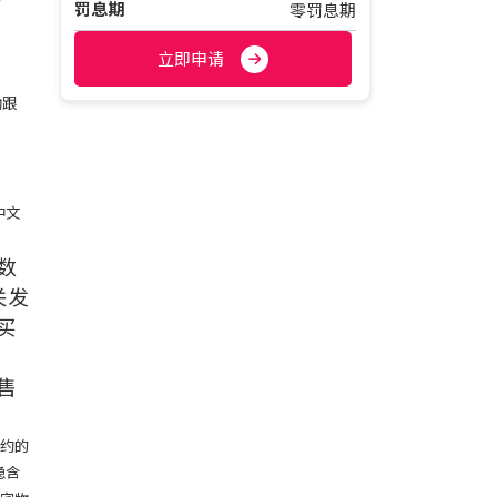
罚息期
零罚息期
立即申请
助跟
中文
数
关发
买
，
售
合约的
隐含