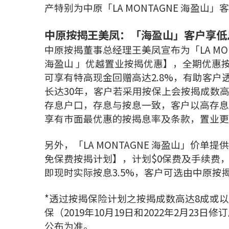
产特别为中原「LA MONTAGNE 海盈山
中原按揭王美凤：「海盈山」客户享低
中原按揭董事总经理王美凤宣布为「LA MON
海盈山 」优越置业按揭优惠】，全期优惠按息
可享有特高现金回赠高达2.8%，有助客
长达30年，客户若采用按保上会按揭成数高达8
存息户口，存息与按息一致，客户以高存息
享有巿面最优惠的按揭息率及条款，置业更
另外，「LA MONTAGNE 海盈山」价单
免保费按揭计划】，计划$0保费及手续费，按揭
即现时实际按息3.5%，客户可选由中原
*透过按揭保险计划之按揭成数高达8成或
保（2019年10月19日和2022年2月2
公布为准。