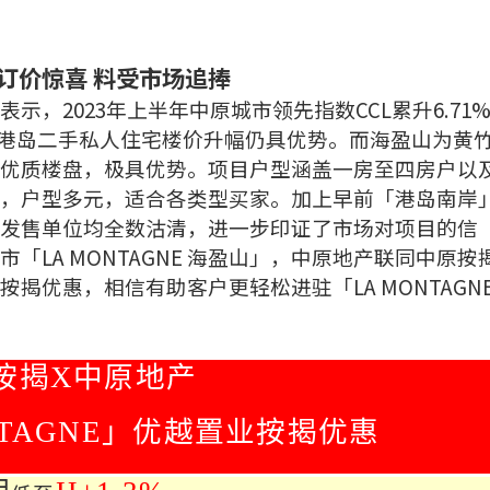
订价惊喜 料受市场追捧
，2023年上半年中原城市领先指数CCL累升6.71
可见港岛二手私人住宅楼价升幅仍具优势。而海盈山为黄
优质楼盘，极具优势。项目户型涵盖一房至四房户以
平方呎，户型多元，适合各类型买家。加上早前「港岛南岸
发售单位均全数沽清，进一步印证了市场对项目的信
LA MONTAGNE 海盈山」，中原地产联同中原按
新按揭优惠，相信有助客户更轻松进驻「LA MONTAGN
按揭
X
中原地产
TAGNE
」优越置业按揭优惠