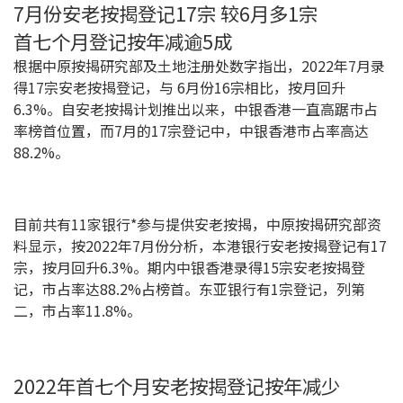
7月份安老按揭登记17宗 较6月多1宗
联络我们
首七个月登记按年减逾5成
联络方式
根据中原按揭研究部及土地注册处数字指出，2022年7月录
得17宗安老按揭登记，与 6月份16宗相比，按月回升
网上申请按揭转介
6.3%。自安老按揭计划推出以来，中银香港一直高踞巿占
率榜首位置，而7月的17宗登记中，中银香港市占率高达
条款及细则
88.2%。
私隐政策
目前共有11家银行*参与提供安老按揭，中原按揭研究部资
料显示，按2022年7月份分析，本港银行安老按揭登记有17
繁
宗，按月回升6.3%。期内中银香港录得15宗安老按揭登
记，市占率达88.2%占榜首。东亚银行有1宗登记，列第
本网页所提供资料仅作参考用途。
若因错漏而引致任何不便或损失，中原按揭概不负责。
二，市占率11.8%。
本网站采用无障碍网页设计，如有任何问题，可查询：
2889 2886 / cmb@mail.centanet.com
中原地产
|
网上搵楼
|
中原工商铺
2022年首七个月安老按揭登记按年减少
© 2026 中原按揭经纪有限公司 Centaline Mortgage Broker Limited 版权所有