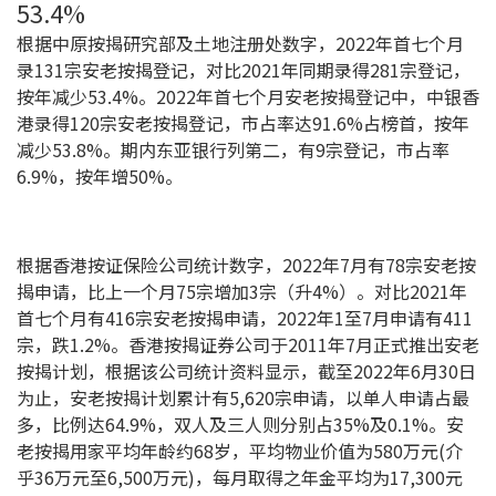
条款及细则
私隐政策声明
53.4%
|
根据中原按揭研究部及土地注册处数字，2022年首七个月
录131宗安老按揭登记，对比2021年同期录得281宗登记，
按年减少53.4%。2022年首七个月安老按揭登记中，中银香
港录得120宗安老按揭登记，市占率达91.6%占榜首，按年
减少53.8%。期内东亚银行列第二，有9宗登记，市占率
6.9%，按年增50%。
根据香港按证保险公司统计数字，2022年7月有78宗安老按
揭申请，比上一个月75宗增加3宗（升4%）。对比2021年
首七个月有416宗安老按揭申请，2022年1至7月申请有411
宗，跌1.2%。香港按揭证券公司于2011年7月正式推出安老
按揭计划，根据该公司统计资料显示，截至2022年6月30日
为止，安老按揭计划累计有5,620宗申请，以单人申请占最
多，比例达64.9%，双人及三人则分别占35%及0.1%。安
老按揭用家平均年龄约68岁，平均物业价值为580万元(介
乎36万元至6,500万元)，每月取得之年金平均为17,300元