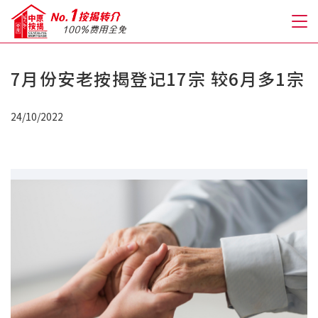
7月份安老按揭登记17宗 较6月多1宗
关于我们
24/10/2022
格到至抵按揭
人才房贷・开户优惠
免费房贷转介服务
免费开户转介服务
私人贷款
优惠礼遇