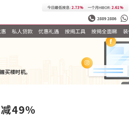
今日最低按息:
2.73%
一个月HIBOR:
2.61%
今日最低P按:
3.25%
今日最低H按:
3.25%
2889 2886
优惠
私人贷款
优惠礼遇
按揭工具
按揭全面睇
装
握买楼时机。
减49%