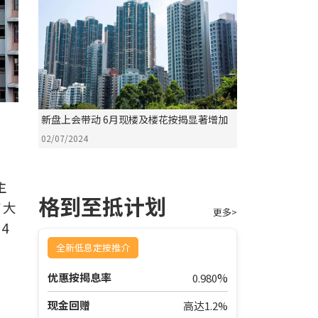
新盘上会带动 6月现楼及楼花按揭显著增加
02/07/2024
主
格到至抵计划
有大
更多>
4
全新低息定按推介
%
优惠按揭息率
0.980
现金回赠
高达1.2%