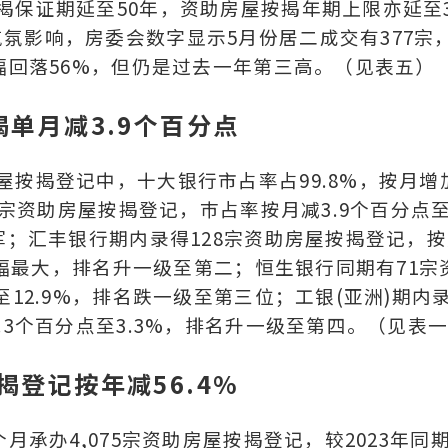
揭保证期延至50年，资助房屋按揭年期上限亦延至3
氛影响，房委会数字显示5月份居二成交有377宗
幅回落56%，但仍是过去一年第三高。（见表五）
揭单月减3.9个百分点
屋按揭登记中，十大银行市占率占99.8%，按月增
87宗资助房屋按揭登记，巿占率按月减3.9个百分点
军；汇丰银行期内录得128宗资助房屋按揭登记，
月升幅最大，排名升一级至第二；恒生银行同期有71宗
至12.9%，排名跌一级至第三位；工银(亚洲)期内
.3个百分点至3.3%，排名升一级至第四。（见表
揭登记按年减56.4%
月承办4,075宗资助房屋按揭登记，较2023年同