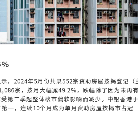
6%
，2024年5月份共录552宗资助房屋按揭登记（
,086宗，按月大幅减49.2%，跌幅除了因为未再
亦受第二季起整体楼巿偏软影响而减少。中银香港于
占第一，连续10个月成为单月资助房屋按揭巿占冠