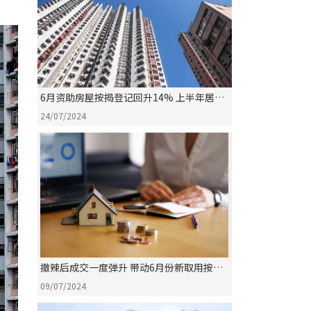
6月资助房屋按揭登记回升14% 上半年居二
成交按年增两成 创20年新高
24/07/2024
撤辣后成交一度弹升 带动6月份新取用按保
数字续扬
09/07/2024