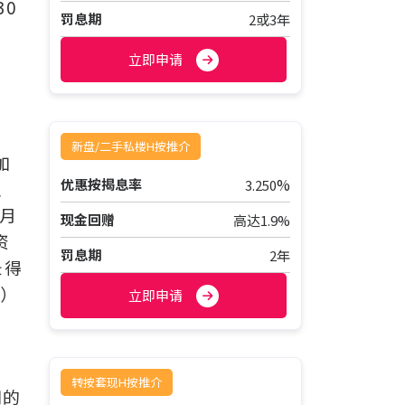
0
罚息期
2或3年
，
立即申请
新盘/二手私楼H按推介
加
%
优惠按揭息率
3.250
至
按月
现金回赠
高达1.9%
资
罚息期
2年
录得
一）
立即申请
转按套现H按推介
期的