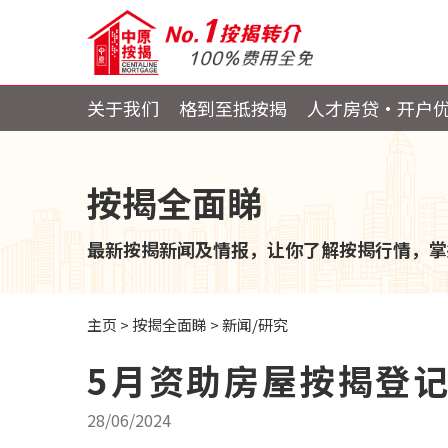
关于我们
格到至抵按揭
人才房贷・开户
按揭全面睇
最新按揭新闻及情报，让你了解按揭行情，掌
主页
>
按揭全面睇
>
新闻/研究
5月资助房屋按揭登记
28/06/2024