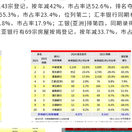
,143宗登记，按年减42%，巿占率达52.6%，排名
5.3%，市占率23.4%，位列第二；汇丰银行同期
.8%，巿占率17.9%；工银(亚洲)排第四，同期录
东亚银行有69宗房屋按揭登记，按年减33.7%，巿