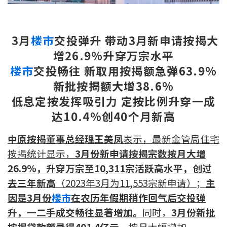
新盘优越按揭优惠
3
月
楼市
交投弹升 带动3月新申请按揭大
中原按揭标签优惠
增26.9%升穿万宗水平
推荐齐齐友赏
楼市
交投畅往 新取用按揭额急弹63.9%
新批按揭额大增38.6%
按揭工具
低息定按发挥吸引力 定按比例升穿一成
按揭计算
达10.4%创40个月新高
转按计算
中原按揭董事总经理王美凤
表示，最新金管局住宅
按揭统计显示，
3月份新申请按揭宗数按月大增
置业预算
26.9%，升穿万宗至10,311宗活跃高水平，创过
去三年新高
（2023年3月为11,553宗新申请）；
主
供款年期计算
因是3月份
楼市
在农历年假期稍作回气后交投弹
升，一二手成交畅往显著增加。
同时，
3月份新批
工商铺按揭计算
按揭贷款额录得401.4亿元
，按月大幅增加