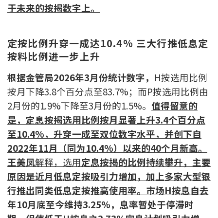
于未来的按揭数字上。
按揭智库
楼按专栏
定按比例升穿一成达10.4% 三大行推低息定
按料比例进一步上升
按揭百科
根据金管局2026年3月份统计数字，
H按选用比例
实时银行资讯
按月下降3.8个百分点至83.7%；而P按选用比例由
2月份的1.9%下降至3月份的1.5%。
值得留意的
装修·保险优惠
是，定息按揭选用比例按月显著上升3.4个百分点
免费装修转介服务
至10.4%，升穿一成至双位数字水平，并创下自
2022年11月（同为10.4%）以来的40个月新高。
装修设计专栏
王美凤
解释，选用
定息按揭的比例持续攀升，主要
原因是近月低息定按吸引力增加，加上多家大型银
火险、家居、宠物保险
行推出同类低息定按推高使用率。市场H按息自去
年10月底至今维持3.25%，息率暂处于停滞时
保险资讯专栏