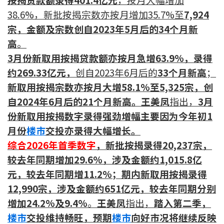
印花税计算
38.6%，新批按揭宗数亦按月增加35.7%至
7,924
宗，金额及宗数创自2023年5月后的34个月新
免费物业估价
高
。
3
月份新取用按揭贷款额亦按月急增63.9%，录得
下载中心
约269.33亿元，
创自2023年6月后的
33个月新高
；
新取用按揭宗数亦按月大增58.1%至5,325宗，创
按揭全面睇
自2024年6月后的21个月新高。王美凤
指出，
3月
新闻/研究
份新取用按揭数字录得强劲增幅主要因为今年初1
月份
楼市
交投亦录得大幅增长。
公司动态
综合2026年首季数字
，
新批按揭录得20,237宗，
较去年同期增加29.6%，涉及金额约1,015.8亿
按市新闻
元，较去年同期增11.2%；期内新取用按揭录得
统计数据库
12,990宗，涉及金额约651亿元，较去年同期分别
增加24.2%及9.4%
。
王美凤
指出，
踏入第二季，
按揭快趣智识
楼市
交投维持畅旺，预期
楼市
向好市况将继续反映