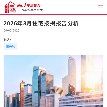
2026年3月住宅按揭报告分析
关于我们
06/05/2026
标签：
格到至抵按揭
王美凤
人才房贷・开户优惠
免费房贷转介服务
免费开户转介服务
私人贷款
优惠礼遇