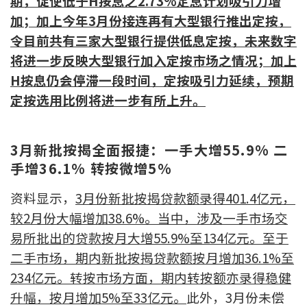
期，促使低于H按息之2.73%定息计划吸引力增
联络我们
加；加上今年3月份接连再有大型银行推出定按，
令目前共有三家大型银行提供低息定按，未来数字
联络方式
将进一步反映大型银行加入定按市场之情况；加上
网上申请按揭转介
H按息仍会停滞一段时间，定按吸引力延续，预期
定按选用比例将进一步有所上升。
条款及细则
私隐政策
3
月新批按揭全面报捷：一手大增55.9% 二
手增36.1% 转按微增5%
资料显示，
3月份新批按揭贷款额录得401.4亿元，
繁
较2月份大幅增加38.6%。当中，涉及一手市场交
本网页所提供资料仅作参考用途。
若因错漏而引致任何不便或损失，中原按揭概不负责。
易所批出的贷款按月大增55.9%至134亿元。至于
本网站采用无障碍网页设计，如有任何问题，可查询：
二手市场，期内新批按揭贷款额按月增加36.1%至
2889 2886 / cmb@mail.centanet.com
234亿元。转按市场方面，期内转按额亦录得稳健
中原地产
|
网上搵楼
|
中原工商铺
升幅，按月增加5%至33亿元。
此外，3月份未偿
© 2026 中原按揭经纪有限公司 Centaline Mortgage Broker Limited 版权所有