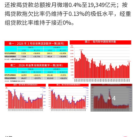
条款及细则
私隐政策声明
还按揭贷款总额按月微增0.4%至19,349亿元；按
|
揭贷款拖欠比率仍维持于0.13%的极低水平，经重
组贷款比率维持于接近0%。
+ 4