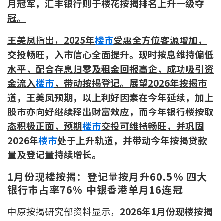
月冠军，汇丰银行则于楼花按揭排名上升一级夺
按揭智库
冠。
楼按专栏
王美凤
指出，
2025年
楼市
受惠全方位客源增加，
交投畅旺，入市信心全面提升。现时按息维持偏低
按揭百科
水平，配合存息归零及租金回报高企，成功吸引资
金流入
楼市
，带动按揭登记。展望2026年按揭巿
实时银行资讯
道，王美凤预期，以上利好因素在今年延续，加上
股市亦向好继续释出财富效应，而今年银行楼按取
装修·保险优惠
态积极正面，预期
楼市
交投可维持畅旺，并巩固
免费装修转介服务
2026年
楼市
处于上升轨道，并带动今年按揭贷款
量及登记量持续增长。
装修设计专栏
1
月份现楼按揭：登记量按月升60.5% 四大
火险、家居、宠物保险
银行巿占率76% 中银香港单月16连冠
保险资讯专栏
中原按揭研究部资料显示，
2026年1月份现楼按揭