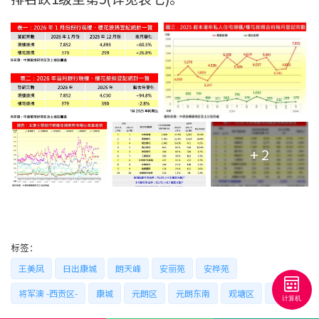
+ 2
标签：
王美凤
日出康城
朗天峰
安丽苑
安桦苑
将军澳 -西贡区-
康城
元朗区
元朗东南
观塘区
安达臣