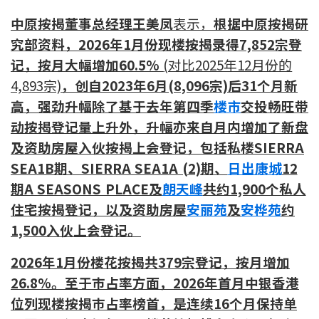
印花税计算
中原按揭董事总经理王美凤
表示，
根据中原按揭研
究部资料，2026年1月份现楼按揭录得7,852宗登
免费物业估价
记，按月大幅增加60.5%
(对比2025年12月份的
4,893宗)
，创自2023年6月(8,096宗)后31个月新
下载中心
高，强劲升幅除了基于去年第四季
楼市
交投畅旺带
动按揭登记量上升外，升幅亦来自月内增加了新盘
按揭全面睇
及资助房屋入伙按揭上会登记，包括私楼SIERRA
新闻/研究
SEA1B期、SIERRA SEA1A (2)期、
日出康城
12
期A SEASONS PLACE及
朗天峰
共约1,900个私人
公司动态
住宅按揭登记，以及资助房屋
安丽苑
及
安桦苑
约
按市新闻
1,500入伙上会登记。
2026
年1月份楼花按揭共379宗登记，按月增加
统计数据库
26.8%。至于巿占率方面，2026年首月中银香港
按揭快趣智识
位列现楼按揭巿占率榜首，是连续16个月保持单