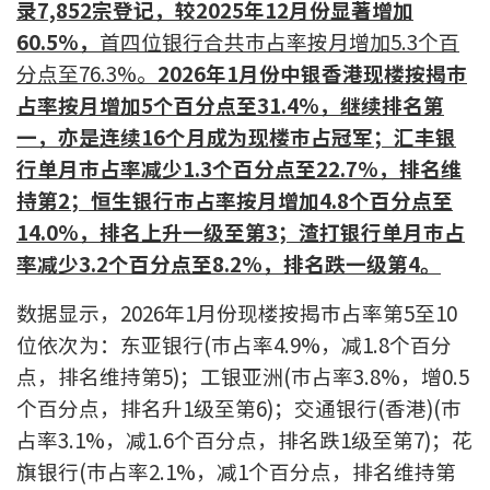
录7,852宗登记，较2025年12月份显著增加
联络我们
60.5%，
首四位银行合共巿占率按月增加5.3个百
联络方式
分点至76.3%。
2026年1月份中银香港现楼按揭巿
占率按月增加5个百分点至31.4%，继续排名第
网上申请按揭转介
一，亦是连续16个月成为现楼巿占冠军；汇丰银
行单月巿占率减少1.3个百分点至22.7%，排名维
条款及细则
持第2；恒生银行巿占率按月增加4.8个百分点至
14.0%，排名上升一级至第3；渣打银行单月巿占
私隐政策
率减少3.2个百分点至8.2%，排名跌一级第4。
数据显示，2026年1月份现楼按揭巿占率第5至10
繁
位依次为：东亚银行(巿占率4.9%，减1.8个百分
本网页所提供资料仅作参考用途。
若因错漏而引致任何不便或损失，中原按揭概不负责。
点，排名维持第5)；工银亚洲(巿占率3.8%，增0.5
本网站采用无障碍网页设计，如有任何问题，可查询：
个百分点，排名升1级至第6)；交通银行(香港)(巿
2889 2886 / cmb@mail.centanet.com
占率3.1%，减1.6个百分点，排名跌1级至第7)；花
中原地产
|
网上搵楼
|
中原工商铺
旗银行(巿占率2.1%，减1个百分点，排名维持第
© 2026 中原按揭经纪有限公司 Centaline Mortgage Broker Limited 版权所有