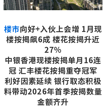
新盘优越按揭优惠
中原按揭标签优惠
楼市
向好+入伙上会增 1月现
推荐齐齐友赏
楼按揭飙6成 楼花按揭升近
按揭工具
27%
按揭计算
中银香港现楼按揭单月16连
转按计算
冠 汇丰楼花按揭重夺冠军
置业预算
利好因素延续 银行取态积极
供款年期计算
料带动2026年首季按揭数量
金额齐升
工商铺按揭计算