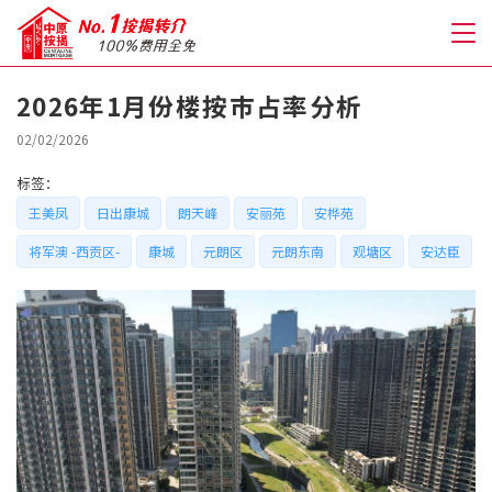
2026年1月份楼按巿占率分析
关于我们
02/02/2026
标签：
格到至抵按揭
王美凤
日出康城
朗天峰
安丽苑
安桦苑
将军澳 -西贡区-
康城
元朗区
元朗东南
观塘区
安达臣
人才房贷・开户优惠
免费房贷转介服务
免费开户转介服务
私人贷款
优惠礼遇