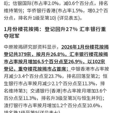
条款及细则
私隐政策声明
8)；信银国际(巿占率2.0%，减0.6个百分点，排名
|
维持第9)；华侨银行香港(巿占率1.5%，增0.2个百
分点，排名升1级至第10) (详见表五)。
1月份楼花按揭：登记回升27% 汇丰银行重
夺冠军
中原按揭研究部资料显示，
2026年1月份楼花按揭
登记共379宗，按月升26.8%。汇丰银行楼花按揭
巿占率按月增加6.5个百分点至26.9%，以102宗
登记，重夺楼花按揭市占首席；
中银香港巿占率按
月减少3.4个百分点至23.7%，排名回落至第2；恒
生银行巿占率按月减少2.1个百分点至11.3%，排
名维持第3；交通银行(香港)巿占率按月增加3.6个
百分点至11.3%，排名升3级至第3(与恒生并列)；
渣打银行巿占率按月增加1.2个百分点至10.6%，
排名跌1级至第5(详见表七)。