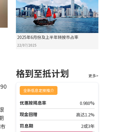
2025年6月份及上半年转按巿占率
22/07/2025
格到至抵计划
更多>
90
全新低息定按推介
%
优惠按揭息率
0.980
银
现金回赠
高达1.2%
期
(市
罚息期
2或3年