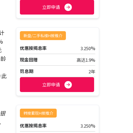
立即申请
计
新盘/二手私楼H按推介
%
%
优惠按揭息率
3.250
元
楼龄
现金回赠
高达1.9%
罚息期
2年
为此
立即申请
银
转按套现H按推介
、
%
优惠按揭息率
3.250