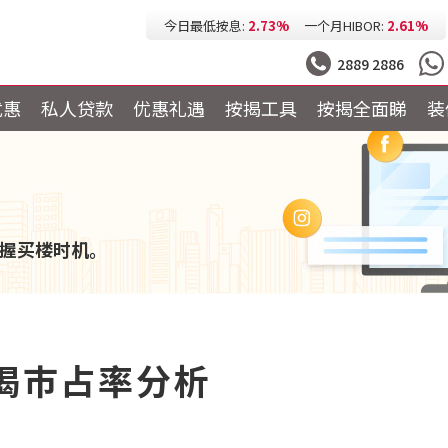
今日最低按息:
2.73%
一个月HIBOR:
2.61%
今日最低P按:
3.25%
今日最低H按:
3.25%
2889 2886
优惠
私人贷款
优惠礼遇
按揭工具
按揭全面睇
装
握买楼时机。
按揭巿占率分析