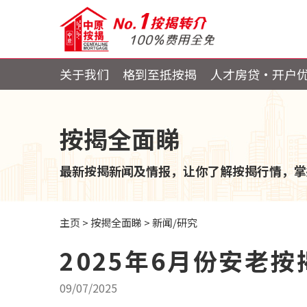
关于我们
格到至抵按揭
人才房贷・开户
按揭全面睇
最新按揭新闻及情报，让你了解按揭行情，掌
主页
>
按揭全面睇
>
新闻/研究
2025年6月份安老
09/07/2025