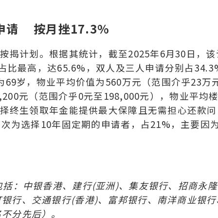
请 按月挫17.3%
按揭计划。根据其统计，截至2025年6月30日，该
占比最高，达65.6%，双人及三人申请分别占34.3
为69岁，物业平均价值为560万元（范围介乎23万
,200元（范围介乎0元至198,000元），物业平均
于选择终生领取年金能提供最大保障且无需担心还款问
其次为选择10年固定期的申请者，占21%，主要因
包括：中银香港、建行
(
亚洲
)
、集友银行、招商永隆
打银行、交通银行
(
香港
)
、富邦银行、南洋商业银行
名不分先后）。