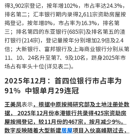
条款及细则
私隐政策声明
得3,902宗登记，按年增102%，市占率达24.3%，
|
排名第二；汇丰银行期内录得2,611宗资助房屋按
揭登记，按年增8%，市占率为16.3%，排名第
三；排名第四的东亚银行(685宗)及排名第五的渣
打银行(214宗)，登记量按年分别增加2.9倍及2.4
倍；大新银行、富邦银行及上海商业银行分别从第
11、10、24名升至第7、9及10名，跻身2025年市
场占有率头十位(详见表二)。
2025
年12月：首四位银行市占率为
91% 中银单月29连冠
王美凤
表示
，根据中原按揭研究部及土地注册处数
据， 2025年12月份本港银行共录得425宗资助房
屋按揭登记，较11月份的467宗，按月减少9%。
数字反映随着大型新建
居屋
项目入伙高峰期过去，