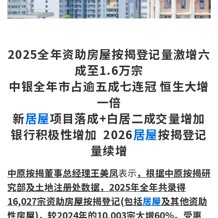
新盘优越按揭优惠
中原按揭标签优惠
2025
全年资助房屋按揭登记量激增六
推荐齐齐友赏
成至1.6万宗
中银全年市占逾五成七连冠 恒生大增
按揭工具
一倍
按揭计算
新
居屋
项目落成+白居二成交量增加
转按计算
银行积极性增加 2026
居屋
按揭登记
量续增
置业预算
中原按揭董事总经理王美凤
表示
，根据中原按揭研
供款年期计算
究部及土地注册处数据，2025年全年共录得
16,027宗资助房屋按揭登记(包括
居屋
及其他资助
工商铺按揭计算
性房屋)，较2024年的10,003宗大增60%。受惠