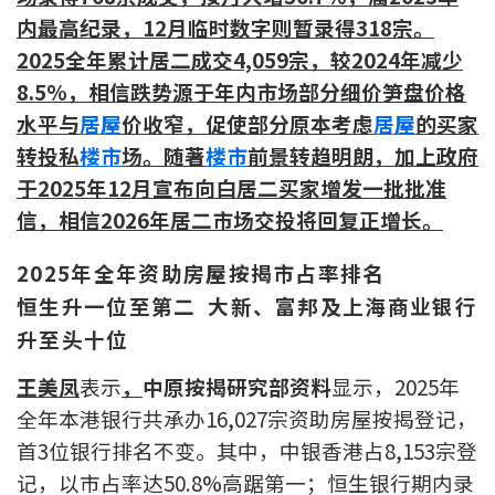
内最高纪录，12月临时数字则暂录得318宗。
联络我们
2025
全年累计居二成交4,059宗，较2024年减少
联络方式
8.5%，相信
跌势源于年内市场部分细价笋盘价格
水平与
居屋
价收窄，促使部分原本考虑
居屋
的买家
网上申请按揭转介
转投私
楼市
场
。随著
楼市
前景转趋明朗，加上政府
条款及细则
于2025年12月宣布向白居二买家增发一批批准
信，相信2026年居二市场交投将回复正增长。
私隐政策
2025
年全年资助房屋按揭市占率排名
恒生升一位至第二 大新、富邦及上海商业银行
繁
升至头十位
本网页所提供资料仅作参考用途。
若因错漏而引致任何不便或损失，中原按揭概不负责。
王美凤
表示
，
中原按揭研究部资料
显示，2025年
本网站采用无障碍网页设计，如有任何问题，可查询：
2889 2886 / cmb@mail.centanet.com
全年本港银行共承办16,027宗资助房屋按揭登记，
首3位银行排名不变。其中，中银香港占8,153宗登
中原地产
|
网上搵楼
|
中原工商铺
记，以市占率达50.8%高踞第一；恒生银行期内录
© 2026 中原按揭经纪有限公司 Centaline Mortgage Broker Limited 版权所有