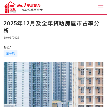
2025年12月及全年资助房屋市占率分
析
关于我们
19/01/2026
格到至抵按揭
标签：
王美凤
人才房贷・开户优惠
免费房贷转介服务
免费开户转介服务
私人贷款
优惠礼遇