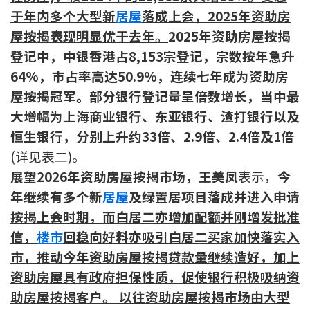
于年内多个大型新
居屋
落成上会，2025年资助房
印花税计算
屋按揭表现明显优于去年。
2025年资助房屋按揭
免费物业估价
登记中，中银香港占8,153宗登记，宗数按年急升
64%，巿占率高达50.9%，连续七年成为资助房
下载中心
屋按揭冠军。部分银行登记量呈倍数增长，当中最
大增幅为上海商业银行、东亚银行、渣打银行以及
按揭全面睇
恒生银行，分别上升约33倍、2.9倍、2.4倍及1倍
新闻/研究
(详见表二)。
展望2026年资助房屋按揭市场
，王美凤
表示，
今
公司动态
年继续有多个新
居屋
及绿置居项目落成并进入申请
按揭上会时期，而白居二亦增加配额并刚增发批准
按市新闻
信，
楼市
回稳向好料亦吸引白居二买家加快落实入
市，推动今年资助房屋按揭贷款量继续造好，加上
统计数据库
资助房屋具有政府担保性质，促使银行积极吸纳资
按揭快趣智识
助房屋按揭客户。 以往资助房屋按揭市场由大型