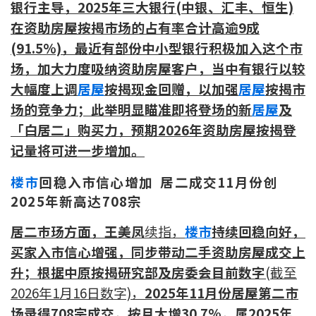
银行主导，2025年三大银行(中银、汇丰、恒生)
按揭智库
在资助房屋按揭市场的占有率合计高逾9成
(91.5%)，最近有部份中小型银行积极加入这个市
楼按专栏
场，加大力度吸纳资助房屋客户，当中有银行以较
大幅度上调
居屋
按揭现金回赠，以加强
居屋
按揭市
按揭百科
场的竞争力；此举明显瞄准即将登场的新
居屋
及
实时银行资讯
「白居二」购买力，预期2026年资助房屋按揭登
记量将可进一步增加。
装修·保险优惠
楼市
回稳入市信心增加 居二成交11月份创
免费装修转介服务
2025年新高达708宗
装修设计专栏
居二巿玚方面，王美凤
续指，
楼市
持续回稳向好，
买家入市信心增强，同步带动二手
资助房
屋成交上
火险、家居、宠物保险
升；根据中原按揭研究部及房委会目前数字
(
截至
2026年1月16日数字)，
2025年11月份居
屋第
二市
保险资讯专栏
场录得708宗成交，按月大增30.7%，属2025年