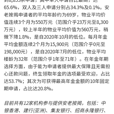
按揭智库
65.6%，双人及三人申请分别占34.3%及0.1%。安
老按揭申请者的平均年龄约为69岁，物业平均价
楼按专栏
值连续3个月为550万元（范围介乎23万元至8,300
万元），较上半年的物业平均价值为560万元，稍
按揭百科
微下降1.8%，是自2020年10月的低位。每月年金
平均金额连续2个月为15,900元（范围介乎0元至
实时银行资讯
198,000元），是自2020年7月的低位，物业平均
装修·保险优惠
楼龄为32年（范围介乎1年至71年）。在年金年期
选择方面，由于能为申请者提供最大保障且无需担
免费装修转介服务
心还款问题，终生领取年金的选项最受欢迎，占比
达53.7%；其次为可获得最高年金金额的10年固定
装修设计专栏
期申请，占比达20.8%。
火险、家居、宠物保险
目前共有
12
家机构参与提供安老按揭，包括：中
保险资讯专栏
银香港、建行
(
亚洲
)
、集友银行、招商永隆银行、