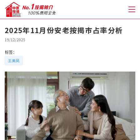
2025年11月份安老按揭巿占率分析
关于我们
19/12/2025
标签：
格到至抵按揭
王美凤
人才房贷・开户优惠
免费房贷转介服务
免费开户转介服务
私人贷款
优惠礼遇