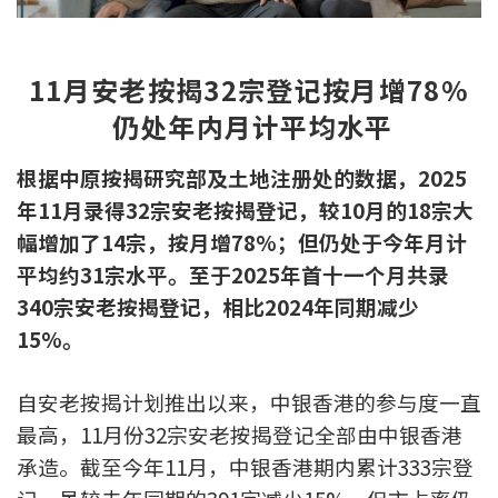
新盘优越按揭优惠
11
月安老按揭32宗登记按月增78%
中原按揭标签优惠
仍处年内月计平均水平
推荐齐齐友赏
根据中原按揭研究部及土地注册处的数据，2025
按揭工具
年11月录得32宗安老按揭登记，较10月的18宗大
幅增加了14宗，按月增78%；但仍处于今年月计
按揭计算
平均约31宗水平。至于2025年首十一个月共录
转按计算
340宗安老按揭登记，相比2024年同期减少
15%。
置业预算
自安老按揭计划推出以来，中银香港的参与度一直
供款年期计算
最高，11月份32宗安老按揭登记全部由中银香港
承造。截至今年11月，中银香港期内累计333宗登
工商铺按揭计算