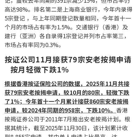
记，虽较去年同期的391宗减少15%，但市占率仍
印花税计算
高达98%。排名第二是上海商业银行，今年内录得
5宗登记 ，与上年同期登记数量相同，今年首十一
免费物业估价
个月的市场占有率为1.5%。交通银行（香港）及
建行（亚洲）各自录得1宗登记并列巿占率第三，
下载中心
市场占有率同为0.3%。
按揭全面睇
按证公司11月接获79宗安老按揭申请
新闻/研究
按月轻微下跌1%
公司动态
根据香港按证保险公司的数据，2025年11月共接
获79宗安老按揭申请，较10月的80宗，轻微下跌
按市新闻
了1%；今年首十一个月累计接获860宗安老按揭
申请，较2024年同期的958宗，下跌10%。
香港
统计数据库
按揭证券公司于2011年7月推出安老按揭计划。根
据其统计，截至2025年11月30日，该计划累计收
按揭快趣智识
到8,855宗申请，其中单人申请占比最高，达