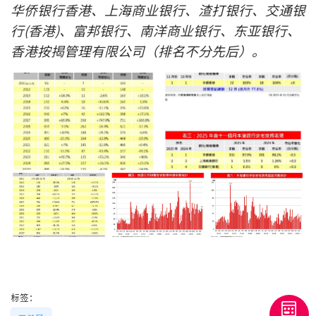
华侨银行香港、上海商业银行、渣打银行、交通银
联络我们
行
(
香港
)
、富邦银行、南洋商业银行、东亚银行、
联络方式
香港按揭管理有限公司（排名不分先后）。
网上申请按揭转介
条款及细则
私隐政策
繁
本网页所提供资料仅作参考用途。
若因错漏而引致任何不便或损失，中原按揭概不负责。
本网站采用无障碍网页设计，如有任何问题，可查询：
2889 2886 / cmb@mail.centanet.com
中原地产
|
网上搵楼
|
中原工商铺
标签：
© 2026 中原按揭经纪有限公司 Centaline Mortgage Broker Limited 版权所有