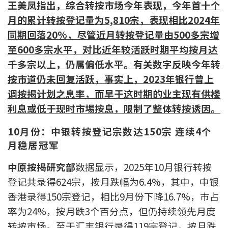
王美凤
指出，综合转按市场今年表现，今年首十个
印花税计算
月的累计转按登记量为5,810宗，表现相比2024年
同期回落20%，尽管近月转按登记量由500多宗增
免费物业估价
至600多宗水平，对比近年较活跃时期平均按月达
千多宗以上，仍属偏低水平。有关数字反映今年转
下载中心
按市道仍未回复活跃
，事实上，
2023
年银行
曾
上
按揭全面睇
调按揭
计划之
息率，
而早于这时期的
业主现有供楼
利息
或低于现时市埸按息
，限制了整体转按诱因。
新闻/研究
10月份：中银转按登记宗数达150宗 连续4个
公司动态
月稳居冠军
按市新闻
中原按揭研究部
数据显示，2025年10月银行转按
登记共录得624宗，按月跌幅为6.4%，其中，中银
统计数据库
香港录得150宗登记，相比9月份下降16.7%，市占
率为24%，按月跌3个百分点，但仍持续领先月度
按揭快趣智识
转按市场。至于汇丰银行录得119宗登记，按月跌