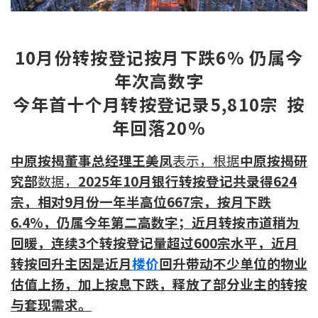
新盘优越按揭优惠
10
月份转按登记按月下跌6% 仍属今
中原按揭标签优惠
年次高数字
推荐齐齐友赏
今年首十个月转按登记录5,810宗 按
年回落20%
按揭工具
按揭计算
中原按揭董事总经理王美凤
表示，根据
中原按揭研
究部
数据，
2025年10月银行转按登记共录得624
转按计算
宗，相对9月份一年半高位667宗，按月下跌
6.4%，仍属今年第二高数字；近月转按市道稍为
置业预算
回暖，连续3个转按登记量超过600宗水平，近月
转按回升主因是近月
楼价
回升带动不少单位的物业
供款年期计算
估值上扬
，加上
按息下跌，释放了部分业主的转按
工商铺按揭计算
与套现需求。