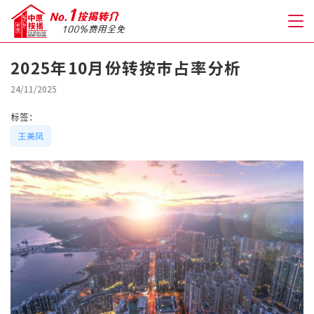
2025年10月份转按巿占率分析
关于我们
24/11/2025
标签：
格到至抵按揭
王美凤
人才房贷・开户优惠
免费房贷转介服务
免费开户转介服务
私人贷款
优惠礼遇