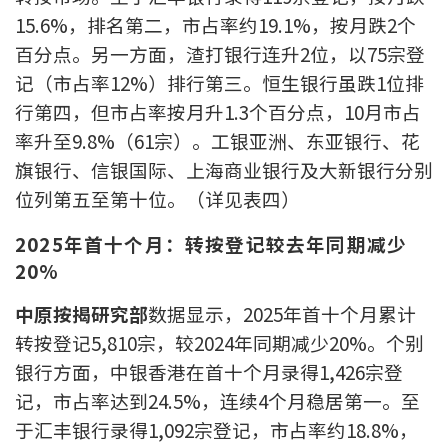
15.6%，排名第二，市占率约19.1%，按月跌2个
按揭智库
百分点。另一方面，渣打银行连升2位，以75宗登
楼按专栏
记（市占率12%）排行第三。恒生银行虽跌1位排
行第四，但市占率按月升1.3个百分点，10月市占
按揭百科
率升至9.8%（61宗）。工银亚洲、东亚银行、花
旗银行、信银国际、上海商业银行及大新银行分别
实时银行资讯
位列第五至第十位。（详见表四）
装修·保险优惠
2025
年首十个月：转按登记较去年同期减少
免费装修转介服务
20%
中原按揭研究部
数据显示，2025年首十个月累计
装修设计专栏
转按登记5,810宗，较2024年同期减少20%。个别
火险、家居、宠物保险
银行方面，中银香港在首十个月录得1,426宗登
记，市占率达到24.5%，连续4个月稳居第一。至
保险资讯专栏
于汇丰银行录得1,092宗登记，市占率约18.8%，