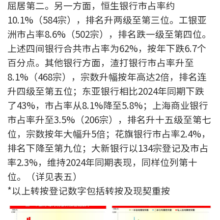
屈居第二。另一方面，恒生银行市占率约
联络我们
10.1%（584宗），排名升两级至第三位。工银亚
联络方式
洲市占率8.6%（502宗），排名跌一级至第四位。
上述四间银行合共市占率为62%，按年下跌6.7个
网上申请按揭转介
百分点。其他银行方面，渣打银行市占率升至
8.1%（468宗），宗数升幅按年高达2倍，排名连
条款及细则
升四级至第五位；东亚银行相比2024年同期下跌
了43%，市占率从8.1%降至5.8%；上海商业银行
私隐政策
市占率升至3.5%（206宗），排名升十五级至第七
位，宗数按年大幅升5倍；花旗银行市占率2.4%，
繁
排名下降至第九位；大新银行以134宗登记及市占
本网页所提供资料仅作参考用途。
率2.3%，维持2024年同期表现，同样位列第十
若因错漏而引致任何不便或损失，中原按揭概不负责。
位。（详见表五）
本网站采用无障碍网页设计，如有任何问题，可查询：
2889 2886 / cmb@mail.centanet.com
*以上转按登记数字包括转按及现契重按
中原地产
|
网上搵楼
|
中原工商铺
© 2026 中原按揭经纪有限公司 Centaline Mortgage Broker Limited 版权所有