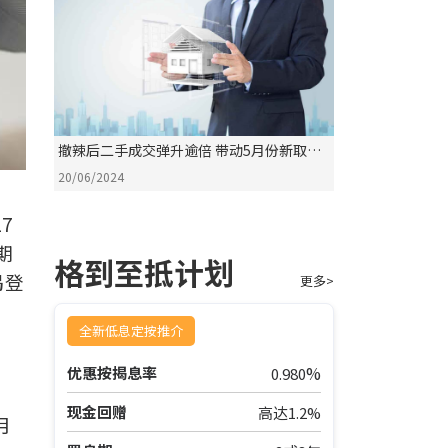
撤辣后二手成交弹升逾倍 带动5月份新取用
按保数字上扬
20/06/2024
7
期
格到至抵计划
揭登
更多>
全新低息定按推介
%
优惠按揭息率
0.980
现金回赠
高达1.2%
月