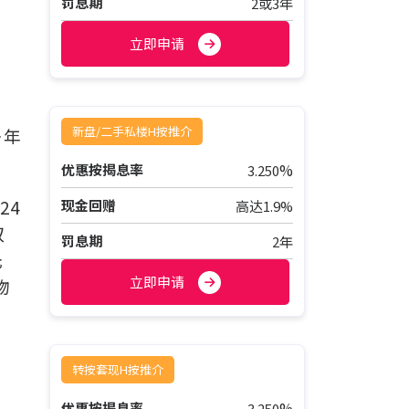
罚息期
2或3年
立即申请
新盘/二手私楼H按推介
去年
%
优惠按揭息率
3.250
24
现金回赠
高达1.9%
双
罚息期
2年
元
立即申请
物
，
转按套现H按推介
%
优惠按揭息率
3.250