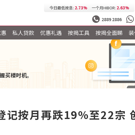
今日最低按息:
2.73%
一个月HIBOR:
2.63%
今日最低P按:
3.25%
今日最低H按:
3.25%
2889 2886
优惠
私人贷款
优惠礼遇
按揭工具
按揭全面睇
装
握买楼时机。
登记按月再跌19%至22宗 