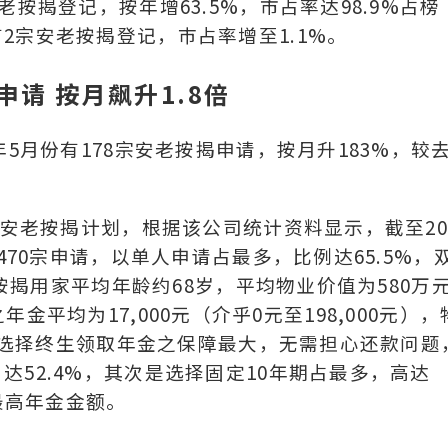
按揭登记，按年增63.5%，市占率达98.9%占榜
2宗安老按揭登记，巿占率增至1.1%。
申请 按月飙升1.8倍
年5月份有178宗安老按揭申请，按月升183%，较
出安老按揭计划，根据该公司统计资料显示，截至20
470宗申请，以单人申请占最多，比例达65.5%，
老按揭用家平均年龄约68岁，平均物业价值为580万
之年金平均为17,000元（介乎0元至198,000元），
基于选择终生领取年金之保障最大，无需担心还款问题
52.4%，其次是选择固定10年期占最多，高达
取最高年金金额。