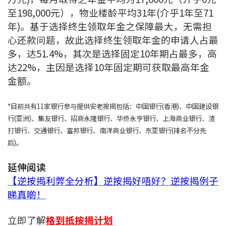
至198,000元），物业楼龄平均31年(介乎1年至71
年)。基于选择终生领取年金之保障最大，无需担
心还款问题，故此选择终生领取年金的申请人占最
多，达51.4%，其次是选择固定10年期占最多，高
达22%，主因是选择10年固定期可获取最高年金
金额。
*目前共有11家银行参与提供安老按揭包括：中国银行(香港)、中国建设银
行(亚洲)、集友银行、招商永隆银行、华侨永亨银行、上海商业银行、渣
打银行、交通银行、富邦银行、南洋商业银行、东亚银行(排名不分先
后)。
延伸阅读
【逆按揭利弊全分析】逆按揭好唔好？逆按揭例子
睇真啲！
立即了解
格到抵按揭计划