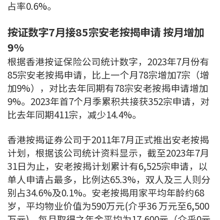
条款及细则
私隐政策声明
占率0.6%。
|
按证数字7月接85宗安老按揭申请 按月增加
9%
根据香港按证保险公司统计数字，2023年7月份有
85宗安老按揭申请，比上一个月78宗增加7宗（增
加9%），对比去年同期有78宗安老按揭申请增加
9%。2023年首7个月季累积共接获352宗申请，对
比去年同期411宗，减少14.4%。
香港按揭证券公司于2011年7月正式推出安老按揭
计划，根据该公司统计资料显示，截至2023年7月
31日为止，安老按揭计划累计有6,525宗申请，以
单人申请占最多，比例达65.3%，双人及三人则分
别占34.6%及0.1%。安老按揭用家平均年龄约68
岁，平均物业价值为590万元(介乎36 万元至6,500
万元)，每月取得之年金平均为17,600元（介乎0元