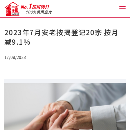
2023年7月安老按揭登记20宗 按月
关于我们
减9.1%
格到至抵按揭
17/08/2023
人才房贷・开户优惠
免费房贷转介服务
免费开户转介服务
私人贷款
优惠礼遇