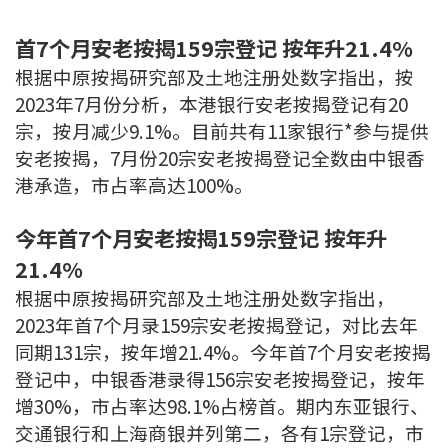
联络我们
首7个月安老按揭159宗登记 按年升21.4%
联络方式
根据中原按揭研究部及土地注册处数字指出，按
2023年7月份分析，本港银行安老按揭登记有20
网上申请按揭转介
宗，按月减少9.1%。目前共有11家银行*参与提供
安老按揭，7月份20宗安老按揭登记全数由中银香
条款及细则
港承造，市占率高达100%。
私隐政策
今年首7个月安老按揭159宗登记 按年升
21.4%
繁
根据中原按揭研究部及土地注册处数字指出，
2023年首7个月录159宗安老按揭登记，对比去年
本网页所提供资料仅作参考用途。
若因错漏而引致任何不便或损失，中原按揭概不负责。
同期131宗，按年增21.4%。今年首7个月安老按揭
本网站采用无障碍网页设计，如有任何问题，可查询：
2889 2886 / cmb@mail.centanet.com
登记中，中银香港录得156宗安老按揭登记，按年
增30%，市占率达98.1%占榜首。期内东亚银行、
中原地产
|
网上搵楼
|
中原工商铺
交通银行和上海商银并列第二，各有1宗登记，市
© 2026 中原按揭经纪有限公司 Centaline Mortgage Broker Limited 版权所有