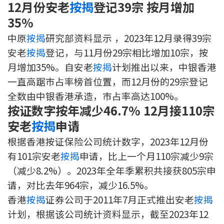
12月份安老
按揭
登记39宗 按月增加
印花税计算
35%
中原
按揭
研究部资料显示 ，2023年12月录得39宗
免费物业估价
安老
按揭
登记，与11月份29宗相比增加10宗，按
下载中心
月增加35%。自安老
按揭
计划推出以来，中银香港
一直高踞巿占率榜首位置，而12月份的29宗登记
按揭全面睇
全数由中银香港承造，市占率高达100%。
按证数字按年减少46.7% 12月接110宗
新闻/研究
安老
按揭
申请
公司动态
根据香港按证保险公司统计数字，2023年12月份
有101宗安老
按揭
申请，比上一个月110宗减少9宗
按市新闻
（减少8.2%）。2023年全年季累积共接获805宗申
请，对比去年964宗，减少16.5%。
统计数据库
香港
按揭
证券公司于2011年7月正式推出安老
按揭
按揭快趣智识
计划，根据该公司统计资料显示，截至2023年12