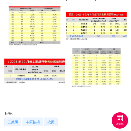
联络我们
联络方式
网上申请按揭转介
条款及细则
私隐政策
繁
本网页所提供资料仅作参考用途。
若因错漏而引致任何不便或损失，中原按揭概不负责。
本网站采用无障碍网页设计，如有任何问题，可查询：
2889 2886 / cmb@mail.centanet.com
标签：
中原地产
|
网上搵楼
|
中原工商铺
王美凤
中原按揭
按揭
© 2026 中原按揭经纪有限公司 Centaline Mortgage Broker Limited 版权所有