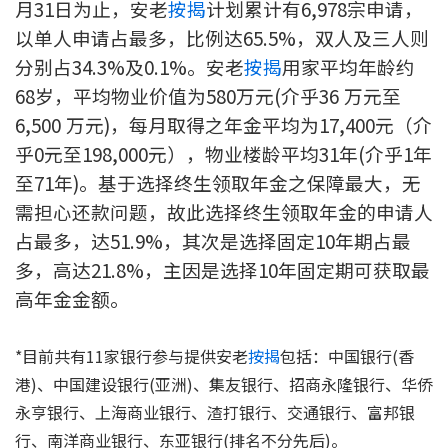
月31日为止，安老
按揭
计划累计有6,978宗申请，
按揭智库
以单人申请占最多，比例达65.5%，双人及三人则
分别占34.3%及0.1%。安老
按揭
用家平均年龄约
楼按专栏
68岁，平均物业价值为580万元(介乎36 万元至
6,500 万元)，每月取得之年金平均为17,400元（介
按揭百科
乎0元至198,000元），物业楼龄平均31年(介乎1年
实时银行资讯
至71年)。基于选择终生领取年金之保障最大，无
需担心还款问题，故此选择终生领取年金的申请人
装修·保险优惠
占最多，达51.9%，其次是选择固定10年期占最
免费装修转介服务
多，高达21.8%，主因是选择10年固定期可获取最
高年金金额。
装修设计专栏
*目前共有11家银行参与提供安老
按揭
包括：中国银行(香
火险、家居、宠物保险
港)、中国建设银行(亚洲)、集友银行、招商永隆银行、华侨
永亨银行、上海商业银行、渣打银行、交通银行、富邦银
保险资讯专栏
行、南洋商业银行、东亚银行(排名不分先后)。