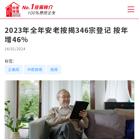
2023年全年安老按揭346宗登记 按年
增46%
关于我们
16/01/2024
格到至抵按揭
标签：
王美凤
中原按揭
按揭
人才房贷・开户优惠
免费房贷转介服务
免费开户转介服务
私人贷款
优惠礼遇