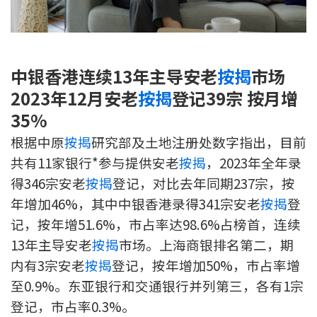
新盘优越按揭优惠
中原按揭标签优惠
中银香港连续13年主导安老
按揭
市场
推荐齐齐友赏
2023年12月安老
按揭
登记39宗 按月增
35%
按揭工具
根据中原
按揭
研究部及土地注册处数字指出，目前
按揭计算
共有11家银行*参与提供安老
按揭
，2023年全年录
得346宗安老
按揭
登记，对比去年同期237宗，按
转按计算
年增加46%，其中中银香港录得341宗安老
按揭
登
记，按年增51.6%，市占率达98.6%占榜首，连续
置业预算
13年主导安老
按揭
市场。上海商银排名第二，期
供款年期计算
内有3宗安老
按揭
登记，按年增加50%，巿占率增
至0.9%。东亚银行和交通银行并列第三，各有1宗
工商铺按揭计算
登记，市占率0.3%。