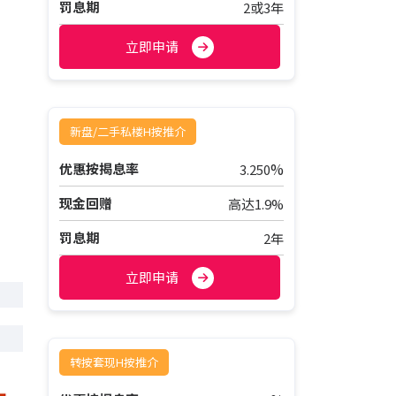
罚息期
2或3年
立即申请
新盘/二手私楼H按推介
%
优惠按揭息率
3.250
现金回赠
高达1.9%
罚息期
2年
立即申请
转按套现H按推介