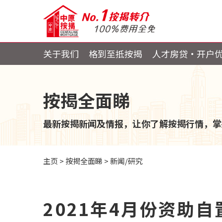
关于我们
格到至抵按揭
人才房贷・开户
按揭全面睇
最新按揭新闻及情报，让你了解按揭行情，掌
主页
>
按揭全面睇
>
新闻/研究
2021年4月份资助