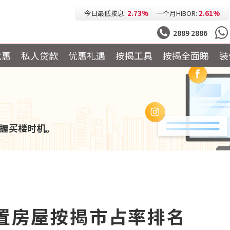
今日最低按息:
2.73%
一个月HIBOR:
2.61%
今日最低P按:
3.25%
今日最低H按:
3.25%
2889 2886
优惠
私人贷款
优惠礼遇
按揭工具
按揭全面睇
装
握买楼时机。
自置房屋按揭市占率排名