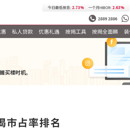
今日最低按息:
2.73%
一个月HIBOR:
2.63%
今日最低P按:
3.25%
今日最低H按:
3.25%
2889 2886
优惠
私人贷款
优惠礼遇
按揭工具
按揭全面睇
装
握买楼时机。
按揭市占率排名