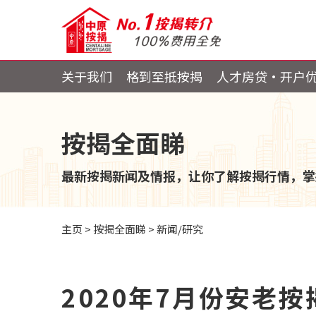
关于我们
格到至抵按揭
人才房贷・开户
按揭全面睇
最新按揭新闻及情报，让你了解按揭行情，掌
主页
>
按揭全面睇
>
新闻/研究
2020年7月份安老