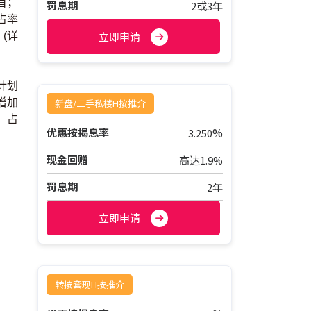
首；
罚息期
2或3年
占率
立即申请
(详
计划
增加
新盘/二手私楼H按推介
，占
%
优惠按揭息率
3.250
现金回赠
高达1.9%
罚息期
2年
立即申请
转按套现H按推介