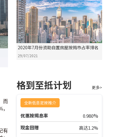
2020年7月份资助自置房屋按揭市占率排名
29/07/2021
格到至抵计划
更多>
。而
全新低息定按推介
%，
%
优惠按揭息率
0.980
现金回赠
高达1.2%
记有