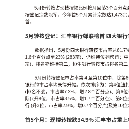
5月份转按占现楼按揭比例按月回落3个百分点
按登记宗数冠军，今年首5个月累计宗数达1,473
首。
5月转按登记：汇丰银行蝉联榜首 四大银行
数据指出，5月份四大银行转按巿占率达61.7
1.6个百分点至23% (283宗)，仍维持位列榜首；
宗)，排名亦维持第二；恒生银行转按市占排名第三，转按
5月份转按登记巿占率第４至第10位中，除第
银行的巿占率均录得升幅。依次排序为：第4位渣打银
(排名不变，市占率7.3%，增2.8个百分点)、第6
际) (升8位，市占率3.5%，增1.7个百分点)、第8
行 (升3位，市占率2.9%，增0.7个百分点)及第10位
首5个月：现楼转按跌34.9% 汇丰巿占重上