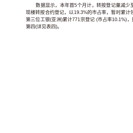
数据显示，本年首5个月计，转按登记量减少至7,
现楼转按合约登记，以19.3%的巿占率，暂时累计领
第三位工银(亚洲)累计771宗登记 (巿占率10.1
第四(详见表四)。