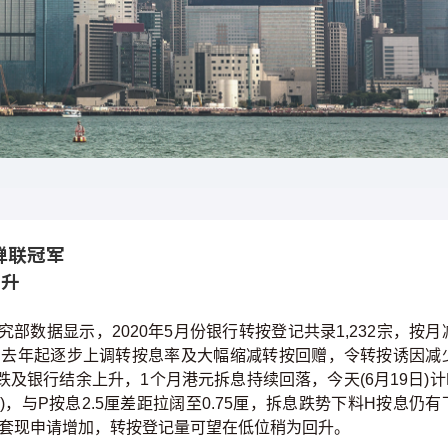
蝉联冠军
回升
部数据显示，2020年5月份银行转按登记共录1,232宗，按月
行由去年起逐步上调转按息率及大幅缩减转按回赠，令转按诱因减
及银行结余上升，1个月港元拆息持续回落，今天(6月19日)计
3%计)，与P按息2.5厘差距拉阔至0.75厘，拆息跌势下料H按息仍有
业套现申请增加，转按登记量可望在低位稍为回升。