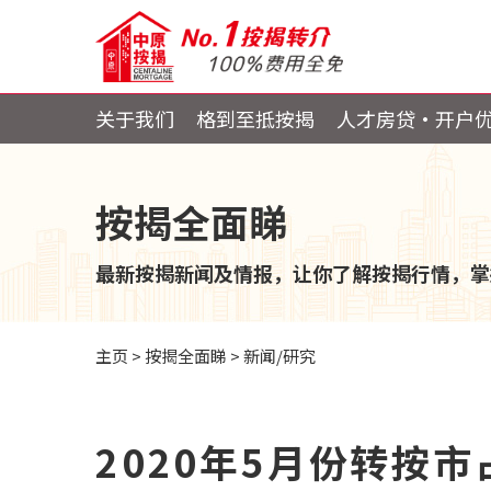
关于我们
格到至抵按揭
人才房贷・开户
按揭全面睇
最新按揭新闻及情报，让你了解按揭行情，掌
主页
>
按揭全面睇
>
新闻/研究
2020年5月份转按