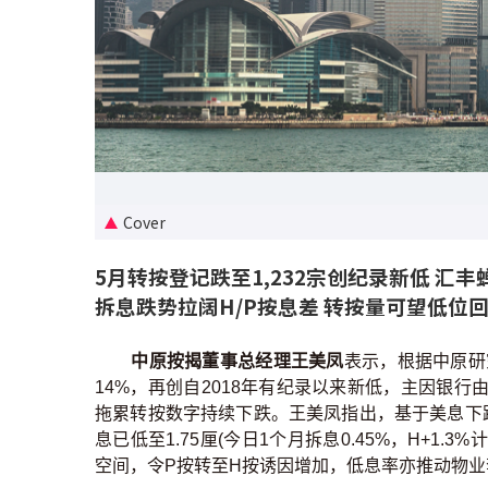
Cover
5月转按登记跌至1,232宗创纪录新低 汇丰
拆息跌势拉阔H/P按息差 转按量可望低位
中原按揭董事总经理王美凤
表示，根据中原研究
14%，再创自2018年有纪录以来新低，主因银
拖累转按数字持续下跌。王美凤指出，基于美息下跌
息已低至1.75厘(今日1个月拆息0.45%，H+1.
空间，令P按转至H按诱因增加，低息率亦推动物