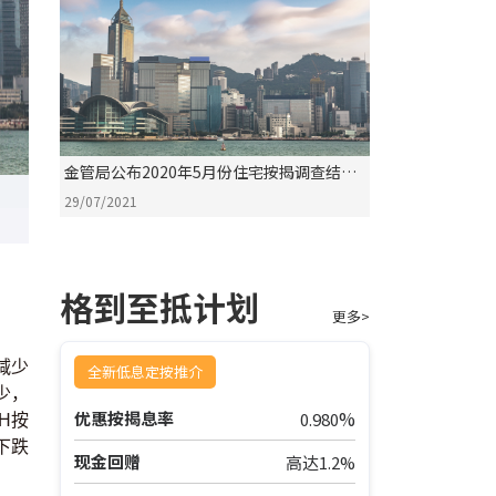
金管局公布2020年5月份住宅按揭调查结果
评析
29/07/2021
格到至抵计划
更多>
减少
全新低息定按推介
少，
%
优惠按揭息率
0.980
H按
下跌
现金回赠
高达1.2%