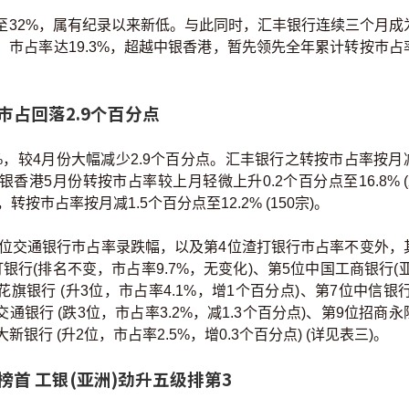
至32%，属有纪录以来新低。与此同时，汇丰银行连续三个月成
宗，巿占率达19.3%，超越中银香港，暂先领先全年累计转按巿占
巿占回落2.9个百分点
%，较4月份大幅减少2.9个百分点。汇丰银行之转按市占率按月
中银香港5月份转按市占率较上月轻微上升0.2个百分点至16.8% (2
巿占率按月减1.5个百分点至12.2% (150宗)。
8位交通银行巿占率录跌幅，以及第4位渣打银行巿占率不变外，
行(排名不变，市占率9.7%，无变化)、第5位中国工商银行(亚
位花旗银行 (升3位，市占率4.1%，增1个百分点)、第7位中信银行
位交通银行 (跌3位，市占率3.2%，减1.3个百分点)、第9位招商
大新银行 (升2位，市占率2.5%，增0.3个百分点) (详见表三)。
榜首 工银(亚洲)劲升五级排第3