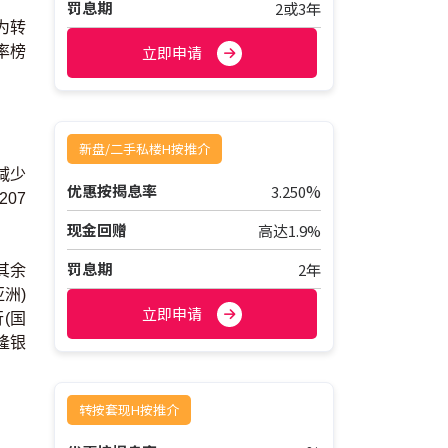
罚息期
2或3年
为转
立即申请
率榜
新盘/二手私楼H按推介
减少
%
优惠按揭息率
3.250
07
现金回赠
高达1.9%
罚息期
2年
其余
洲)
立即申请
(国
永隆银
转按套现H按推介