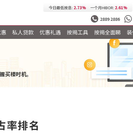
今日最低按息:
2.73%
一个月HIBOR:
2.61%
今日最低P按:
3.25%
今日最低H按:
3.25%
2889 2886
优惠
私人贷款
优惠礼遇
按揭工具
按揭全面睇
装
握买楼时机。
市占率排名