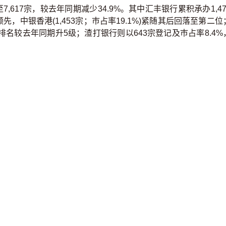
617宗，较去年同期减少34.9%。其中汇丰银行累积承办1,47
先，中银香港(1,453宗；巿占率19.1%)紧随其后回落至第二位
%)，排名较去年同期升5级；渣打银行则以643宗登记及巿占率8.4%