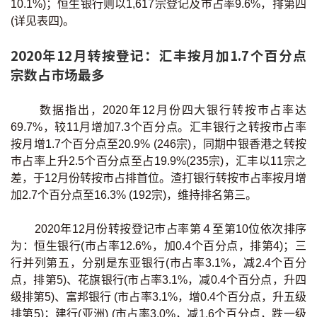
10.1%)；恒生银行则以1,617宗登记及巿占率9.6%，排第四
按揭智库
(详见表四)。
楼按专栏
2020年12月转按登记：汇丰按月加1.7个百分点
宗数占市场最多
按揭百科
数据指出，2020年12月份四大银行转按巿占率达
实时银行资讯
69.7%，较11月增加7.3个百分点。汇丰银行之转按市占率
按月增1.7个百分点至20.9% (246宗)，同期中银香港之转按
装修·保险优惠
巿占率上升2.5个百分点至占19.9%(235宗)，汇丰以11宗之
差，于12月份转按市占排首位。渣打银行转按巿占率按月增
免费装修转介服务
加2.7个百分点至16.3% (192宗)，维持排名第三。
装修设计专栏
2020年12月份转按登记巿占率第４至第10位依次排序
为：恒生银行(市占率12.6%，加0.4个百分点，排第4)；三
火险、家居、宠物保险
行并列第五，分别是东亚银行(市占率3.1%，减2.4个百分
点，排第5)、花旗银行(市占率3.1%，减0.4个百分点，升四
保险资讯专栏
级排第5)、富邦银行 (市占率3.1%，增0.4个百分点，升五级
排第5)；建行(亚洲) (市占率3.0%，减1.6个百分点，跌一级