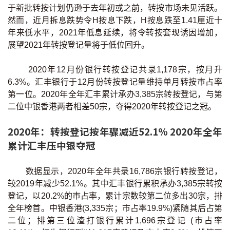
于新批转按计划仍逊于去年初或之前，转按市场未见活跃。
印花税计算
然而，近月拆息跌势令H按息下跌，H按息跌至1.41厘近十
年来低水平，2021年低息延续，将令转按套现诱因增加，
免费物业估价
展望2021年转按登记量将于低位回升。
下载中心
2020年12月份银行转按登记共录1,178宗，按月升
6.3%。汇丰银行于12月份转按登记量维持单月转按巿占率
按揭全面睇
第一位。2020年全年汇丰累计承办3,385宗转按登记，与第
二位中银香港两者相差50宗，夺得2020年转按登记之冠。
新闻/研究
2020年：转按登记按年骤减近52.1% 2020年全年
公司动态
累计汇丰压中银夺冠
按市新闻
数据显示，2020年全年共录16,786宗银行转按登记，
较2019年减少52.1%。其中汇丰银行累积承办3,385宗转按
统计数据库
登记，以20.2%的巿占率，累计宗数较第二位多出30宗，排
全年榜首。中银香港(3,335宗；巿占率19.9%)紧随其后占第
按揭快趣智识
二位；排第三位渣打银行累计1,696宗登记 (巿占率