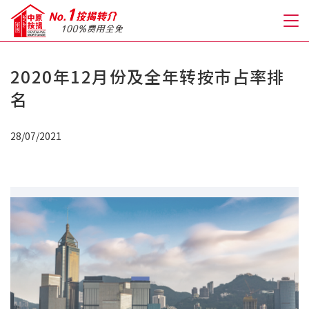
2020年12月份及全年转按市占率排
关于我们
名
格到至抵按揭
28/07/2021
人才房贷・开户优惠
免费房贷转介服务
免费开户转介服务
私人贷款
优惠礼遇