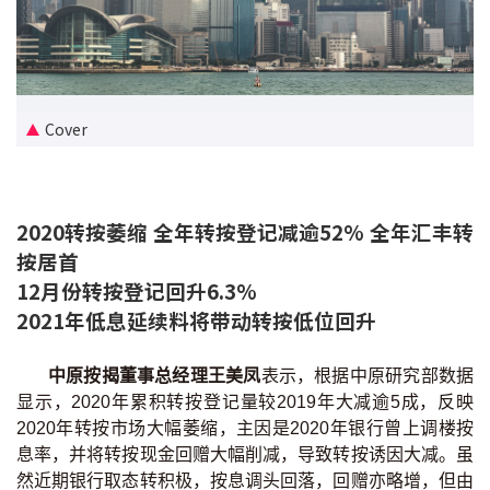
新盘优越按揭优惠
中原按揭标签优惠
Cover
推荐齐齐友赏
按揭工具
2020转按萎缩 全年转按登记减逾52% 全年汇丰转
按揭计算
按居首
12月份转按登记回升6.3%
转按计算
2021年低息延续料将带动转按低位回升
置业预算
中原按揭董事总经理王美凤
表示，根据中原研究部数据
显示，2020年累积转按登记量较2019年大减逾5成，反映
供款年期计算
2020年转按市场大幅萎缩，主因是2020年银行曾上调楼按
息率，并将转按现金回赠大幅削减，导致转按诱因大减。虽
工商铺按揭计算
然近期银行取态转积极，按息调头回落，回赠亦略增，但由