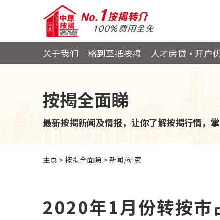
关于我们
格到至抵按揭
人才房贷・开户
按揭全面睇
最新按揭新闻及情报，让你了解按揭行情，掌
主页
>
按揭全面睇
>
新闻/研究
2020年1月份转按