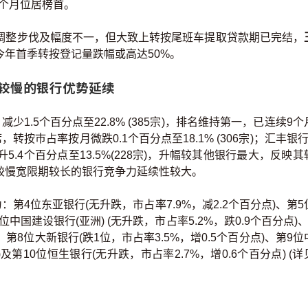
9个月位居榜首。
调整步伐及幅度不一，但大致上转按尾班车提取贷款期已完结，
年首季转按登记量跌幅或高达50%。
惠较慢的银行优势延续
1.5个百分点至22.8% (385宗)，排名维持第一，已连续9个
按巿占率按月微跌0.1个百分点至18.1% (306宗)；汇丰银行
4个百分点至13.5%(228宗)，升幅较其他银行最大，反映其
较慢宽限期较长的银行竞争力延续性较大。
第4位东亚银行(无升跌，市占率7.9%，减2.2个百分点)、第5
位中国建设银行(亚洲) (无升跌，市占率5.2%，跌0.9个百分点)
)、第8位大新银行(跌1位，市占率3.5%，增0.5个百分点)、第9位
)及第10位恒生银行(无升跌，市占率2.7%，增0.6个百分点) (