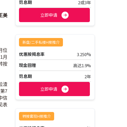
罚息期
2或3年
立即申请
王美
新盘/二手私楼H按推介
月位
%
优惠按揭息率
3.250
1月
转按
现金回赠
高达1.9%
罚息期
2年
位渣
立即申请
、第7
中信
详见表
转按套现H按推介