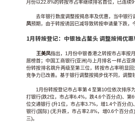
月份以22.8%的转按巿占率继续排名首位，已连续
去年银行数度调整按揭息率及优惠，当中银行
凤
预期，由于转按诱因已减导致转按申请量下跌，今
1月转按登记：中银独占鳌头 调整按揭优
王美凤
指出，1月份中银香港之转按市占率按月减少
居榜首；中国工商银行(亚洲)与上月排名一样占亚席，转
份转按排名跳升两级至第三位，转按市占率明显回升5.
竞争力已改善。基于银行调整按揭步伐不同，调整
1月份转按登记巿占率第４至第10位依次排序为：
打银行(跌2位，市占率6.4%，跌4.6个百分点)、第6
位交通银行 (升1位，市占率3.7%，增1.4个百分点
银行(国际) (无升跌，市占率2.8%，增0.6个百分点
三)。