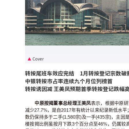
Cover
转按尾班车效应完结 1月转按登记宗数破
中银转按市占率连续九个月位列榜首
转按诱因减 王美凤预期首季转按登记跌幅高
中原按揭董事总经理王美凤
表示，根据中原研究
减少27.7%，是自2017年有统计以来纪录新低
数仍保持多于二手(1,580宗)及一手(435宗)
楼按揭比例虽按月下跌3个百分点至46%，仍属较