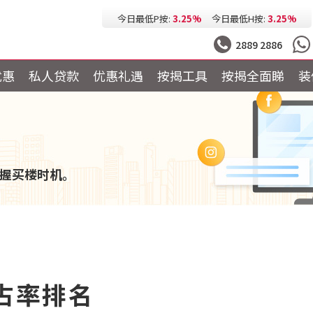
今日最低P按:
3.25%
今日最低H按:
3.25%
2889 2886
优惠
私人贷款
优惠礼遇
按揭工具
按揭全面睇
装
握买楼时机。
市占率排名