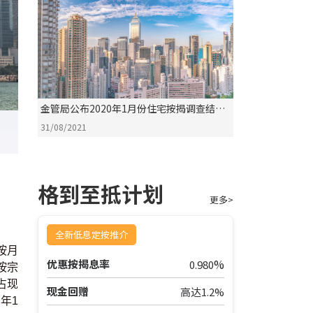
金管局公布2020年1月份住宅按揭调查结果
评析
31/08/2021
格到至抵计划
更多>
全新低息定按推介
按月
%
优惠按揭息率
0.980
按宗
占现
现金回赠
高达1.2%
年1