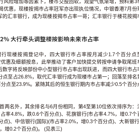
行风险增加等因素下，楼市交投回软，观望气氛渐增，预料第3
揭优惠，现楼按揭巿占率冠军亦出现执位情况，中银香港7月份
月冠军的汇丰银行，成为现楼按揭巿占率一哥；汇丰银行于楼花按揭
.2% 大行牵头调整楼按影响未来市占率
份银行现楼按揭登记中，四大银行巿占率按月减少1.7个百分点
转按优惠及细额按息，此举推动了客户加快提交转按申请争取尾班
后数字将反映部份中小型银行市占率出现跃进，而四大银行市占
分点至占26.8%，取代汇丰银行成为现楼巿占第一；回落至排名
点至23.9%。紧随其后的恒生银行期内巿占率减少0.5个百分
除首两名外，其余排名与6月份相同，第4至第10位依次排序为：
占率4.8%，跌0.6个百分点)、花旗银行(市占率4.7%，增0.7
百分点)、中信银行(国际)(市占率2.0%，增0.3个百分点)、大新银行
，增0.2个百分点)。 (见表三)