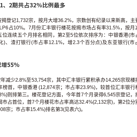
1、2期共占32%比例最多
按揭登记1,732宗，按月大增36.2%，宗数创有纪录以来新高，主
P6占10%。7月份汇丰银行楼花按揭市场占有率31.5%，按月
首五位连续五个月排名相同，第2至5位依次排序为：中银香港(市
变化)、渣打银行(市占率12.1%，增2.3个百分点)及东亚银行(市
增55%
少2.8%至53,754宗，其中汇丰银行累积承办14,265宗现楼
首，中银香港 (12,874宗；巿占率23.9%)，较首位汇丰银行
17.3%)则排第三。楼花登记方面，今年首7个月录得6,545宗登记，
占首位，首7个月楼花市占率高达32.4%(2,132宗)，第2位分
008宗；巿占率15.4%)排名第3(见表六)。