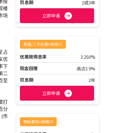
季按
罚息期
2或3年
现楼
立即申请
巿场
新盘/二手私楼H按推介
至占
%
优惠按揭息率
3.250
车优
率下
现金回赠
高达1.9%
第二
罚息期
2年
点至
立即申请
渣打
个百分
 (市
转按套现H按推介