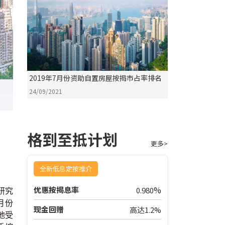
2019年7月份资助自置房屋按揭市占率排名
24/09/2021
格到至抵计划
更多>
全新低息定按推介
%
优惠按揭息率
0.980
研究
月份
现金回赠
高达1.2%
地受