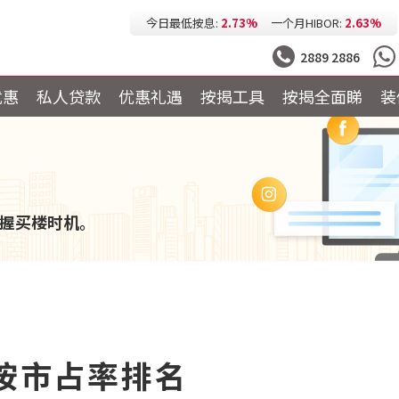
今日最低按息:
2.73%
一个月HIBOR:
2.63%
今日最低P按:
3.25%
今日最低H按:
3.25%
2889 2886
优惠
私人贷款
优惠礼遇
按揭工具
按揭全面睇
装
握买楼时机。
楼按市占率排名