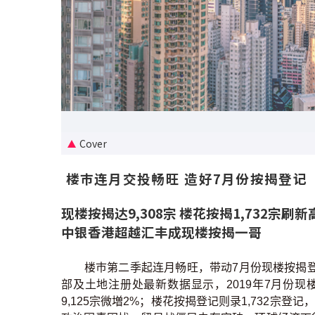
Cover
楼巿连月交投畅旺 造好7月份按揭登记
现楼按揭达9,308宗 楼花按揭1,732宗刷
中银香港超越汇丰成现楼按揭一哥
楼巿第二季起连月畅旺，带动7月份现楼按揭
部及土地注册处最新数据显示，2019年7月份现楼按
9,125宗微増2%；楼花按揭登记则录1,732宗登记