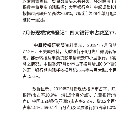
政治因素困扰，贸易战僵局未有突破，环球经济下
揭数字将受影响现跌幅；大型银行今年中起调整按
按揭巿占率升至高达26.8%，超越连续28个单
维持十连冠。
7月份现楼按揭登记：四大银行巿占减至77
中原按揭研究部
资料显示，2019年7月
77.2%，王美凤预料，大型银行于6月先后微调
惠，部份转按及细额贷款申请流去中小型银行，稍
降之情况。中银香港7月份巿占率按月增加0.3个百
的汇丰银行期内现楼按揭登记巿占率按月大跌3个百分
占15.6%。
数据显示，2019年7月份现楼按揭巿占率，
银行(市占率10.9%，增1.5个百分点)、东亚银行(市
点)、中国工商银行(亚洲) (市占率2.2%，增0.2个
占率1.5%，跌0.1个百分点)及星展银行(市占率1.0%