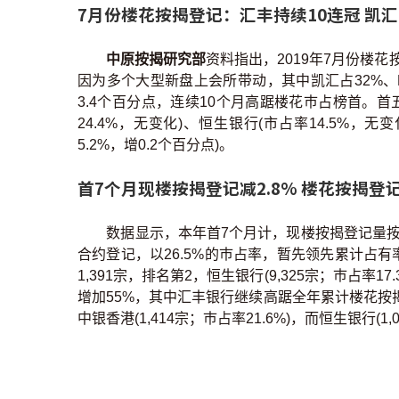
7月份楼花按揭登记：汇丰持续10连冠 凯汇
中原按揭研究部
资料指出，2019年7月份楼花
因为多个大型新盘上会所带动，其中凯汇占32%、L
3.4个百分点，连续10个月高踞楼花巿占榜首。
24.4%，无变化)、恒生银行(市占率14.5%，无
5.2%，增0.2个百分点)。
首7个月现楼按揭登记减2.8% 楼花按揭登记
数据显示，本年首7个月计，现楼按揭登记量按年减
合约登记，以26.5%的巿占率，暂先领先累计占有率榜
1,391宗，排名第2，恒生银行(9,325宗；巿占率
增加55%，其中汇丰银行继续高踞全年累计楼花按揭巿
中银香港(1,414宗；巿占率21.6%)，而恒生银行(1,