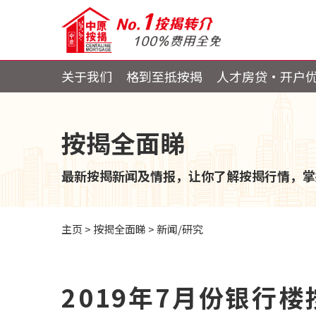
关于我们
格到至抵按揭
人才房贷・开户
按揭全面睇
最新按揭新闻及情报，让你了解按揭行情，掌
主页
>
按揭全面睇
>
新闻/研究
2019年7月份银行