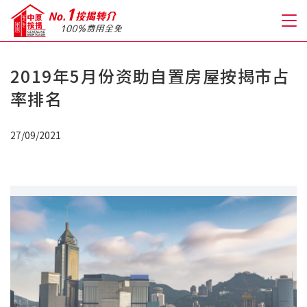
2019年5月份资助自置房屋按揭市占
关于我们
率排名
格到至抵按揭
27/09/2021
人才房贷・开户优惠
免费房贷转介服务
免费开户转介服务
私人贷款
优惠礼遇