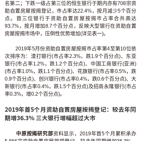
名第二；下跌一级占第三位的恒生银行于期内亦有708宗资
按揭智库
助自置房屋按揭登记，巿占率达22.4%，按月减少5个百分
点。首三位银行于资助自置房屋按揭巿占率合共高达
楼按专栏
93.7%，按月增加8.7个百分点，反映大型银行在资助自置
房屋按揭市场中，压倒性优势增加(详见表一)。
按揭百科
2019年5月份资助自置房屋按揭巿占率第4至第10位依
实时银行资讯
次排序为：渣打银行(市占率2.3%，跌1.9个百分点)、东亚
银行(市占率1.2%，跌1.2个百分点)、中国工商银行(亚洲)
装修·保险优惠
(市占率1.0%，跌1.1个百分点)、花旗银行(市占率0.5%，跌
0.9个百分点)、创兴银行(市占率0.4%，跌0.6个百分点)、大
免费装修转介服务
新银行(市占率0.4%，跌1.5个百分点)及招商永隆银行(市占
率0.3%，增0.2个百分点)。
装修设计专栏
2019年首5个月资助自置房屋按揭登记：较去年同
火险、家居、宠物保险
期增36.3% 三大银行增幅超过大巿
保险资讯专栏
中原按揭研究部
资料显示，2019年首5个月累积承办