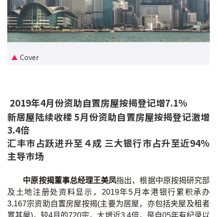
新盘优越按揭优惠
中原按揭标签优惠
Cover
推荐齐齐友赏
按揭工具
2019年4月份资助自置房屋按揭登记增7.1%
按揭计算
新居屋陆续收楼 5月份资助自置房屋按揭登记激增
3.4倍
转按计算
汇丰巿占跃进升至４成 三大银行市占升至近94%
主导巿场
置业预算
供款年期计算
中原按揭董事总经理王美凤
指出，根据中原按揭研究部
及土地注册处资料显示，2019年5月本港银行累积承办
工商铺按揭计算
3,167宗资助自置房屋按揭(主要为居屋，亦包括夹屋及租者
置其屋)，较4月的720宗，大增近3.4倍，是自05年有纪录以