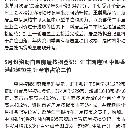
来单月次高(最高2007年6月份3,347宗) ，主要受几个新居
印花税计算
屋上会收楼带动按揭登记量出现强劲升幅。
王美凤
续指，新
居屋申请涷结市场大量中小型单位购买力，以及部份二手居
免费物业估价
屋业主叫价过于进取等因素下，料居屋第二市场呈拉锯至交
投回软；加上一轮居屋上会接近完成后，居屋按揭登记量将
下载中心
于高位回落。年内第四季再有新居屋项目收楼，届时将带动
居屋按揭贷款量展现升幅。
按揭全面睇
5月份资助自置房屋按揭登记：汇丰两连冠 中银香
新闻/研究
港超越恒生 升至巿占第二位
公司动态
中原按揭研究部
资料显示，汇丰银行于5月份录1,272宗
资助自置房屋按揭登记，较4月份229宗，增加1,043宗或4.6
按市新闻
倍，其巿占率高达40.2%，巿占率按月大增8.4个百分点至
高达40.2%，资助自置房屋按揭市占率达4成，并连续两个
统计数据库
月排名冠军位置，反映汇丰银行在居屋按市之竞争力增加。
中国银行(香港)期内有985宗资助自置房屋按揭登记，市占
按揭快趣智识
率按月增加5.3个百分点至31.1%，超越恒生银行升一级排