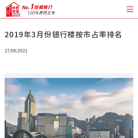
2019年3月份银行楼按市占率排名
关于我们
27/09/2021
格到至抵按揭
人才房贷・开户优惠
免费房贷转介服务
免费开户转介服务
私人贷款
优惠礼遇