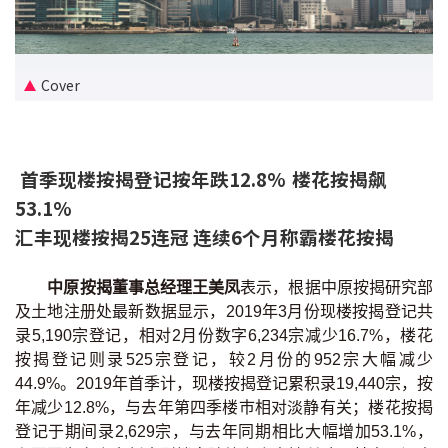
新盘优越按揭优惠
中原按揭标签优惠
Cover
推荐齐齐友赏
首季现楼按揭登记按年跌12.8% 楼花按揭飙
按揭工具
53.1%
按揭计算
汇丰现楼按揭25连冠 连续6个月称霸楼花按揭
转按计算
中原按揭董事总经理王美凤
表示，根据中原按揭研究部
及土地注册处最新数据显示，2019年3月份现楼按揭登记共
置业预算
录5,190宗登记，相对2月份数字6,234宗减少16.7%，楼花
按揭登记则录525宗登记，较2月份的952宗大幅减少
供款年期计算
44.9%。2019年首季计，现楼按揭登记累积录19,440宗，按
年减少12.8%，与去年第四季楼巿相对淡静有关；楼花按揭
工商铺按揭计算
登记于期间录2,629宗，与去年同期相比大幅增加53.1%，