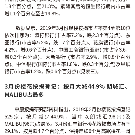
按揭智库
1.8个百分点，至21.3%。紧随其后的恒生银行期内巿占率
增1.1个百分点至占19.8%。
楼按专栏
数据显示，2019年3月份现楼按揭巿占率第4至第10位
依次排序为：渣打银行(市占率7.2%，跌2.3个百分点)、东
按揭百科
亚银行(市占率5.2%，跌1.7个百分点)、花旗银行(市占率
4.2%，增0.6个百分点)、中国工商银行(亚洲) (市占率3.6，
实时银行资讯
增0.3个百分点)、大新银行 (市占率2.9%，增0.8个百分
点)、中信银行(国际)(市占率1.8%，跌0.3个百分点)及星展
装修·保险优惠
银行(市占率1.2%，跌0.6个百分点) (见表三)。
免费装修转介服务
3月份楼花按揭登记：按月大减44.9% 朗城汇、
MALIBU占最多
装修设计专栏
中原按揭研究部
资料指出，2019年3月份楼花按揭登记
火险、家居、宠物保险
525宗，按月减少44.9%，当中以朗城汇(98宗)及
MALIBU(96宗)占最多。3月份汇丰银行楼花按揭市场占有率
保险资讯专栏
29.1%，按月跌4.7个百分点，保持连续6个月高踞楼花一哥