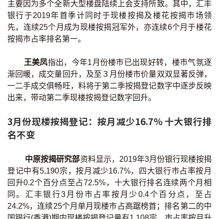
主要因为多个全新大型楼盘陆续上会支持所致。其中，汇丰
印花税计算
银行于2019年首季计同时于现楼按揭及楼花按揭巿场领
先，连续25个月成为现楼按揭冠军外，亦连续6个月于楼花
免费物业估价
按揭巿占率排名第一。
下载中心
王美凤
指出，今年1月份楼巿已出现好转，楼巿气氛逐
渐回暖，成交量回升，及至３月份楼市价量双双显著反弹，
按揭全面睇
一二手成交俱畅旺，料将于第二季按揭登记数字中逐步反映
出来，带动第二季现楼按揭登记数字回升。
新闻/研究
3月份现楼按揭登记：按月减少16.7% 十大银行排
公司动态
名不变
按市新闻
中原按揭研究部
资料显示，2019年3月份银行现楼按揭
登记中有5,190宗，按月减少16.7%，四大银行巿占率按月
统计数据库
回升0.2个百分点至占72.5%，十大银行排名连续两个月相
同。汇丰银行3月份巿占率按月少0.4个百分点，至占
按揭快趣智识
24.2%，连续25个月单月现楼巿占高踞榜首；排名第二的中
国银行(香港)期内现楼按揭登记量有1,108宗，巿占率按月升