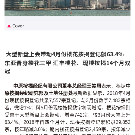
新盘优越按揭优惠
中原按揭标签优惠
Cover
推荐齐齐友赏
大型新盘上会带动4月份楼花按揭登记飙63.4%
按揭工具
东亚晋身楼花三甲 汇丰楼花、现楼按揭14个月双
按揭计算
冠
转按计算
中原按揭经纪有限公司董事总经理王美凤
表示，根据
中
原按揭经纪研究部及土地注册处
最新数据显示，2018年4月
置业预算
份现楼按揭登记共录7,557宗登记，与3月份数字7,483宗相
若，微增1%；料5月份现楼按揭数字将现增幅。楼花按揭则
供款年期计算
受惠于大型新盘上会带动，增至742宗，较3月份大幅上升
63.4%。2018年首四个月计，现楼按揭登记累积录29,852
工商铺按揭计算
宗，按年略减3.0%；期内楼花按揭登记2,459宗，按年减少