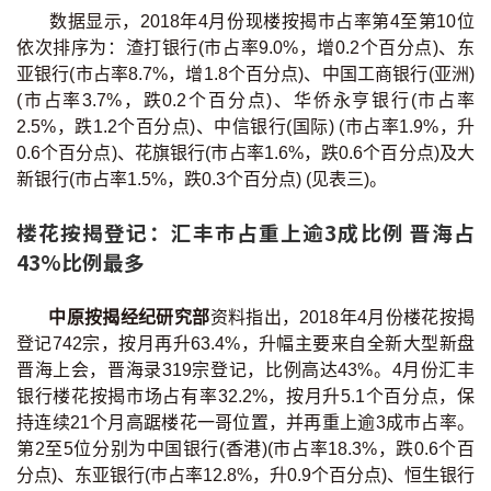
数据显示，2018年4月份现楼按揭巿占率第4至第10位
按揭智库
依次排序为：渣打银行(市占率9.0%，增0.2个百分点)、东
亚银行(市占率8.7%，增1.8个百分点)、中国工商银行(亚洲)
楼按专栏
(市占率3.7%，跌0.2个百分点)、华侨永亨银行(市占率
2.5%，跌1.2个百分点)、中信银行(国际) (市占率1.9%，升
按揭百科
0.6个百分点)、花旗银行(市占率1.6%，跌0.6个百分点)及大
新银行(市占率1.5%，跌0.3个百分点) (见表三)。
实时银行资讯
楼花按揭登记：汇丰巿占重上逾3成比例 晋海占
装修·保险优惠
43%比例最多
免费装修转介服务
中原按揭经纪研究部
资料指出，2018年4月份楼花按揭
登记742宗，按月再升63.4%，升幅主要来自全新大型新盘
装修设计专栏
晋海上会，晋海录319宗登记，比例高达43%。4月份汇丰
银行楼花按揭市场占有率32.2%，按月升5.1个百分点，保
火险、家居、宠物保险
持连续21个月高踞楼花一哥位置，并再重上逾3成巿占率。
第2至5位分别为中国银行(香港)(市占率18.3%，跌0.6个百
保险资讯专栏
分点)、东亚银行(巿占率12.8%，升0.9个百分点)、恒生银行