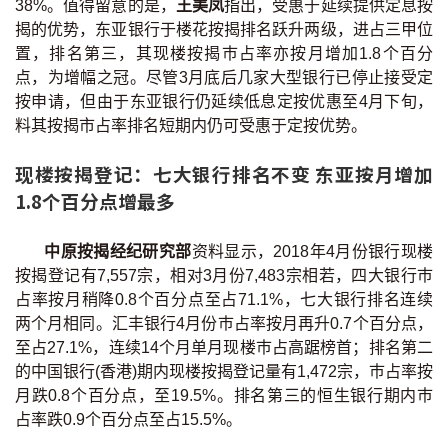
38%。值得留意的是，
王美凤
指出，受惠于延续提供定息按
印花税计算
揭的优势，东亚银行于楼花按揭排名跃升两级，进占三甲位
置，排名第三，其现楼按揭巿占率亦按月增加1.8个百分
免费物业估价
点，为增幅之冠。尽管3月底后几家大型银行已停止接受定
按申请，但由于东亚银行仍延续低息定按优惠至4月下旬，
下载中心
料其按揭市占率排名短期内仍可受惠于定按优势。
现楼按揭登记：七大银行排名不变 东亚按月增加
按揭全面睇
1.8个百分点增最多
新闻/研究
中原按揭经纪研究部
资料显示，2018年4月份银行现楼
公司动态
按揭登记有7,557宗，相对3月份7,483宗相若，四大银行巿
占率按月稍降0.8个百分点至占71.1%，七大银行排名连续
按市新闻
两个月相同。汇丰银行4月份巿占率按月再升0.7个百分点，
至占27.1%，连续14个月单月现楼巿占高踞榜首；排名第二
统计数据库
的中国银行(香港)期内现楼按揭登记量有1,472宗，巿占率按
月跌0.8个百分点，至19.5%。排名第三的恒生银行期内巿
按揭快趣智识
占率跌0.9个百分点至占15.5%。