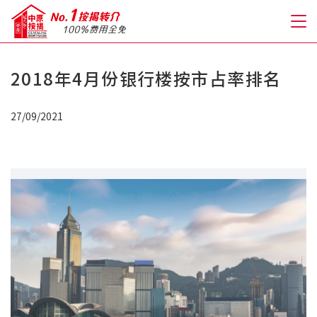
2018年4月份银行楼按市占率排名
关于我们
27/09/2021
格到至抵按揭
人才房贷・开户优惠
免费房贷转介服务
免费开户转介服务
私人贷款
优惠礼遇