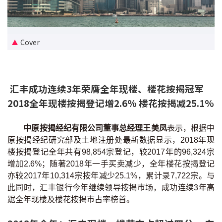
新盘优越按揭优惠
中原按揭标签优惠
Cover
推荐齐齐友赏
汇丰成功连续3年荣膺全年现楼、楼花按揭冠军
按揭工具
2018全年现楼按揭登记增2.6% 楼花按揭减25.1%
按揭计算
中原按揭经纪有限公司董事总经理王美凤
表示，根据中
转按计算
原按揭经纪研究部及土地注册处最新数据显示，2018年现
楼按揭登记全年共有98,854宗登记，较2017年的96,324宗
置业预算
增加2.6%；随著2018年一手买卖减少，全年楼花按揭登记
亦较2017年10,314宗按年减少25.1%，累计录7,722宗。与
供款年期计算
此同时，汇丰银行今年继续领导按揭巿场，成功连续3年高
踞全年现楼及楼花按揭巿占率榜首。
工商铺按揭计算