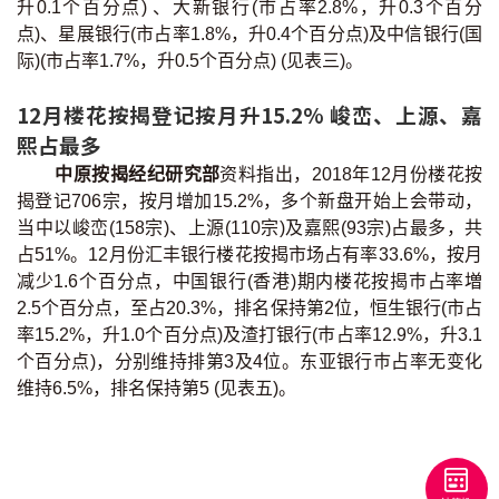
升0.1个百分点) 、大新银行(市占率2.8%，升0.3个百分
联络我们
点)、星展银行(市占率1.8%，升0.4个百分点)及中信银行(国
际)(市占率1.7%，升0.5个百分点) (见表三)。
联络方式
12月楼花按揭登记按月升15.2% 峻峦、上源、嘉
网上申请按揭转介
熙占最多
中原按揭经纪研究部
资料指出，2018年12月份楼花按
条款及细则
揭登记706宗，按月增加15.2%，多个新盘开始上会带动，
当中以峻峦(158宗)、上源(110宗)及嘉熙(93宗)占最多，共
私隐政策
占51%。12月份汇丰银行楼花按揭市场占有率33.6%，按月
减少1.6个百分点，中国银行(香港)期内楼花按揭巿占率増
2.5个百分点，至占20.3%，排名保持第2位，恒生银行(市占
繁
率15.2%，升1.0个百分点)及渣打银行(巿占率12.9%，升3.1
本网页所提供资料仅作参考用途。
个百分点)，分别维持排第3及4位。东亚银行巿占率无变化
若因错漏而引致任何不便或损失，中原按揭概不负责。
维持6.5%，排名保持第5 (见表五)。
本网站采用无障碍网页设计，如有任何问题，可查询：
2889 2886 / cmb@mail.centanet.com
中原地产
|
网上搵楼
|
中原工商铺
© 2026 中原按揭经纪有限公司 Centaline Mortgage Broker Limited 版权所有