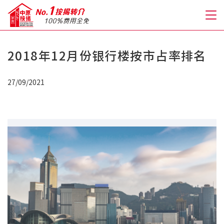
2018年12月份银行楼按市占率排名
关于我们
27/09/2021
格到至抵按揭
人才房贷・开户优惠
免费房贷转介服务
免费开户转介服务
私人贷款
优惠礼遇