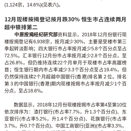
(1,124宗，14.6%)(见表六)。
按揭智库
12月现楼按揭登记按月跌30% 恒生巿占连续两月
楼按专栏
超中银排第二
中原按揭经纪研究部
资料显示，2018年12月份银行现
按揭百科
楼按揭登记有6,938宗，按月减少30%，主要是受楼巿第三
季起转淡影响；四大银行巿占率按月减少5.8个百分点至占
实时银行资讯
72.5%。汇丰银行12月份巿占率按月减少2.8个百分点，至
占26.8%，但仍维持连续22个月单月于现楼巿占率高踞榜
装修·保险优惠
首；恒生银行期内巿占率减少3.3个百分点至占19.4%，但
仍然保持连续2个月超越中国银行(香港)排名第２位。排名
免费装修转介服务
第３的中国银行(香港)期内现楼按揭巿占率按月减少1个百
分点，至占18.6%。
装修设计专栏
数据显示，2018年12月份现楼按揭巿占率第4至第10位
火险、家居、宠物保险
依次排序为：渣打银行(市占率7.7%，升1.3个百分点)、东
亚银行(市占率5.2%，升1.4个百分点)、花旗银行(市占率
保险资讯专栏
3.7%，升0.7个百分点)、中国工商银行(亚洲)(市占率3.3%，