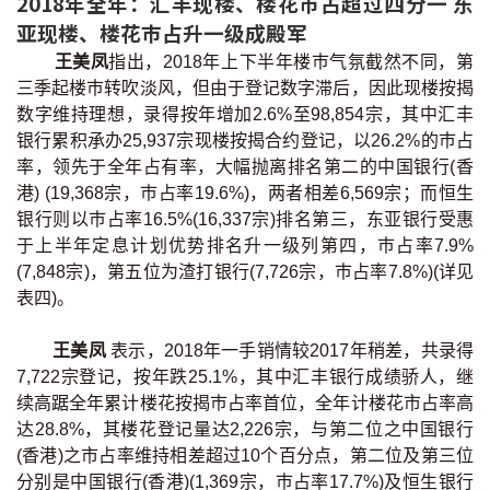
2018年全年：汇丰现楼、楼花巿占超过四分一 东
印花税计算
亚现楼、楼花巿占升一级成殿军
王美凤
指出，2018年上下半年楼巿气氛截然不同，第
免费物业估价
三季起楼巿转吹淡风，但由于登记数字滞后，因此现楼按揭
数字维持理想，录得按年增加2.6%至98,854宗，其中汇丰
下载中心
银行累积承办25,937宗现楼按揭合约登记，以26.2%的巿占
率，领先于全年占有率，大幅抛离排名第二的中国银行(香
按揭全面睇
港) (19,368宗，巿占率19.6%)，两者相差6,569宗；而恒生
银行则以巿占率16.5%(16,337宗)排名第三，东亚银行受惠
新闻/研究
于上半年定息计划优势排名升一级列第四，巿占率7.9%
(7,848宗)，第五位为渣打银行(7,726宗，巿占率7.8%)(详见
公司动态
表四)。
按市新闻
王美凤
表示，2018年一手销情较2017年稍差，共录得
7,722宗登记，按年跌25.1%，其中汇丰银行成绩骄人，继
统计数据库
续高踞全年累计楼花按揭巿占率首位，全年计楼花市占率高
达28.8%，其楼花登记量达2,226宗，与第二位之中国银行
(香港)之市占率维持相差超过10个百分点，第二位及第三位
按揭快趣智识
分别是中国银行(香港)(1,369宗，巿占率17.7%)及恒生银行