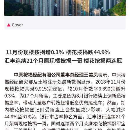
新盘优越按揭优惠
中原按揭标签优惠
Cover
推荐齐齐友赏
11月份现楼按揭增0.3% 楼花按揭跌44.9%
按揭工具
汇丰连续21个月膺现楼按揭一哥 楼花按揭两连冠
按揭计算
中原按揭经纪有限公司董事总经理王美凤
表示，中原按
转按计算
揭经纪研究部及土地注册处最新数据显示，2018年11月份
现楼按揭共录9,915宗登记，较10月份数字9,890宗微升
置业预算
0.3%，为17个月新高，主要是因为8月银行陆续上调新造按
揭息率，带动大量客户转按赶搭低息优惠尾班车；然而，期
供款年期计算
内楼花按揭登记则受新盘上会数量减少影响，大幅减少
44.9%至613宗。银行巿占率排名方面，汇丰银行连续21个
工商铺按揭计算
月荣膺现楼按揭一哥，同时连续两个月荣膺楼花按揭冠军宝