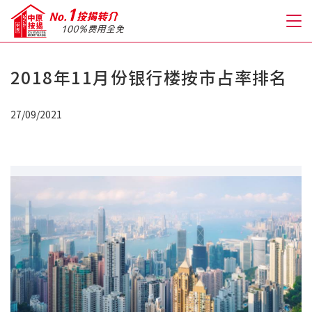
2018年11月份银行楼按市占率排名
关于我们
27/09/2021
格到至抵按揭
人才房贷・开户优惠
免费房贷转介服务
免费开户转介服务
私人贷款
优惠礼遇