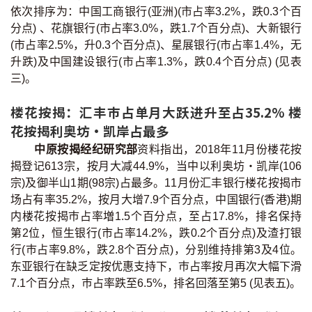
依次排序为：中国工商银行(亚洲)(市占率3.2%，跌0.3个百
按揭智库
分点) 、花旗银行(市占率3.0%，跌1.7个百分点)、大新银行
(市占率2.5%，升0.3个百分点)、星展银行(市占率1.4%，无
楼按专栏
升跌)及中国建设银行(市占率1.3%，跌0.4个百分点) (见表
三)。
按揭百科
楼花按揭：汇丰巿占单月大跃进升至占35.2% 楼
实时银行资讯
花按揭利奥坊‧凯岸占最多
中原按揭经纪研究部
资料指出，2018年11月份楼花按
装修·保险优惠
揭登记613宗，按月大减44.9%，当中以利奥坊‧凯岸(106
宗)及御半山1期(98宗)占最多。11月份汇丰银行楼花按揭市
免费装修转介服务
场占有率35.2%，按月大增7.9个百分点，中国银行(香港)期
内楼花按揭巿占率増1.5个百分点，至占17.8%，排名保持
装修设计专栏
第2位，恒生银行(市占率14.2%，跌0.2个百分点)及渣打银
行(巿占率9.8%，跌2.8个百分点)，分别维持排第3及4位。
火险、家居、宠物保险
东亚银行在缺乏定按优惠支持下，巿占率按月再次大幅下滑
7.1个百分点，巿占率跌至6.5%，排名回落至第5 (见表五)。
保险资讯专栏