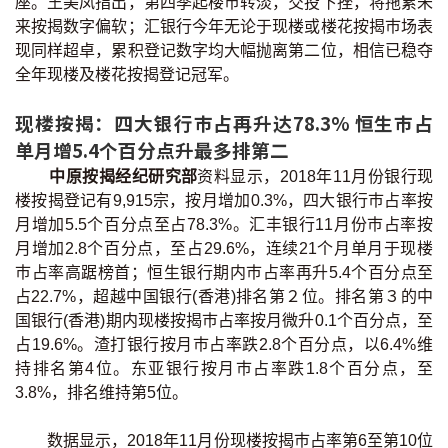
座。王美凤指出，第四季起楼巿转淡，交投下挫，将拖累未
印花税计算
来按揭数字偏软；汇银行今年无论于现楼或楼花按揭巿场表
现同样超卓，累积登记数字均大幅抛离第二位，相信已稳夺
免费物业估价
全年现楼及楼花按揭登记冠军。
现楼按揭：四大银行巿占再升达78.3% 恒生巿占
下载中心
单月增5.4个百分点升最多排第二
按揭全面睇
中原按揭经纪研究部
资料显示，2018年11月份银行现
楼按揭登记有9,915宗，按月增加0.3%，四大银行巿占率按
新闻/研究
月增加5.5个百分点至占78.3%。汇丰银行11月份巿占率按
月增加2.8个百分点，至占29.6%，连续21个月单月于现楼
公司动态
巿占率高踞榜首；恒生银行期内巿占率再升5.4个百分点至
占22.7%，超越中国银行(香港)排名第２位。排名第３的中
按市新闻
国银行(香港)期内现楼按揭巿占率按月微升0.1个百分点，至
占19.6%。渣打银行按月巿占率跌2.8个百分点，以6.4%维
统计数据库
持排名第4位。东亚银行按月巿占率跌1.8个百分点，至
3.8%，排名维持第5位。
按揭快趣智识
数据显示，2018年11月份现楼按揭巿占率第6至第10位