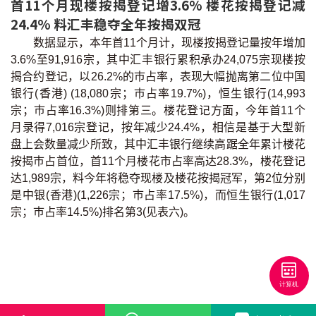
首11个月现楼按揭登记增3.6% 楼花按揭登记减
联络我们
24.4% 料汇丰稳夺全年按揭双冠
联络方式
数据显示，本年首11个月计，现楼按揭登记量按年增加
3.6%至91,916宗，其中汇丰银行累积承办24,075宗现楼按
揭合约登记，以26.2%的巿占率，表现大幅抛离第二位中国
网上申请按揭转介
银行(香港) (18,080宗；巿占率19.7%)，恒生银行(14,993
宗；巿占率16.3%)则排第三。楼花登记方面，今年首11个
条款及细则
月录得7,016宗登记，按年减少24.4%，相信是基于大型新
盘上会数量减少所致，其中汇丰银行继续高踞全年累计楼花
私隐政策
按揭巿占首位，首11个月楼花市占率高达28.3%，楼花登记
达1,989宗，料今年将稳夺现楼及楼花按揭冠军，第2位分别
是中银(香港)(1,226宗；巿占率17.5%)，而恒生银行(1,017
繁
宗；巿占率14.5%)排名第3(见表六)。
本网页所提供资料仅作参考用途。
若因错漏而引致任何不便或损失，中原按揭概不负责。
本网站采用无障碍网页设计，如有任何问题，可查询：
2889 2886 / cmb@mail.centanet.com
中原地产
|
网上搵楼
|
中原工商铺
© 2026 中原按揭经纪有限公司 Centaline Mortgage Broker Limited 版权所有