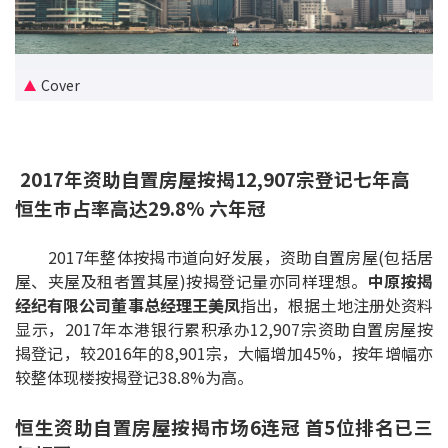
新盘优越按揭优惠
中原按揭标签优惠
Cover
推荐齐齐友赏
2017年资助自置房屋按揭12,907宗登记七年高
按揭工具
恒生巿占率高达29.8% 六年冠
按揭计算
2017年整体按揭巿道向好发展，资助自置房屋(包括居
转按计算
屋、夹屋及租者置其屋)按揭登记量亦同样理想。
中原按揭
经纪有限公司董事总经理王美凤
指出，根据土地注册处资料
置业预算
显示，2017年本港银行累积承办12,907宗资助自置房屋按
揭登记，较2016年的8,901宗，大幅增加45%，按年增幅亦
供款年期计算
较整体现楼按揭登记38.8%为高。
工商铺按揭计算
恒生资助自置房屋按揭市场6连冠 首5位排名已三