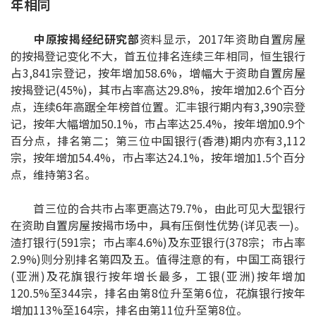
年相同
印花税计算
中原按揭经纪研究部
资料显示，2017年资助自置房屋
免费物业估价
的按揭登记变化不大，首五位排名连续三年相同，恒生银行
占3,841宗登记，按年增加58.6%，增幅大于资助自置房屋
按揭登记(45%)，其巿占率高达29.8%，按年增加2.6个百分
下载中心
点，连续6年高踞全年榜首位置。汇丰银行期内有3,390宗登
记，按年大幅增加50.1%，市占率达25.4%，按年增加0.9个
按揭全面睇
百分点，排名第二；第三位中国银行(香港)期内亦有3,112
新闻/研究
宗，按年增加54.4%，巿占率达24.1%，按年增加1.5个百分
点，维持第3名。
公司动态
首三位的合共巿占率更高达79.7%，由此可见大型银行
在资助自置房屋按揭市场中，具有压倒性优势(详见表一)。
按市新闻
渣打银行(591宗；巿占率4.6%)及东亚银行(378宗；巿占率
2.9%)则分别排名第四及五。值得注意的有，中国工商银行
统计数据库
(亚洲)及花旗银行按年增长最多，工银(亚洲)按年增加
120.5%至344宗，排名由第8位升至第6位，花旗银行按年
按揭快趣智识
增加113%至164宗，排名由第11位升至第8位。