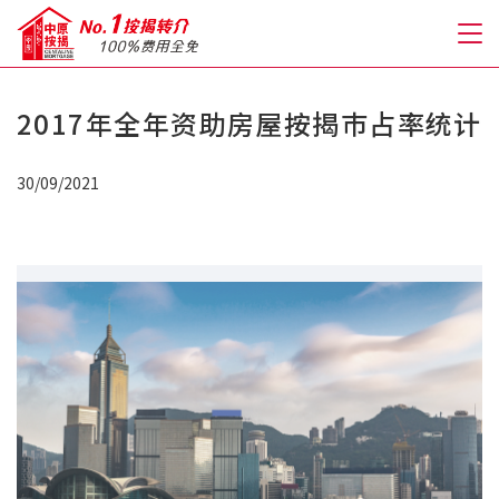
2017年全年资助房屋按揭巿占率统计
关于我们
30/09/2021
格到至抵按揭
人才房贷・开户优惠
免费房贷转介服务
免费开户转介服务
私人贷款
优惠礼遇