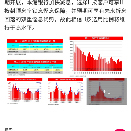
期开展，本港银行加快减息，选择H按客户可享H
条款及细则
私隐政策声明
|
按封顶息率锁息悭息保障，并预期可享有未来拆息
回落的双重悭息优势，故此相信H按选用比例将维
持于高水平。
+ 1
标签：