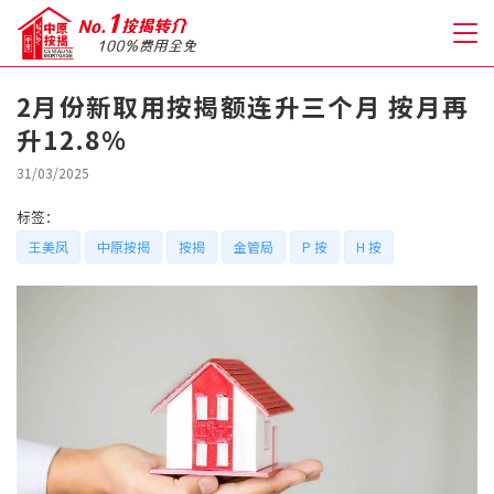
2月份新取用按揭额连升三个月 按月再
升12.8%
关于我们
31/03/2025
格到至抵按揭
标签：
王美凤
中原按揭
按揭
金管局
P 按
H 按
人才房贷・开户优惠
免费房贷转介服务
免费开户转介服务
私人贷款
优惠礼遇