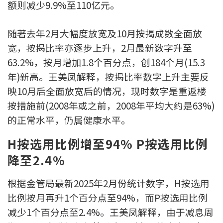
额则减少9.9%至110亿元。
联络我们
联络方式
随著去年2月大幅度放宽及10月按揭成数全面放
宽，按揭比率亦逐步上升，2月最新数字升至
网上申请按揭转介
63.2%，按月增加1.8个百分点，创184个月(15.3
年)新高。王美凤解释，按揭比率数字上升主要反
条款及细则
映10月后全面放宽后的情况，现时数字是重返楼
按措施前(2008年或之前，2008年平均大约是63%)
私隐政策
的正常水平，仍属健康水平。
H按选用比例增至94% P按选用比例
繁
降至2.4%
本网页所提供资料仅作参考用途。
若因错漏而引致任何不便或损失，中原按揭概不负责。
本网站采用无障碍网页设计，如有任何问题，可查询：
根据金管局最新2025年2月份统计数字，H按选用
2889 2886 / cmb@mail.centanet.com
比例按月再升1个百分点至94%，而P按选用比例
中原地产
|
网上搵楼
|
中原工商铺
减少1个百分点至2.4%。王美凤解释，由于减息周
© 2026 中原按揭经纪有限公司 Centaline Mortgage Broker Limited 版权所有