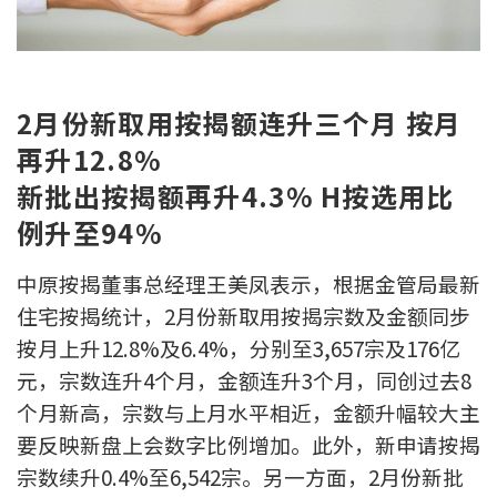
新盘优越按揭优惠
中原按揭标签优惠
2月份新取用按揭额连升三个月 按月
推荐齐齐友赏
再升12.8%
新批出按揭额再升4.3% H按选用比
按揭工具
例升至94%
按揭计算
中原按揭董事总经理王美凤表示，根据金管局最新
转按计算
住宅按揭统计，2月份新取用按揭宗数及金额同步
按月上升12.8%及6.4%，分别至3,657宗及176亿
置业预算
元，宗数连升4个月，金额连升3个月，同创过去8
个月新高，宗数与上月水平相近，金额升幅较大主
供款年期计算
要反映新盘上会数字比例增加。此外，新申请按揭
工商铺按揭计算
宗数续升0.4%至6,542宗。另一方面，2月份新批