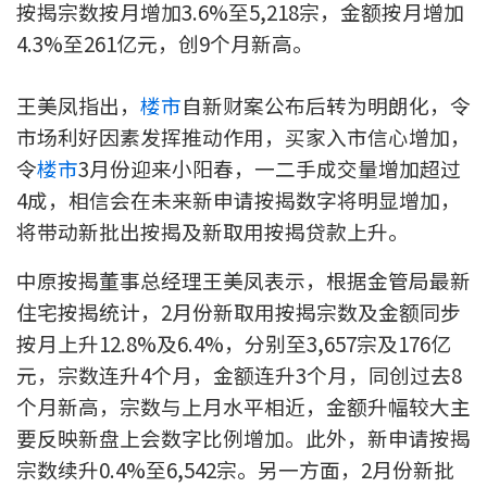
按揭宗数按月增加3.6%至5,218宗，金额按月增加
印花税计算
4.3%至261亿元，创9个月新高。
免费物业估价
王美凤指出，
楼市
自新财案公布后转为明朗化，令
市场利好因素发挥推动作用，买家入市信心增加，
下载中心
令
楼市
3月份迎来小阳春，一二手成交量增加超过
按揭全面睇
4成，相信会在未来新申请按揭数字将明显增加，
将带动新批出按揭及新取用按揭贷款上升。
新闻/研究
中原按揭董事总经理王美凤表示，根据金管局最新
公司动态
住宅按揭统计，2月份新取用按揭宗数及金额同步
按月上升12.8%及6.4%，分别至3,657宗及176亿
按市新闻
元，宗数连升4个月，金额连升3个月，同创过去8
统计数据库
个月新高，宗数与上月水平相近，金额升幅较大主
要反映新盘上会数字比例增加。此外，新申请按揭
按揭快趣智识
宗数续升0.4%至6,542宗。另一方面，2月份新批