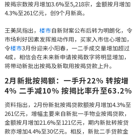
按揭宗数按月增加3.6%至5,218宗，金额按月增加
按揭智库
4.3%至261亿元，创9个月新高。
楼按专栏
王美凤指出，
楼市
自新财案公布后转为明朗化，令
市场利好因素发挥推动作用，买家入市信心增加，
按揭百科
令
楼市
3月份迎来小阳春，一二手成交量增加超过
实时银行资讯
4成，相信会在未来新申请按揭数字将明显增加，
将带动新批出按揭及新取用按揭贷款上升。
装修·保险优惠
2月新批按揭额：一手升22% 转按增
免费装修转介服务
4% 二手减10% 按揭比率升至63.2%
装修设计专栏
资料指出，2月份新批按揭贷款额按月增加4.3%至
261亿元，增幅主要来自新批一手物业按揭贷款，
火险、家居、宠物保险
金额按月增加21.6%至121亿元，期内新批转按贷
保险资讯专栏
款亦增加4.4%至30亿元。相反，新批二手贷款金