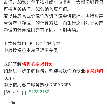
市值之50%；至于物业或车位类别，大部份银行只
按揭智库
可按有关估值之50%纳入资产值。
若以楼房物业价值作为资产值申请按揭，需特别弄
楼按专栏
清资产「净值」的计算方法，而银行之间对于资产
净值的计算准则亦有不同。下期再续。
按揭百科
实时银行资讯
上文转载自HKET地产站专栏
中原按揭董事总经理王美凤
装修·保险优惠
立即了解
格到抵按揭计划
免费装修转介服务
如想进一步了解详情，欢迎与我们的专业
按揭顾问
装修设计专栏
联系。
中原按揭客户服务热线 2889 2886
火险、家居、宠物保险
| Whatsapp
9228 2138
保险资讯专栏
上一篇