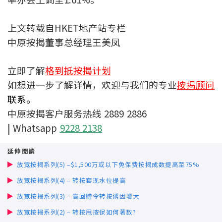
联络我们
上文转载自HKET地产站专栏
联络方式
中原按揭董事总经理王美凤
网上申请按揭转介
立即了解
格到抵按揭计划
条款及细则
如想进一步了解详情，欢迎与我们的专业
按揭顾问
联系。
私隐政策
中原按揭客户服务热线 2889 2886
| Whatsapp
9228 2138
繁
延伸閱讀
本网页所提供资料仅作参考用途。
放宽按揭系列(5) –$1,500万或以下免保费按揭成数提高至75%
若因错漏而引致任何不便或损失，中原按揭概不负责。
本网站采用无障碍网页设计，如有任何问题，可查询：
放宽按揭系列(4) – 转按套现水位提高
2889 2886 / cmb@mail.centanet.com
放宽按揭系列(3) – 高回赠令转按诱因增大
中原地产
|
网上搵楼
|
中原工商铺
放宽按揭系列(2) – 转按甩按保如何著数?
© 2026 中原按揭经纪有限公司 Centaline Mortgage Broker Limited 版权所有