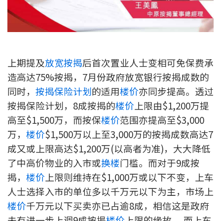
新盘优越按揭优惠
中原按揭标签优惠
上期提及
放宽按揭
后首次置业人士变相可免保费承
推荐齐齐友赏
造高达75%按揭，7月份政府放宽银行按揭成数的
按揭工具
同时，
按揭保险计划
的适用
楼价
亦同步提高。透过
按揭保险计划，8成按揭的
楼价
上限由$1,200万提
按揭计算
高至$1,500万，而按保
楼价
范围亦提高至$3,000
转按计算
万，
楼价
$1,500万以上至3,000万的按揭成数高达7
成又或上限高达$1,200万(以高者为准)，大大降低
置业预算
了中高价物业的入市或
换楼
门槛。而对于9成按
揭，
楼价
上限则维持在$1,000万或以下不变，上车
供款年期计算
人士选择入市的单位多以千万元以下为主，市场上
楼价
千万元以下买卖亦已占逾8成，相信这是政府
工商铺按揭计算
未有进一步上调9成按揭
楼价
上限的缘故， 而上车