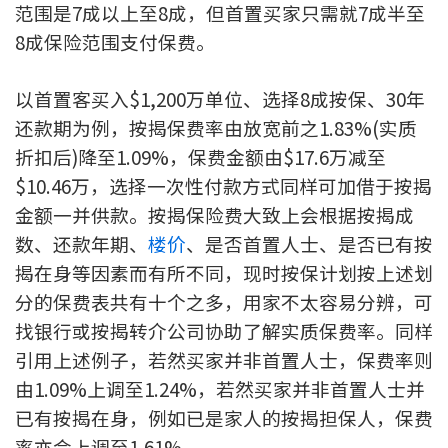
范围是7成以上至8成，但首置买家只需就7成半至
按揭智库
8成保险范围支付保费。
楼按专栏
以首置客买入$1,200万单位、选择8成按保、30年
还款期为例，按揭保费率由放宽前之1.83%(实质
按揭百科
折扣后)降至1.09%，保费金额由$17.6万减至
实时银行资讯
$10.46万，选择一次性付款方式同样可加借于按揭
金额一并供款。按揭保险费大致上会根据按揭成
装修·保险优惠
数、还款年期、
楼价
、是否首置人士、是否已有按
免费装修转介服务
揭在身等因素而有所不同，现时按保计划按上述划
分的保费表共有十个之多，用家不太容易分辨，可
装修设计专栏
找银行或按揭转介公司协助了解实质保费率。同样
引用上述例子，若然买家并非首置人士，保费率则
火险、家居、宠物保险
由1.09%上调至1.24%，若然买家并非首置人士并
已有按揭在身，例如已是家人的按揭担保人，保费
保险资讯专栏
率亦会上调至1.61%。