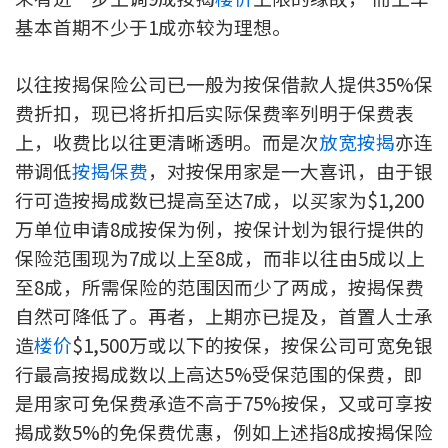
基本首期不少于1成亦较为理想。
印花税计算
免费物业估价
以往按揭保险公司已一般为按保借款人提供35%保
费折扣，现已将折扣后实际保费率列明于保费表
下载中心
上，收费比以往更清晰透明。而是次
放宽按揭
亦连
带调低
按揭保费
，对按保用家是一大喜讯，由于银
按揭全面睇
行可造按揭成数已提高至达7成，以买家为$1,200
新闻/研究
万单位申请8成按保为例，按保计划为银行提供的
保险范围现为7成以上至8成，而非以往由5成以上
公司动态
至8成，所需保险的范围因而少了两成，按揭保费
自然可降低了。再者，上期亦已提及，首置人士承
按市新闻
造
楼价
$1,500万或以下的按保，按保公司可宽免银
统计数据库
行最高按揭成数以上高达5%受保范围的保费，即
是用家可免保费承造不高于75%按保，又或可享按
按揭快趣智识
揭成数5%的免保费优惠，例如上述指8成按揭保险