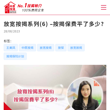
放宽按揭系列(6) –按揭保费平了多少?
关于我们
28/08/2023
标签：
格到至抵按揭
王美凤
中原按揭
放宽按揭
按保
放宽按揭
按揭保险计划
人才房贷・开户优惠
免费房贷转介服务
免费开户转介服务
私人贷款
优惠礼遇