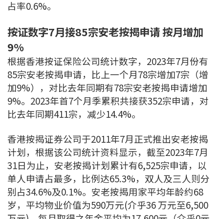
条款及细则
私隐政策声明
占率0.6%。
|
按证数字7月接85宗安老按揭申请 按月增加
9%
根据香港按证保险公司统计数字，2023年7月份有
85宗安老按揭申请，比上一个月78宗增加7宗（增
加9%），对比去年同期有78宗安老按揭申请增加
9%。2023年首7个月季累积共接获352宗申请，对
比去年同期411宗，减少14.4%。
香港按揭证券公司于2011年7月正式推出安老按揭
计划，根据该公司统计资料显示，截至2023年7月
31日为止，安老按揭计划累计有6,525宗申请，以
单人申请占最多，比例达65.3%，双人及三人则分
别占34.6%及0.1%。安老按揭用家平均年龄约68
岁，平均物业价值为590万元(介乎36 万元至6,500
万元)，每月取得之年金平均为17,600元（介乎0元