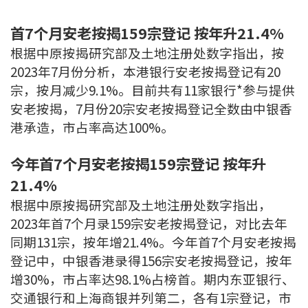
联络我们
首7个月安老按揭159宗登记 按年升21.4%
联络方式
根据中原按揭研究部及土地注册处数字指出，按
2023年7月份分析，本港银行安老按揭登记有20
网上申请按揭转介
宗，按月减少9.1%。目前共有11家银行*参与提供
安老按揭，7月份20宗安老按揭登记全数由中银香
条款及细则
港承造，市占率高达100%。
私隐政策
今年首7个月安老按揭159宗登记 按年升
21.4%
繁
根据中原按揭研究部及土地注册处数字指出，
2023年首7个月录159宗安老按揭登记，对比去年
本网页所提供资料仅作参考用途。
若因错漏而引致任何不便或损失，中原按揭概不负责。
同期131宗，按年增21.4%。今年首7个月安老按揭
本网站采用无障碍网页设计，如有任何问题，可查询：
2889 2886 / cmb@mail.centanet.com
登记中，中银香港录得156宗安老按揭登记，按年
增30%，市占率达98.1%占榜首。期内东亚银行、
中原地产
|
网上搵楼
|
中原工商铺
交通银行和上海商银并列第二，各有1宗登记，市
© 2026 中原按揭经纪有限公司 Centaline Mortgage Broker Limited 版权所有