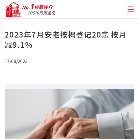
2023年7月安老按揭登记20宗 按月
关于我们
减9.1%
格到至抵按揭
17/08/2023
人才房贷・开户优惠
免费房贷转介服务
免费开户转介服务
私人贷款
优惠礼遇