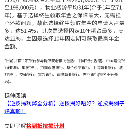
至198,000元），物业楼龄平均31年(介乎1年至71
年)。基于选择终生领取年金之保障最大，无需担
心还款问题，故此选择终生领取年金的申请人占最
多，达51.4%，其次是选择固定10年期占最多，高
达22%，主因是选择10年固定期可获取最高年金
金额。
*目前共有11家银行参与提供安老按揭包括：中国银行(香港)、中国建设银
行(亚洲)、集友银行、招商永隆银行、华侨永亨银行、上海商业银行、渣
打银行、交通银行、富邦银行、南洋商业银行、东亚银行(排名不分先
后)。
延伸阅读
【逆按揭利弊全分析】逆按揭好唔好？逆按揭例子
睇真啲！
立即了解
格到抵按揭计划