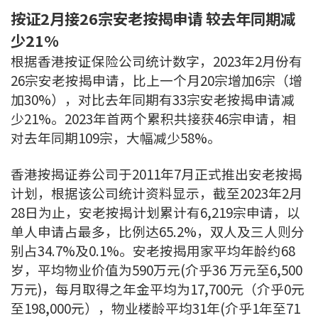
条款及细则
私隐政策声明
|
按证2月接26宗安老按揭申请 较去年同期减
少21%
根据香港按证保险公司统计数字，2023年2月份有
26宗安老按揭申请，比上一个月20宗增加6宗（增
加30%），对比去年同期有33宗安老按揭申请减
少21%。2023年首两个累积共接获46宗申请，相
对去年同期109宗，大幅减少58%。
香港按揭证券公司于2011年7月正式推出安老按揭
计划，根据该公司统计资料显示，截至2023年2月
28日为止，安老按揭计划累计有6,219宗申请，以
单人申请占最多，比例达65.2%，双人及三人则分
别占34.7%及0.1%。安老按揭用家平均年龄约68
岁，平均物业价值为590万元(介乎36 万元至6,500
万元)，每月取得之年金平均为17,700元（介乎0元
至198,000元），物业楼龄平均31年(介乎1年至71