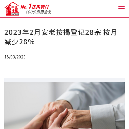
2023年2月安老按揭登记28宗 按月
关于我们
减少28%
格到至抵按揭
15/03/2023
人才房贷・开户优惠
免费房贷转介服务
免费开户转介服务
私人贷款
优惠礼遇