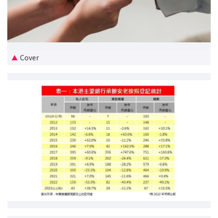
新盘优越按揭优惠
中原按揭标签优惠
Cover
推荐齐齐友赏
按揭工具
按揭计算
转按计算
置业预算
供款年期计算
工商铺按揭计算