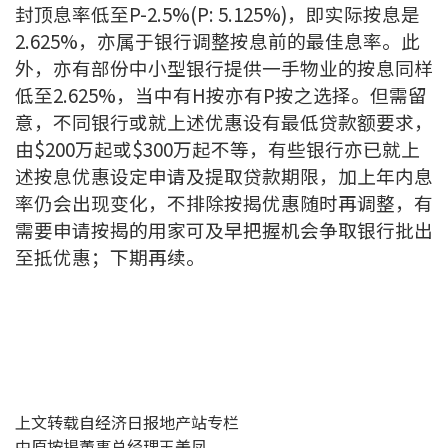
封顶息率低至P-2.5%(P: 5.125%)，即实际按息是
按揭智库
2.625%，亦属于银行调整按息前的最佳息率。此
外，亦有部份中小型银行提供一手物业的按息同样
楼按专栏
低至2.625%，当中有H按亦有P按之选择。但需留
意，不同银行或就上述优惠设有最低贷款额要求，
按揭百科
由$200万起或$300万起不等，有些银行亦已就上
述按息优惠设定申请及提取贷款期限，加上年内息
实时银行资讯
率仍会出现变化，不排除按揭优惠随时再调整，有
需要申请按揭的用家可及早把握机会争取银行批出
装修·保险优惠
至抵优惠；下期再续。
免费装修转介服务
装修设计专栏
火险、家居、宠物保险
保险资讯专栏
上文转载自经济日报地产站专栏
中原按揭董事总经理王美凤