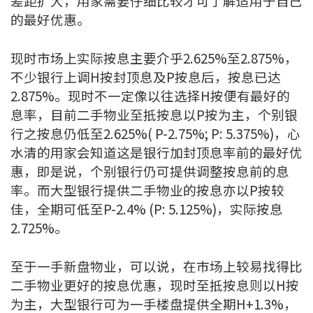
差距扩大，用家需要仔细比较才可了解适用于自己
印花税计算
的最好优惠。
免费物业估价
现时市场上实际按息主要介乎2.625%至2.875%，
不少银行上调H按封顶息及P按息后，按息已达
下载中心
2.875%。现时不一定像以往选择H按便有最好的
息率，目前二手物业至抵按息以P按为主，个别银
按揭全面睇
行之按息仍低至2.625%( P-2.75%; P: 5.375%)，心
水清的用家会知道这是银行加封顶息率前的最好优
新闻/研究
惠，即是说，个别银行仍可提供调整按息前的息
公司动态
率。而大型银行提供二手物业的按息亦以P按较
佳，全期可低至P-2.4% (P: 5.125%)，实际按息
按市新闻
2.725%。
统计数据库
至于一手新盘物业，可以说，在市场上较易找得比
二手物业更好的按息优惠，现时至抵按息则以H按
按揭快趣智识
为主，大型银行可为一手楼盘提供全期H+1.3%，