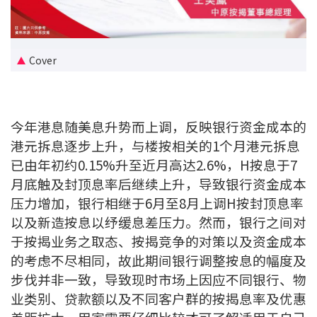
新盘优越按揭优惠
中原按揭标签优惠
Cover
推荐齐齐友赏
今年港息随美息升势而上调，反映银行资金成本的
按揭工具
港元拆息逐步上升，与楼按相关的1个月港元拆息
按揭计算
已由年初约0.15%升至近月高达2.6%，H按息于7
月底触及封顶息率后继续上升，导致银行资金成本
转按计算
压力增加，银行相继于6月至8月上调H按封顶息率
以及新造按息以纾缓息差压力。然而，银行之间对
置业预算
于按揭业务之取态、按揭竞争的对策以及资金成本
的考虑不尽相同，故此期间银行调整按息的幅度及
供款年期计算
步伐并非一致，导致现时市场上因应不同银行、物
业类别、贷款额以及不同客户群的按揭息率及优惠
工商铺按揭计算