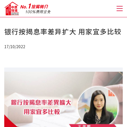
银行按揭息率差异扩大 用家宜多比较
关于我们
17/10/2022
格到至抵按揭
人才房贷・开户优惠
免费房贷转介服务
免费开户转介服务
私人贷款
优惠礼遇