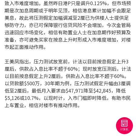
致入市难度增加。虽然昨日港P只是调升0.125%，但市场预
按揭智库
期是次加息周期或于明年见顶，相信港息累计加幅不会跟足
美息，故此将压测假定加幅调减至2厘已为供楼人士提供足
楼按专栏
够防守力，亦已可保障银行信贷风险不会增加，今次金管局
迅速回应巿场变化，相信有助置业人士在加息期作好预算及
按揭百科
准备，亦可避免买家在按息上升时形成入市难度增加，对楼
市起正面推动作用。
实时银行资讯
王美凤指出，压力测试放宽前，计法以目前按息假定上升3
厘后，供款占入息比率不超于60%；现时放宽压测后，计法
装修·保险优惠
以目前按息假定上升2厘后，供款占入息比率不超于60%。
免费装修转介服务
以贷款额$500万，30年期为例，压力测试假定升幅由3厘调
低至2厘后，最低月入要求由$47,971降至$42,845，降低
装修设计专栏
$5,126或10.7%，以现时计，入巿门槛即时降低，有助巿民
上车置业，相信对楼市有推动作用。
火险、家居、宠物保险
保险资讯专栏