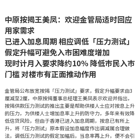
印花税计算
中原按揭王美凤：欢迎金管局适时回应
免费物业估价
用家需求
已进入加息周期 相应调低「压力测试」
下载中心
假定升幅可避免入市困难度增加
按揭全面睇
现时计月入要求降约10% 降低巿民入巿
新闻/研究
门槛 对楼巿有正面推动作用
公司动态
金管局公布放宽按揭「压力测试」要求，假定升幅要求由3
厘减至2厘，中原按揭董事总经理王美凤表示欢迎并指出，
按市新闻
按揭供款压力测试的推出主要是帮助供楼人士应对按息上升
的压力，为供楼人士增加息率上升的防守力，多年来有效降
统计数据库
低信贷风险，但由于香港已进入加息周期，按息已有所上
升，将「压力测试」原本假设加息幅度作出调减属合理做
按揭快趣智识
法，调低压力测试的假定加幅后，当息率再上升，便不会引