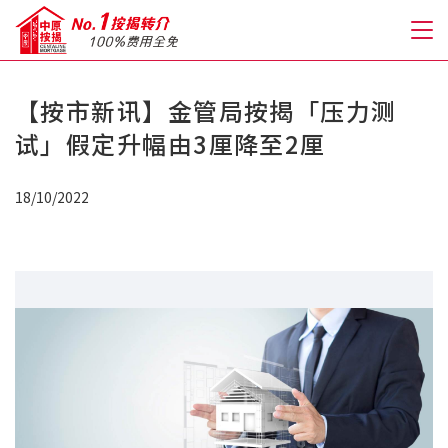
【按市新讯】金管局按揭「压力测
关于我们
试」假定升幅由3厘降至2厘
格到至抵按揭
18/10/2022
人才房贷・开户优惠
免费房贷转介服务
免费开户转介服务
私人贷款
优惠礼遇