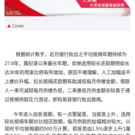
新盘优越按揭优惠
中原按揭标签优惠
Cover
推荐齐齐友赏
按揭工具
根据统计数字，近月银行批出之平均按揭年期持续为
27.8年，属纪录以来最长年期，反映选用较长还款期例如长
按揭计算
达30年的用家比例有所增加，原因不难理解，人工加幅追不
转按计算
上楼价升幅，拉长按揭还款期有助减低每月供楼金额，借款
人一来可减轻每月供楼负担，二来推低月供金额亦较易于通
置业预算
过按揭供款压力测试，即较易获银行批出按揭。
供款年期计算
今年进入加息周期，有一点需留意，当按息上升，选用
较长按揭年期对比短还款期，每月供款的加幅相对较大。以
工商铺按揭计算
现时平均按揭额约500万计算，若按息由1.5%逐步上升1厘