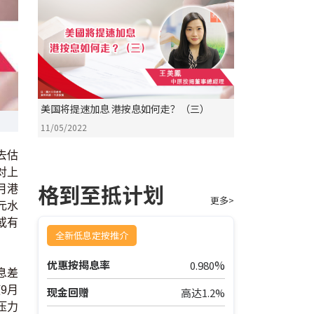
美国将提速加息 港按息如何走？（三）
11/05/2022
去估
对上
格到至抵计划
月港
更多>
元水
或有
全新低息定按推介
%
优惠按揭息率
0.980
息差
9月
现金回赠
高达1.2%
压力