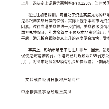
上升，遂决定上调最优惠利率(P) 0.125%，当时美
在过往加息周期，每当处于资金高度充裕的环境
港息跟随美息升幅的快慢，实际上视乎本地市场资
因素。过往当港美息差进一步扩阔，美息较吸引情况
弱方兑换保证，引发金管局干预及本地资金流出，银
平后，港元拆息跟随美息上升的速度便会加快，受
事实上，影响市场息率往往并非单一因素，最近
促使港元需求转弱，令港元已几近触及7.85弱
月），将令市场资金规模有机会加快缩减；下期再
上文转载自经济日报地产站专栏
中原按揭董事总经理王美凤