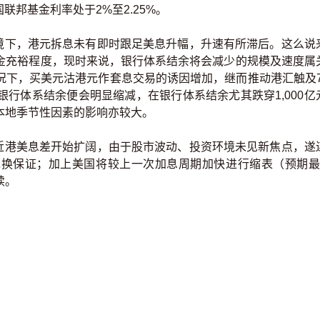
国联邦基金利率处于2%至2.25%。
下，港元拆息未有即时跟足美息升幅，升速有所滞后。这么说
金充裕程度，现时来说，银行体系结余将会减少的规模及速度属
下，买美元沽港元作套息交易的诱因增加，继而推动港汇触及7.
行体系结余便会明显缩减，在银行体系结余尤其跌穿1,000亿
本地季节性因素的影响亦较大。
港美息差开始扩阔，由于股市波动、投资环境未见新焦点，遂
方兑换保证；加上美国将较上一次加息周期加快进行缩表（预期最
续。