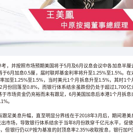
，并按照市场预期美国将于5月及6月议息会议中各加息半厘
于6月加息0.5厘，届时联邦基金利率将升至1.25%至1.5%。在
加至1.25%至1.5%，当时美元1个月拆息升至1.5%，其时1个
月份回落至0.8%，而银行体系结余虽跌但仍处于超过1,700亿
基于市场资金仍充裕而未有跟足，6月美国加息后本港1个月拆息
.1%。
足美息升幅，直至明显分界线在于2018年3月后，期间港美
流出市场，导致银行体系结余于当年8月份跌穿千亿元水平，促使
5%，但银行仍以P按为基准的封顶息率2.35%收取按息，银行加P