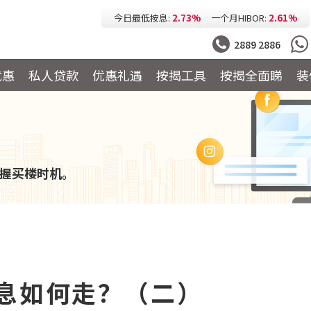
今日最低按息:
2.73%
一个月HIBOR:
2.61%
今日最低P按:
3.25%
今日最低H按:
3.25%
2889 2886
优惠
私人贷款
优惠礼遇
按揭工具
按揭全面睇
装
握买楼时机。
按息如何走？（二）