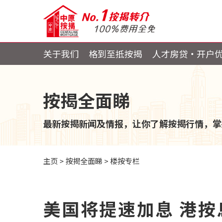
关于我们
格到至抵按揭
人才房贷・开户
按揭全面睇
最新按揭新闻及情报，让你了解按揭行情，掌
主页
>
按揭全面睇
>
楼按专栏
美国将提速加息 港