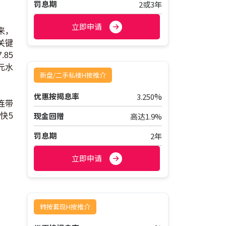
罚息期
2或3年
立即申请
来，
关键
85
元水
新盘/二手私楼H按推介
%
优惠按揭息率
3.250
连带
现金回赠
高达1.9%
快5
罚息期
2年
立即申请
转按套现H按推介