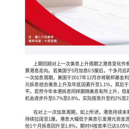
上期回顾对上一次美息上升周期之港息变化作参考
算港息走向。若美国于5月加息0.5厘后，个多月后再
一次加息周期，美国于2017年12月亦将联邦基金利率
元拆息结合美息上升及年底因素升至1.1%，其后于2
平。若然今年本港拆息同样跟随美息有所上升，但
机会逐步升至0.7%至0.8%，实际按息升至约2%至2
在对上一次加息周期，如上所述，港息持续未有跟
持续拉阔至1厘，港息大幅低于美息引发港元资金
份1个月拆息回升至1.8%，期时H按息率已达3.0