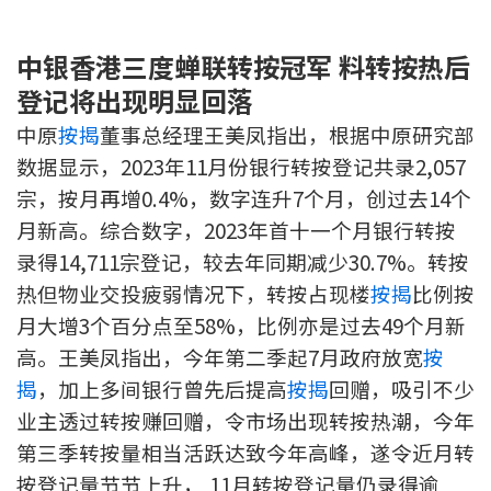
新盘优越按揭优惠
中银香港三度蝉联转按冠军 料转按热后
中原按揭标签优惠
登记将出现明显回落
中原
按揭
董事总经理王美凤指出，根据中原研究部
推荐齐齐友赏
数据显示，2023年11月份银行转按登记共录2,057
按揭工具
宗，按月再增0.4%，数字连升7个月，创过去14个
月新高。综合数字，2023年首十一个月银行转按
按揭计算
录得14,711宗登记，较去年同期减少30.7%。转按
热但物业交投疲弱情况下，转按占现楼
按揭
比例按
转按计算
月大增3个百分点至58%，比例亦是过去49个月新
置业预算
高。王美凤指出，今年第二季起7月政府放宽
按
揭
，加上多间银行曾先后提高
按揭
回赠，吸引不少
供款年期计算
业主透过转按赚回赠，令市场出现转按热潮，今年
第三季转按量相当活跃达致今年高峰，遂令近月转
工商铺按揭计算
按登记量节节上升， 11月转按登记量仍录得逾