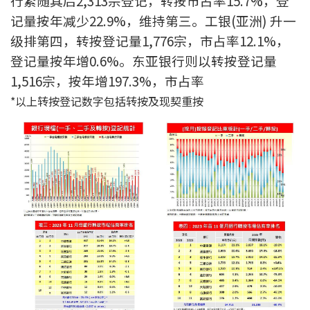
行紧随其后2,313宗登记，转按市占率15.7%，登
联络我们
记量按年减少22.9%，维持第三。工银(亚洲) 升一
级排第四，转按登记量1,776宗，市占率12.1%，
联络方式
登记量按年增0.6%。东亚银行则以转按登记量
网上申请按揭转介
1,516宗，按年增197.3%，市占率
*以上转按登记数字包括转按及现契重按
条款及细则
私隐政策
繁
本网页所提供资料仅作参考用途。
若因错漏而引致任何不便或损失，中原按揭概不负责。
本网站采用无障碍网页设计，如有任何问题，可查询：
2889 2886 / cmb@mail.centanet.com
中原地产
|
网上搵楼
|
中原工商铺
© 2026 中原按揭经纪有限公司 Centaline Mortgage Broker Limited 版权所有