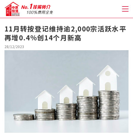
11月转按登记维持逾2,000宗活跃水平
再增0.4%创14个月新高
关于我们
28/12/2023
格到至抵按揭
人才房贷・开户优惠
免费房贷转介服务
免费开户转介服务
私人贷款
优惠礼遇