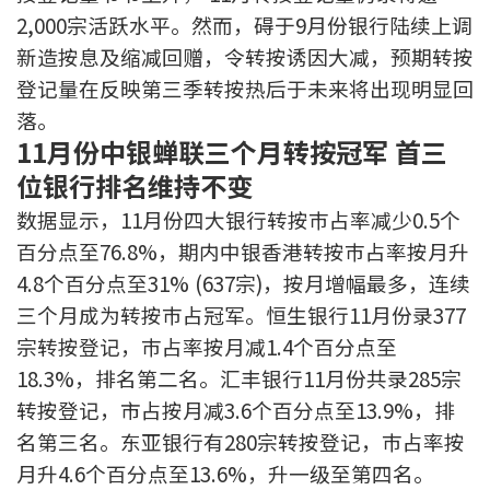
2,000宗活跃水平。然而，碍于9月份银行陆续上调
印花税计算
新造按息及缩减回赠，令转按诱因大减，预期转按
免费物业估价
登记量在反映第三季转按热后于未来将出现明显回
落。
下载中心
11月份中银蝉联三个月转按冠军 首三
位银行排名维持不变
按揭全面睇
数据显示，11月份四大银行转按巿占率减少0.5个
新闻/研究
百分点至76.8%，期内中银香港转按巿占率按月升
4.8个百分点至31% (637宗)，按月增幅最多，连续
公司动态
三个月成为转按巿占冠军。恒生银行11月份录377
宗转按登记，巿占率按月减1.4个百分点至
按市新闻
18.3%，排名第二名。汇丰银行11月份共录285宗
统计数据库
转按登记，市占按月减3.6个百分点至13.9%，排
名第三名。东亚银行有280宗转按登记，巿占率按
按揭快趣智识
月升4.6个百分点至13.6%，升一级至第四名。