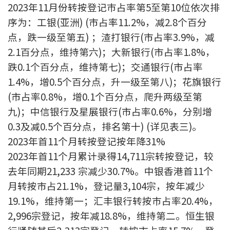
2023年11月份转按登记巿占率第5至第10位依次排
按揭智库
序为：工银(亚洲) (市占率11.2%，减2.8个百分
点，跌一级至第五) ；渣打银行(市占率3.9%，减
楼按专栏
2.1百分点，维持第六)；大新银行(市占率1.8%，
按揭百科
跌0.1个百分点，维持第七)；交通银行(市占率
1.4%，增0.5个百分点，升一级至第八)；花旗银行
实时银行资讯
(市占率0.8%，增0.1个百分点，爬升两级至第
九)；中信银行及星展银行(市占率0.6%，分别增
装修·保险优惠
0.3及减0.5个百分点，排名第十) (详见表三)。
免费装修转介服务
2023年首11个月转按登记按年降31%
2023年首11个月累计录得14,711宗转按登记，较
装修设计专栏
去年同期21,233 宗减少30.7%。中银香港首11个
月转按市占21.1%，登记量3,104宗，按年减少
火险、家居、宠物保险
19.1%，维持第一；汇丰银行转按巿占率20.4%，
2,996宗登记，按年减18.8%，维持第二。恒生银
保险资讯专栏