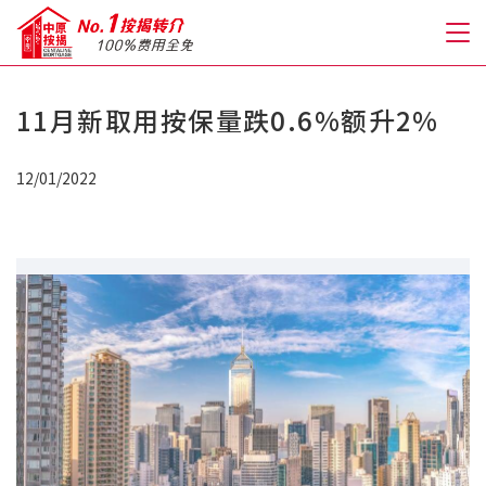
11月新取用按保量跌0.6%额升2%
关于我们
12/01/2022
格到至抵按揭
人才房贷・开户优惠
免费房贷转介服务
免费开户转介服务
私人贷款
优惠礼遇