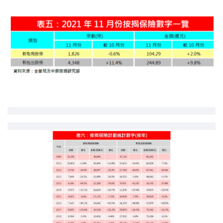
联络我们
联络方式
网上申请按揭转介
条款及细则
私隐政策
繁
本网页所提供资料仅作参考用途。
若因错漏而引致任何不便或损失，中原按揭概不负责。
本网站采用无障碍网页设计，如有任何问题，可查询：
2889 2886 / cmb@mail.centanet.com
中原地产
|
网上搵楼
|
中原工商铺
© 2026 中原按揭经纪有限公司 Centaline Mortgage Broker Limited 版权所有