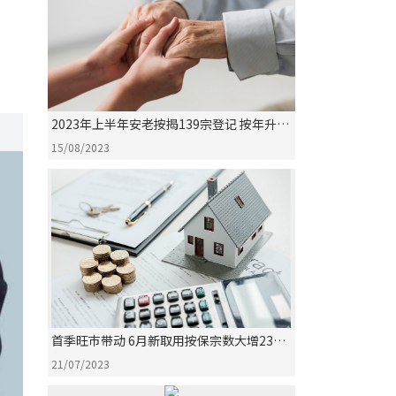
2023年上半年安老按揭139宗登记 按年升
21.9%
15/08/2023
首季旺巿带动 6月新取用按保宗数大增23%
创21个月新高
21/07/2023