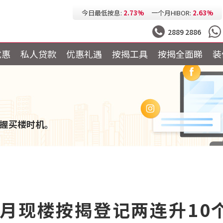
今日最低按息:
2.73%
一个月HIBOR:
2.63%
今日最低P按:
3.25%
今日最低H按:
3.25%
2889 2886
优惠
私人贷款
优惠礼遇
按揭工具
按揭全面睇
装
握买楼时机。
6月现楼按揭登记两连升10