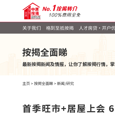
关于我们
格到至抵按揭
人才房贷・开户
按揭全面睇
最新按揭新闻及情报，让你了解按揭行情，掌
主页
>
按揭全面睇
>
新闻/研究
首季旺市+居屋上会 