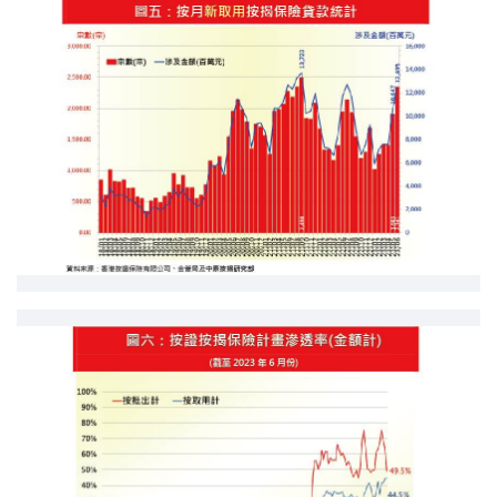
联络我们
联络方式
网上申请按揭转介
条款及细则
私隐政策
繁
本网页所提供资料仅作参考用途。
若因错漏而引致任何不便或损失，中原按揭概不负责。
本网站采用无障碍网页设计，如有任何问题，可查询：
2889 2886 / cmb@mail.centanet.com
中原地产
|
网上搵楼
|
中原工商铺
© 2026 中原按揭经纪有限公司 Centaline Mortgage Broker Limited 版权所有