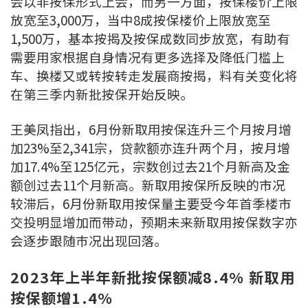
会以非按保形式上会，而另一方面，按保楼价上限
放宽至3,000万，当中8成按保楼价上限放宽至
1,500万，基本按揭及按保成数同步放宽，有助有
需要用家根据自身情况有更多选择及降低门槛上
车、换楼又或转按转走发展商按揭，料有关变化将
在第三季内新批按保开始反映。
王美凤指出，6月份新取用按保连升三个月按月增
加23%至2,341宗，贷款额亦连升两个月，按月增
加17.4%至125亿元，宗数创过去21个月新高及金
额创过去11个月新高。新取用按保所反映的市况
较滞后，6月份新取用按保量主要受今年首季楼市
交投明显增加而带动，预期未来新取用按保数字亦
会逐步跟随巿况出现回落。
2023年上半年新批按保额减8.4% 新取用
按保额增1.4%