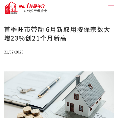
首季旺巿带动 6月新取用按保宗数大
关于我们
增23%创21个月新高
格到至抵按揭
21/07/2023
人才房贷・开户优惠
免费房贷转介服务
免费开户转介服务
私人贷款
优惠礼遇