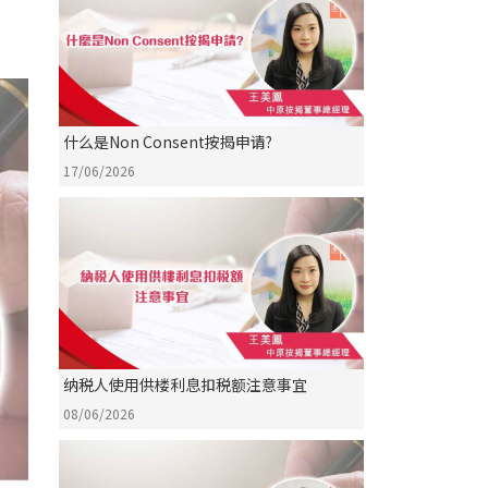
什么是Non Consent按揭申请?
17/06/2026
纳税人使用供楼利息扣税额注意事宜
08/06/2026