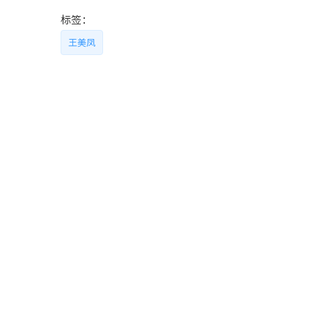
标签：
王美凤