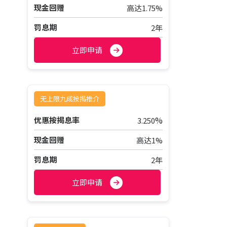
现金回赠
高达1.75%
罚息期
2年
立即申请
无上限九成按揭推介
%
优惠按揭息率
3.250
现金回赠
高达1%
罚息期
2年
立即申请