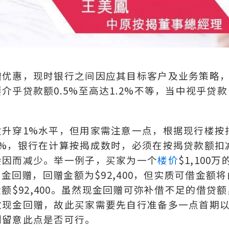
赠优惠，现时银行之间因应其目标客户及业务策略
乎贷款额0.5%至高达1.2%不等，当中视乎贷款
。
升穿1%水平，但用家需注意一点，根据现行楼按
%，银行在计算按揭成数时，必须在按揭贷款额扣
会因而减少。举一例子，买家为一个
楼价
$1,100万
金回赠，回赠金额为$92,400，但实质可借金额将
赠金额$92,400。虽然现金回赠可弥补借不足的借贷额
放现金回赠，故此买家需要先自行准备多一点首期
别留意此点是否可行。