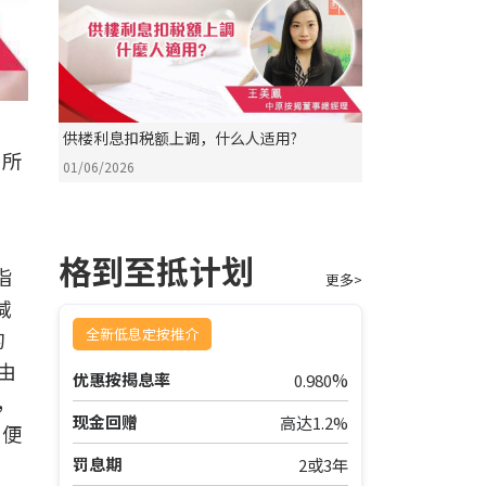
供楼利息扣税额上调，什么人适用?
，所
01/06/2026
格到至抵计划
指
更多>
减
全新低息定按推介
的
由
%
优惠按揭息率
0.980
，
现金回赠
高达1.2%
以便
罚息期
2或3年