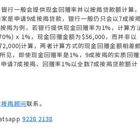
，银行一般会提供现金回赠率并以按揭贷款额计算
家是申请9成按揭贷款，银行一般仍只会以7成按
9成按揭为例，若银行提供现金回赠率为1%，计算方
0%) x 1%，现金回赠金额为$56,000，而并非以
即$72,000)计算，两者计算方式的现金回赠金额相差
以上所见，即使现金回赠率是1%，9成按揭的实质回
家申请7成按揭，回赠率1%以全数7成按揭贷款额计
业
按揭顾问
联系。
atsapp
9228 2138