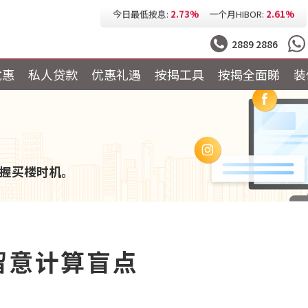
今日最低按息:
2.73%
一个月HIBOR:
2.61%
今日最低P按:
3.25%
今日最低H按:
3.25%
2889 2886
优惠
私人贷款
优惠礼遇
按揭工具
按揭全面睇
装
握买楼时机。
留意计算盲点