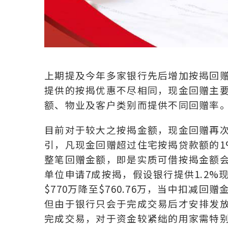
上期提及今年多家银行先后增加按揭回
提供的按揭优惠不尽相同，现金回赠主要介
额、物业及客户类别而提供不同回赠率
目前对于较大之按揭金额，现金回赠再次
引，凡现金回赠超过住宅按揭贷款额的1
整笔回赠金额，即是实质可借按揭金额
单位申请7成按揭，假设银行提供1.2%现
$770万降至$760.76万，当中扣减回
但由于银行只会于完成交易后才安排发
完成交易，对于资金较紧绌的用家需特