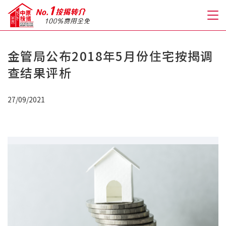
金管局公布2018年5月份住宅按揭调
关于我们
查结果评析
格到至抵按揭
27/09/2021
人才房贷・开户优惠
免费房贷转介服务
免费开户转介服务
私人贷款
优惠礼遇