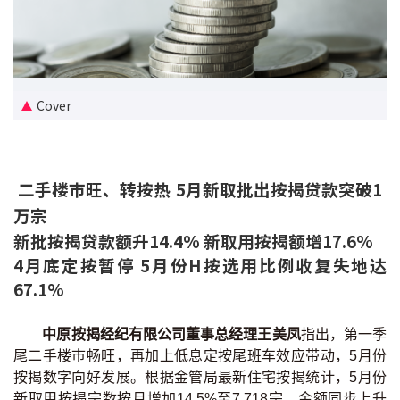
新盘优越按揭优惠
中原按揭标签优惠
Cover
推荐齐齐友赏
按揭工具
二手楼巿旺、转按热 5月新取批出按揭贷款突破1
按揭计算
万宗
新批按揭贷款额升14.4% 新取用按揭额增17.6%
转按计算
4月底定按暂停 5月份H按选用比例收复失地达
置业预算
67.1%
供款年期计算
中原按揭经纪有限公司董事总经理王美凤
指出，第一季
尾二手楼巿畅旺，再加上低息定按尾班车效应带动，5月份
工商铺按揭计算
按揭数字向好发展。根据金管局最新住宅按揭统计，5月份
新取用按揭宗数按月增加14.5%至7,718宗，金额同步上升