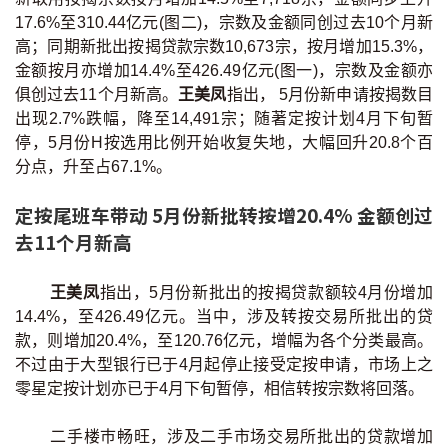
印花税计算
17.6%至310.44亿元(图二)，宗数及金额同创过去10个月新
高；同期新批出按揭贷款宗数10,673宗，按月增加15.3%，
金额按月亦增加14.4%至426.49亿元(图一)，宗数及金额亦
免费物业估价
俱创过去11个月新高。
王美凤
指出， 5月份新申请按揭数目
出现2.7%跌幅，降至14,491宗；随著定按计划4月下旬暂
下载中心
停，5月份H按选用比例开始收复失地，大幅回升20.8个百
分点，升至占67.1%。
按揭全面睇
定按尾班车带动 5月份新批转按增20.4% 金额创过
新闻/研究
去11个月新高
公司动态
王美凤
指出，5月份新批出的按揭贷款额较4月份增加
按市新闻
14.4%，至426.49亿元。当中，涉及转按交易所批出的贷
款，则增加20.4%，至120.76亿元，增幅为各个分类最高。
不过由于大型银行已于4月起停止接受定按申请，市场上之
统计数据库
零星定按计划亦已于4月下旬暂停，相信转按宗数将回落。
按揭快趣智识
二手楼巿畅旺，涉及二手市场交易所批出的贷款增加