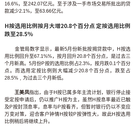
16.6%，至242.07亿元。至于涉及一手市场交易所批出的贷
按揭智库
款减少2.1%，至63.66亿元。
楼按专栏
H按选用比例按月大增20.8个百分点 定按选用比例
跌至28.5%
按揭百科
金管局数字显示，最新5月份新批按揭贷款中，H按选
实时银行资讯
用比例回升至67.1%%，按月回升20.8个百分点，是过去三
个月新高。5月份P按的选用比例占2.3%，按月跌0.1个百分
装修·保险优惠
点。而选用定按比例则大幅减少20.8个百分点，跌至占
28.5%﹐为过去三个月新低。
免费装修转介服务
王美凤
指出，由于H按已属多年主流计划，银行停止接
装修设计专栏
受定按申请后，仍以推广H按为主，虽然H按息率最近已触
及P按封顶息率，息率与P按看齐，但暂时银行仍以不变应
火险、家居、宠物保险
万变对策，迎合客户钟情H按较P按弹性大，故此H按选用
比例稍后将继续上升。
保险资讯专栏